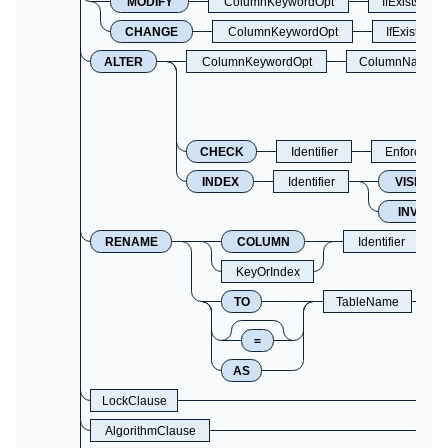
MODIFY
ColumnKeywordOpt
IfExists
CHANGE
ColumnKeywordOpt
IfExists
ALTER
ColumnKeywordOpt
ColumnName
CHECK
Identifier
EnforcedO
INDEX
Identifier
VISIBLE
INVISIB
RENAME
COLUMN
Identifier
KeyOrIndex
TO
TableName
=
AS
LockClause
AlgorithmClause