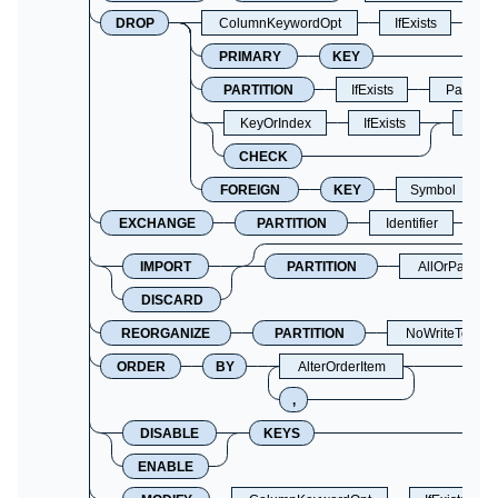
DROP
ColumnKeywordOpt
IfExists
C
PRIMARY
KEY
PARTITION
IfExists
Partitio
KeyOrIndex
IfExists
Ident
CHECK
FOREIGN
KEY
Symbol
EXCHANGE
PARTITION
Identifier
IMPORT
PARTITION
AllOrPartiti
DISCARD
REORGANIZE
PARTITION
NoWriteToBinL
ORDER
BY
AlterOrderItem
,
DISABLE
KEYS
ENABLE