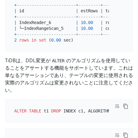
+
------------------------+---------+-----------+--
|
 id                     
|
 estRows 
|
 task      
|
 a
+
------------------------+---------+-----------+--
|
 IndexReader_6          
|
10.00
|
 root      
|
|
 └─IndexRangeScan_5     
|
10.00
|
 cop[tikv] 
|
t
+
------------------------+---------+-----------+--
2
rows
in
set
 (
0.00
TiDBは、DDL変更が
のアルゴリズムを使用してい
ALTER
ることをアサートする機能をサポートしています。これは
単なるアサーションであり、テーブルの変更に使用される
実際のアルゴリズムは変更されないことに注意してくださ
い。
ALTER TABLE
 t1 
DROP
 INDEX c1, ALGORITHM
=