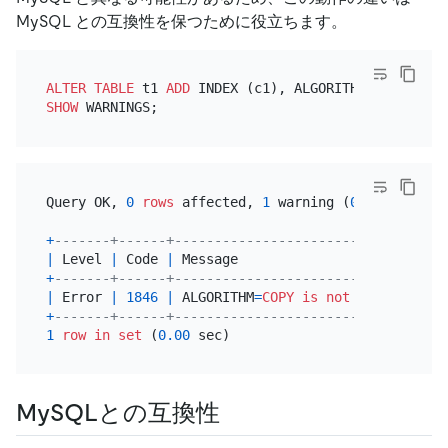
MySQL との互換性を保つために役立ちます。
ALTER TABLE
 t1 
ADD
 INDEX (c1), ALGORITHM
=
COPY
SHOW
Query OK, 
0
rows
 affected, 
1
 warning (
0.25
 sec)

+
-------+------+----------------------------------
|
 Level 
|
 Code 
|
 Message                          
+
-------+------+----------------------------------
|
 Error 
|
1846
|
 ALGORITHM
=
COPY
is
not
 supported. 
+
-------+------+----------------------------------
1
row
in
set
 (
0.00
MySQLとの互換性