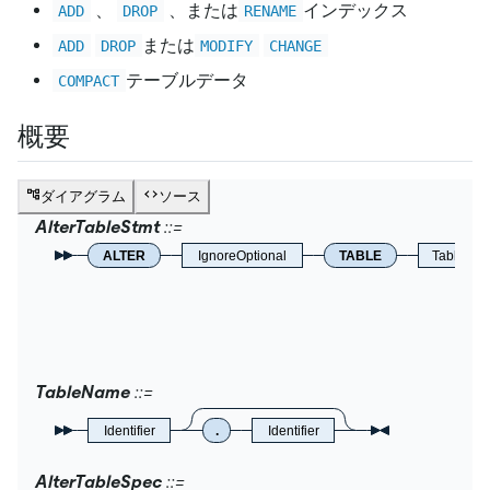
、
、または
インデックス
ADD
DROP
RENAME
または
ADD
DROP
MODIFY
CHANGE
テーブルデータ
COMPACT
概要
ダイアグラム
ソース
AlterTableStmt
ALTER
IgnoreOptional
TABLE
TableNa
TableName
Identifier
.
Identifier
AlterTableSpec