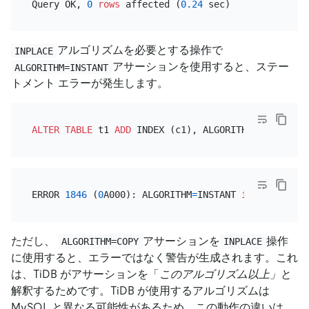
Query OK, 
0
rows
 affected (
0.24
アルゴリズムを必要とする操作で
INPLACE
アサーションを使用すると、ステー
ALGORITHM=INSTANT
トメント エラーが発生します。
ALTER TABLE
 t1 
ADD
 INDEX (c1), ALGORITHM
=
ERROR 
1846
 (
0
A000): ALGORITHM
=
INSTANT 
is
not
 suppo
ただし、
アサーションを
操作
ALGORITHM=COPY
INPLACE
に使用すると、エラーではなく警告が生成されます。これ
は、TiDB がアサーションを「
このアルゴリズム以上」
と
解釈するためです。TiDB が使用するアルゴリズムは
MySQL と異なる可能性があるため、この動作の違いは