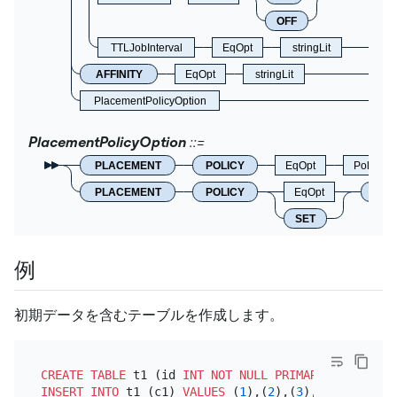
OFF
TTLJobInterval
EqOpt
stringLit
AFFINITY
EqOpt
stringLit
PlacementPolicyOption
PlacementPolicyOption
PLACEMENT
POLICY
EqOpt
PolicyN
PLACEMENT
POLICY
EqOpt
DEF
SET
例
初期データを含むテーブルを作成します。
CREATE TABLE
 t1 (id 
INT
NOT NULL
PRIMARY KEY
 AUTO_
INSERT INTO
 t1 (c1) 
VALUES
 (
1
),(
2
),(
3
),(
4
),(
5