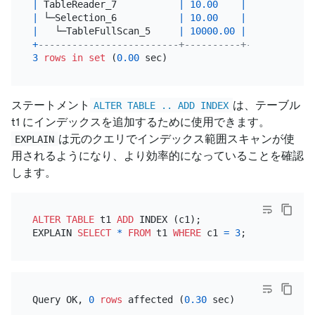
|
 TableReader_7           
|
10.00
|
 root      
|
|
 └─Selection_6           
|
10.00
|
 cop[tikv] 
|
|
   └─TableFullScan_5     
|
10000.00
|
 cop[tikv] 
|
+
-------------------------+----------+-----------+
3
rows
in
set
 (
0.00
ステートメント
は、テーブル
ALTER TABLE .. ADD INDEX
t1 にインデックスを追加するために使用できます。
は元のクエリでインデックス範囲スキャンが使
EXPLAIN
用されるようになり、より効率的になっていることを確認
します。
ALTER TABLE
 t1 
ADD
 INDEX (c1);

EXPLAIN 
SELECT
*
FROM
 t1 
WHERE
 c1 
=
3
Query OK, 
0
rows
 affected (
0.30
 sec)
