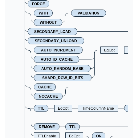
FORCE
WITH
VALIDATION
WITHOUT
SECONDARY_LOAD
SECONDARY_UNLOAD
AUTO_INCREMENT
EqOpt
Leng
AUTO_ID_CACHE
AUTO_RANDOM_BASE
SHARD_ROW_ID_BITS
CACHE
NOCACHE
TTL
EqOpt
TimeColumnName
+
REMOVE
TTL
TTLEnable
EqOpt
ON