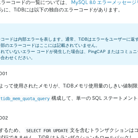
のエラーコードの一覧については、
MySQL 8.0 エラーメッセ
らに、TiDBには以下の独自のエラーコードがあります。
コードは内部エラーを表します。通常、TiDBはエラーをユーザーに返
一部のエラーコードはここには記載されていません。
れていないエラー コードが発生した場合は、PingCAP またはコミュ
い合わせください。
001
よって使用されたメモリが、TiDBメモリ使用量のしきい値制
構成して、単一の SQL ステートメン
tidb_mem_quota_query
002
するため、
文を含むトランザクションは
SELECT FOR UPDATE
試行できません。TiDB はトランザクションをロールバックし