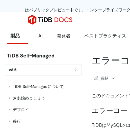
 はパブリックプレビュー中です。エンタープライズワー
製品
AI
開発者
ベストプラクティス
TiDB Self-Managed
エラーコ
v8.5
貢献
TiDB Self-Managedについて
このドキュメント
さあ始めましょう
エラーコー
デプロイ
移行
TiDBはMySQ