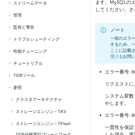
ます。MySQL
ストリームデータ
してください。さ
管理
監視と警告
ノート
一部のエラー
トラブルシューティング
するため、
ここに記載さ
性能チューニング
受ける
お問
チュートリアル
エラー番号: 8
TiDBツール
リクエストに
参照
システム変数
クラスタアーキテクチャ
やします。
ストレージエンジン - TiKV
エラー番号: 8
ストレージエンジン - TiFlash
一貫性を保証
した場合、再
TiDB分散実行フレームワーク