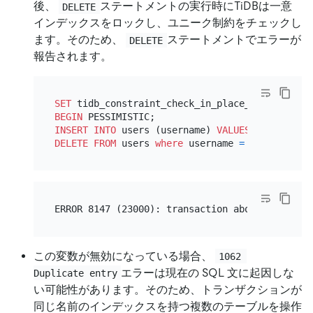
後、
ステートメントの実行時にTiDBは一意
DELETE
インデックスをロックし、ユニーク制約をチェックし
ます。そのため、
ステートメントでエラーが
DELETE
報告されます。
SET
 tidb_constraint_check_in_place_pessimistic
BEGIN
INSERT INTO
 users (username) 
VALUES
 (
'jane'
), 
DELETE
FROM
 users 
where
 username 
=
'bill'
この変数が無効になっている場合、
1062 
エラーは現在の SQL 文に起因しな
Duplicate entry
い可能性があります。そのため、トランザクションが
同じ名前のインデックスを持つ複数のテーブルを操作