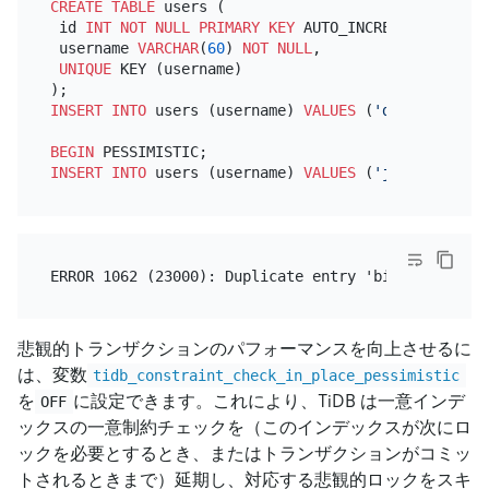
CREATE TABLE
 users (

 id 
INT
NOT NULL
PRIMARY KEY
 AUTO_INCREMENT,

 username 
VARCHAR
(
60
) 
NOT NULL
,

UNIQUE
 KEY (username)

INSERT INTO
 users (username) 
VALUES
 (
'dave'
), (
'sa
BEGIN
INSERT INTO
 users (username) 
VALUES
 (
'jane'
), (
'ch
悲観的トランザクションのパフォーマンスを向上させるに
は、変数
tidb_constraint_check_in_place_pessimistic
を
に設定できます。これにより、TiDB は一意インデ
OFF
ックスの一意制約チェックを（このインデックスが次にロ
ックを必要とするとき、またはトランザクションがコミッ
トされるときまで）延期し、対応する悲観的ロックをスキ