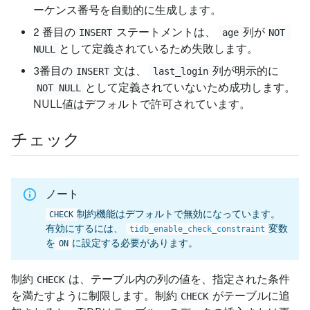
ーケンス番号を自動的に生成します。
2 番目の
ステートメントは、
列が
INSERT
age
NOT 
として定義されているため失敗します。
NULL
3番目の
文は、
列が明示的に
INSERT
last_login
として定義されていないため成功します。
NOT NULL
NULL値はデフォルトで許可されています。
チェック
ノート
制約機能はデフォルトで無効になっています。
CHECK
有効にするには、
変数
tidb_enable_check_constraint
を
に設定する必要があります。
ON
制約
は、テーブル内の列の値を、指定された条件
CHECK
を満たすように制限します。制約
がテーブルに追
CHECK