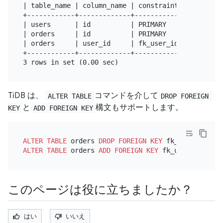
| table_name | column_name | constraint_name | ref
+------------+-------------+-----------------+----
| users      | id          | PRIMARY         | NUL
| orders     | id          | PRIMARY         | NUL
| orders     | user_id     | fk_user_id      | use
+------------+-------------+-----------------+----
TiDB は、
コマンドを介して
ALTER TABLE
DROP FOREIGN 
と
構文もサポートします。
KEY
ADD FOREIGN KEY
ALTER TABLE
 orders 
DROP
FOREIGN KEY
ALTER TABLE
 orders 
ADD
FOREIGN KEY
 fk_user_id (use
このページは役に立ちましたか？
はい
いいえ