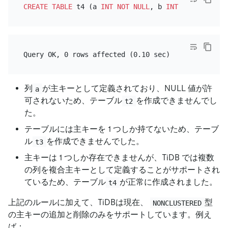
CREATE TABLE
 t4 (a 
INT
NOT NULL
, b 
INT
NOT NULL
, 
P
列
が主キーとして定義されており、NULL 値が許
a
可されないため、テーブル
を作成できませんでし
t2
た。
テーブルには主キーを 1 つしか持てないため、テーブ
ル
を作成できませんでした。
t3
主キーは 1 つしか存在できませんが、TiDB では複数
の列を複合主キーとして定義することがサポートされ
ているため、テーブル
が正常に作成されました。
t4
上記のルールに加えて、TiDBは現在、
型
NONCLUSTERED
の主キーの追加と削除のみをサポートしています。例え
ば：