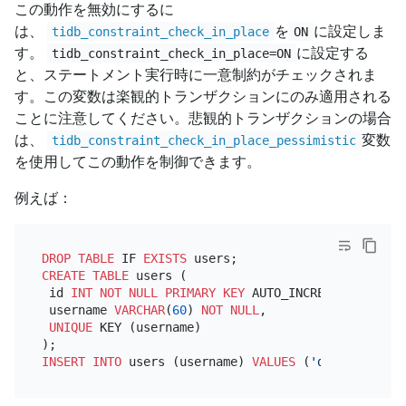
この動作を無効にするに
は、
を
に設定しま
tidb_constraint_check_in_place
ON
す。
に設定する
tidb_constraint_check_in_place=ON
と、ステートメント実行時に一意制約がチェックされま
す。この変数は楽観的トランザクションにのみ適用される
ことに注意してください。悲観的トランザクションの場合
は、
変数
tidb_constraint_check_in_place_pessimistic
を使用してこの動作を制御できます。
例えば：
DROP
TABLE
 IF 
EXISTS
CREATE TABLE
 users (

 id 
INT
NOT NULL
PRIMARY KEY
 AUTO_INCREMENT,

 username 
VARCHAR
(
60
) 
NOT NULL
,

UNIQUE
 KEY (username)

INSERT INTO
 users (username) 
VALUES
 (
'dave'
), (
'sa