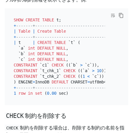
SHOW
CREATE TABLE
+
-------+-----------------------------------------
|
Table
|
Create Table
+
-------+-----------------------------------------
|
 t     
|
CREATE TABLE
 `t` (

  `a` 
int
DEFAULT
NULL
,

  `b` 
int
DEFAULT
NULL
,

  `c` 
int
DEFAULT
NULL
CONSTRAINT
 `c1` 
CHECK
 ((`b` 
>
CONSTRAINT
 `t_chk_1` 
CHECK
 ((`a` 
>
10
)) 
/*!80016 N
CONSTRAINT
 `t_chk_2` 
CHECK
 ((
1
<
 `c`))

) ENGINE
=
InnoDB 
DEFAULT
 CHARSET
=
utf8mb4 
COLLATE
=
ut
+
-------+-----------------------------------------
1
row
in
set
 (
0.00
CHECK
制約を削除する
制約を削除する場合は、削除する制約の名前を指
CHECK