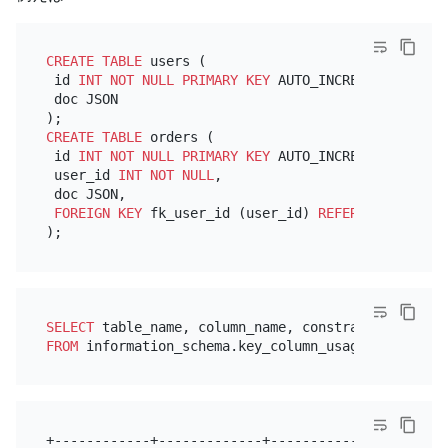
CREATE TABLE
 users (

 id 
INT
NOT NULL
PRIMARY KEY
 AUTO_INCREMENT,

 doc JSON

CREATE TABLE
 orders (

 id 
INT
NOT NULL
PRIMARY KEY
 AUTO_INCREMENT,

 user_id 
INT
NOT NULL
,

 doc JSON,

FOREIGN KEY
 fk_user_id (user_id) 
REFERENCES
 users
SELECT
FROM
 information_schema.key_column_usage 
WHERE
 tab
+------------+-------------+-----------------+----