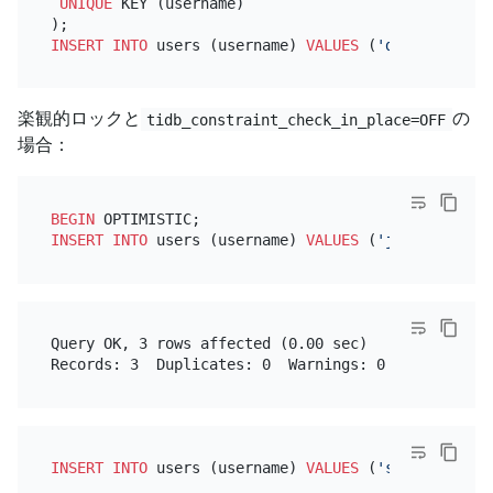
UNIQUE
 KEY (username)

INSERT INTO
 users (username) 
VALUES
 (
'dave'
), (
'sa
楽観的ロックと
の
tidb_constraint_check_in_place=OFF
場合：
BEGIN
INSERT INTO
 users (username) 
VALUES
 (
'jane'
), (
'ch
Query OK, 3 rows affected (0.00 sec)

INSERT INTO
 users (username) 
VALUES
 (
'steve'
),(
'el