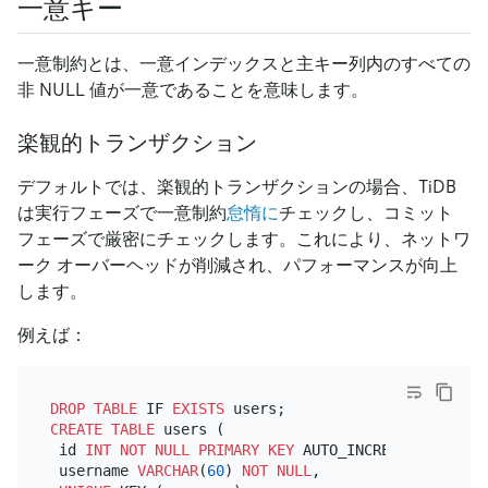
一意キー
一意制約とは、一意インデックスと主キー列内のすべての
非 NULL 値が一意であることを意味します。
楽観的トランザクション
デフォルトでは、楽観的トランザクションの場合、TiDB
は実行フェーズで一意制約
怠惰に
チェックし、コミット
フェーズで厳密にチェックします。これにより、ネットワ
ーク オーバーヘッドが削減され、パフォーマンスが向上
します。
例えば：
DROP
TABLE
 IF 
EXISTS
CREATE TABLE
 users (

 id 
INT
NOT NULL
PRIMARY KEY
 AUTO_INCREMENT,

 username 
VARCHAR
(
60
) 
NOT NULL
,
