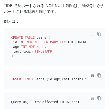
TiDB でサポートされる NOT NULL 制約は、MySQL でサ
ポートされる制約と同じです。
例えば：
CREATE TABLE
 users (

 id 
INT
NOT NULL
PRIMARY KEY
 AUTO_INCREMENT,

 age 
INT
NOT NULL
,

 last_login 
TIMESTAMP
INSERT INTO
 users (id,age,last_login) 
VALUES
 (
NULL