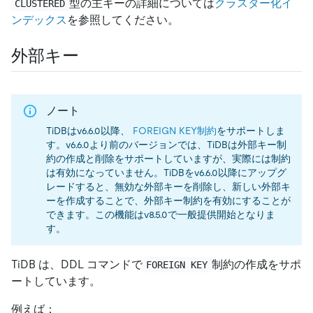
型の主キーの詳細については
クラスター化イ
CLUSTERED
ンデックス
を参照してください。
外部キー
ノート
TiDBはv6.6.0以降、
FOREIGN KEY制約
をサポートしま
す。v6.6.0より前のバージョンでは、TiDBは外部キー制
約の作成と削除をサポートしていますが、実際には制約
は有効になっていません。TiDBをv6.6.0以降にアップグ
レードすると、無効な外部キーを削除し、新しい外部キ
ーを作成することで、外部キー制約を有効にすることが
できます。この機能はv8.5.0で一般提供開始となりま
す。
TiDB は、DDL コマンドで
制約の作成をサポ
FOREIGN KEY
ートしています。
例えば：