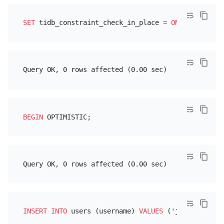
SET
 tidb_constraint_check_in_place 
=
ON
BEGIN
INSERT INTO
 users (username) 
VALUES
 (
'jane'
), (
'ch