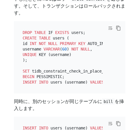
す。そして、トランザクションはロールバックされま
す。
DROP
TABLE
 IF 
EXISTS
CREATE TABLE
 users (

id 
INT
NOT NULL
PRIMARY KEY
 AUTO_INCREMENT,

username 
VARCHAR
(
60
) 
NOT NULL
UNIQUE
 KEY (username)

);

SET
 tidb_constraint_check_in_place_pessimistic
BEGIN
INSERT INTO
 users (username) 
VALUES
 (
'jane'
), 
同時に、別のセッションが同じテーブルに
を挿
bill
入します。
INSERT INTO
 users (username) 
VALUES
 (
'bill'
); 