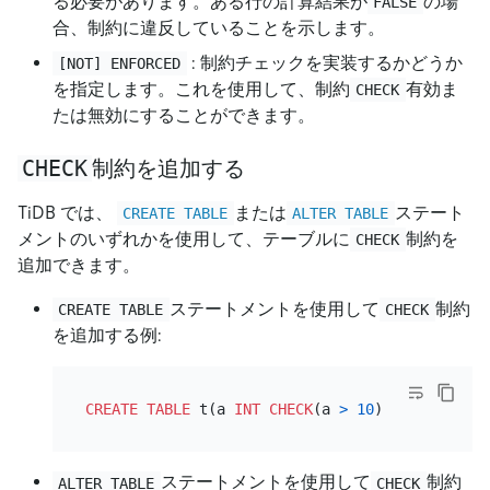
る必要があります。ある行の計算結果が
の場
FALSE
合、制約に違反していることを示します。
: 制約チェックを実装するかどうか
[NOT] ENFORCED
を指定します。これを使用して、制約
有効ま
CHECK
たは無効にすることができます。
CHECK
制約を追加する
TiDB では、
または
ステート
CREATE TABLE
ALTER TABLE
メントのいずれかを使用して、テーブルに
制約を
CHECK
追加できます。
ステートメントを使用して
制約
CREATE TABLE
CHECK
を追加する例:
CREATE TABLE
 t(a 
INT
CHECK
(a 
>
10
) 
NOT
 ENFORCE
ステートメントを使用して
制約
ALTER TABLE
CHECK