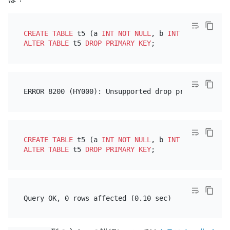
CREATE TABLE
 t5 (a 
INT
NOT NULL
, b 
INT
NOT NULL
, 
P
ALTER TABLE
 t5 
DROP
PRIMARY KEY
CREATE TABLE
 t5 (a 
INT
NOT NULL
, b 
INT
NOT NULL
, 
P
ALTER TABLE
 t5 
DROP
PRIMARY KEY