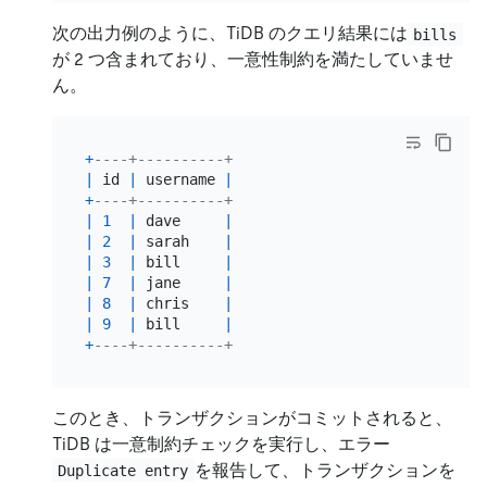
次の出力例のように、TiDB のクエリ結果には
bills
が 2 つ含まれており、一意性制約を満たしていませ
ん。
+
----+----------+
|
 id 
|
 username 
|
+
----+----------+
|
1
|
 dave     
|
|
2
|
 sarah    
|
|
3
|
 bill     
|
|
7
|
 jane     
|
|
8
|
 chris    
|
|
9
|
 bill     
|
+
----+----------+
このとき、トランザクションがコミットされると、
TiDB は一意制約チェックを実行し、エラー
を報告して、トランザクションを
Duplicate entry