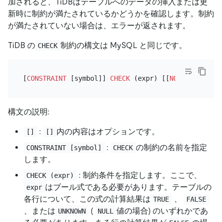
加されると、TiDBはテーブルへのデータの挿入または更
新時に制約が満たされているかどうかを確認します。制約
が満たされていない場合は、エラーが返されます。
TiDB の
制約の構文は MySQL と同じです。
CHECK
[
CONSTRAINT
 [symbol]] 
CHECK
 (expr) [[
NOT
構文の説明:
:
内の内容はオプションです。
[]
[]
:
の制約の名前を指定
CONSTRAINT [symbol]
CHECK
します。
: 制約条件を指定します。ここで、
CHECK (expr)
はブール式である必要があります。テーブルの
expr
各行について、この式の計算結果は
、
TRUE
FALSE
、または
(
値の場合) のいずれかであ
UNKNOWN
NULL