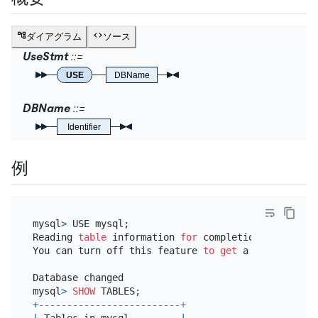
ダイアグラム
ソース
UseStmt
USE
DBName
DBName
Identifier
例
mysql
>
 USE mysql;

Reading 
table
 information 
for
 completion 
of
table
You can turn off this feature 
to
get
 a quicker sta
Database changed

mysql
>
SHOW
+
-------------------------+
|
 Tables_in_mysql         
|