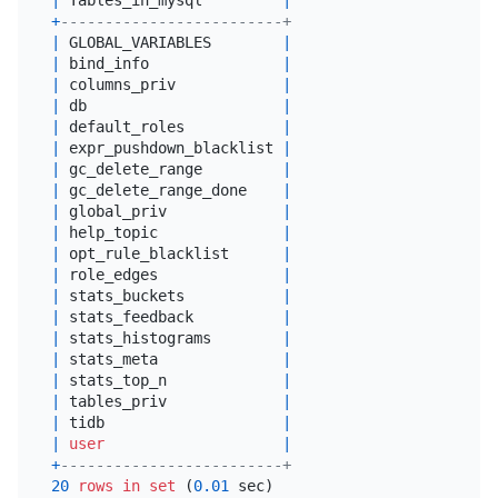
+
-------------------------+
|
 GLOBAL_VARIABLES        
|
|
 bind_info               
|
|
 columns_priv            
|
|
 db                      
|
|
 default_roles           
|
|
 expr_pushdown_blacklist 
|
|
 gc_delete_range         
|
|
 gc_delete_range_done    
|
|
 global_priv             
|
|
 help_topic              
|
|
 opt_rule_blacklist      
|
|
 role_edges              
|
|
 stats_buckets           
|
|
 stats_feedback          
|
|
 stats_histograms        
|
|
 stats_meta              
|
|
 stats_top_n             
|
|
 tables_priv             
|
|
 tidb                    
|
|
user
|
+
-------------------------+
20
rows
in
set
 (
0.01
 sec)
