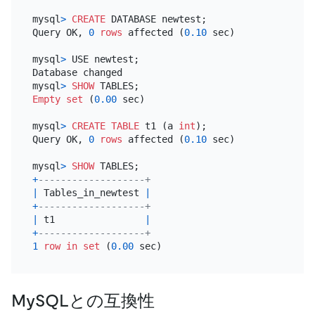
mysql
>
CREATE
 DATABASE newtest;

Query OK, 
0
rows
 affected (
0.10
 sec)

mysql
>
 USE newtest;

Database changed

mysql
>
SHOW
Empty
set
 (
0.00
 sec)

mysql
>
CREATE TABLE
 t1 (a 
int
);

Query OK, 
0
rows
 affected (
0.10
 sec)

mysql
>
SHOW
+
-------------------+
|
 Tables_in_newtest 
|
+
-------------------+
|
 t1                
|
+
-------------------+
1
row
in
set
 (
0.00
MySQLとの互換性