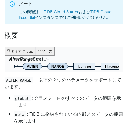
ノート
この機能は、
TiDB Cloud Starter
および
TiDB Cloud
Essential
インスタンスではご利用いただけません。
概要
ダイアグラム
ソース
AlterRangeStmt
ALTER
RANGE
Identifier
PlacementPoli
、以下の 2 つのパラメータをサポートして
ALTER RANGE
います。
: クラスター内のすべてのデータの範囲を示
global
します。
: TiDB に格納されている内部メタデータの範囲
meta
を示します。