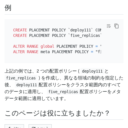
例
CREATE
 PLACEMENT POLICY `deploy111` CONSTRAINTS
=
'{
CREATE
 PLACEMENT POLICY `five_replicas` FOLLOWERS
=
ALTER
RANGE
global
 PLACEMENT POLICY 
=
ALTER
RANGE
 meta PLACEMENT POLICY 
=
上記の例では、2 つの配置ポリシー (
と
deploy111
) を作成し、異なる領域の制約を指定した
five_replicas
後、
配置ポリシーをクラスタ範囲内のすべて
deploy111
のデータに適用し、
配置ポリシーをメタ
five_replicas
データ範囲に適用しています。
このページは役に立ちましたか？