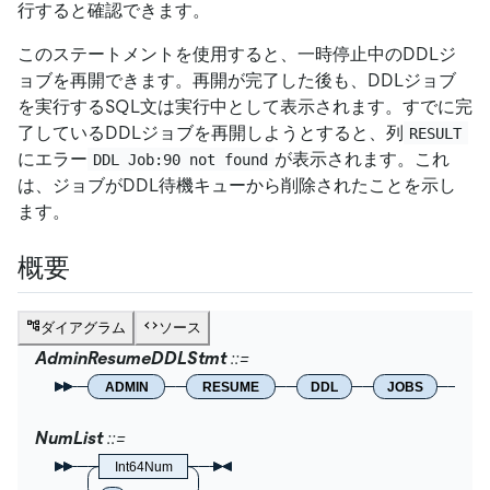
行すると確認できます。
このステートメントを使用すると、一時停止中のDDLジ
ョブを再開できます。再開が完了した後も、DDLジョブ
を実行するSQL文は実行中として表示されます。すでに完
了しているDDLジョブを再開しようとすると、列
RESULT
にエラー
が表示されます。これ
DDL Job:90 not found
は、ジョブがDDL待機キューから削除されたことを示し
ます。
概要
ダイアグラム
ソース
AdminResumeDDLStmt
ADMIN
RESUME
DDL
JOBS
Nu
NumList
Int64Num