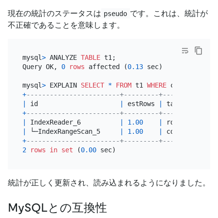
現在の統計のステータスは
です。これは、統計が
pseudo
不正確であることを意味します。
mysql
>
 ANALYZE 
TABLE
 t1;

Query OK, 
0
rows
 affected (
0.13
 sec)

mysql
>
 EXPLAIN 
SELECT
*
FROM
 t1 
WHERE
 c1 
=
3
+
------------------------+---------+-----------+--
|
 id                     
|
 estRows 
|
 task      
|
 a
+
------------------------+---------+-----------+--
|
 IndexReader_6          
|
1.00
|
 root      
|
|
 └─IndexRangeScan_5     
|
1.00
|
 cop[tikv] 
|
t
+
------------------------+---------+-----------+--
2
rows
in
set
 (
0.00
統計が正しく更新され、読み込まれるようになりました。
MySQLとの互換性