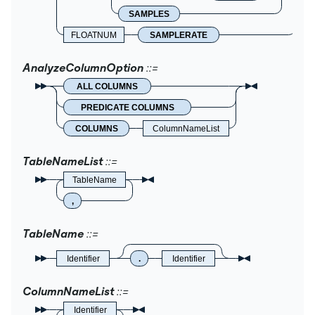
SAMPLES
FLOATNUM
SAMPLERATE
AnalyzeColumnOption
ALL COLUMNS
PREDICATE COLUMNS
COLUMNS
ColumnNameList
TableNameList
TableName
,
TableName
Identifier
.
Identifier
ColumnNameList
Identifier