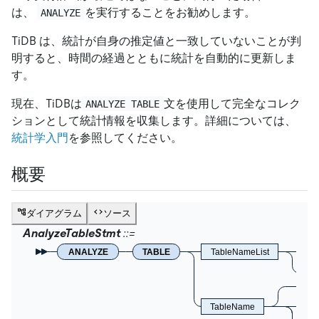
は、
を実行することをお勧めします。
ANALYZE
TiDB は、統計が自身の推定値と一致していないことが判
明すると、時間の経過とともに統計を自動的に更新しま
す。
現在、TiDBは
文を使用して完全なコレク
ANALYZE TABLE
ションとして統計情報を収集します。詳細については、
統計学入門
を参照してください。
概要
ダイアグラム
ソース
AnalyzeTableStmt
ANALYZE
TABLE
TableNameList
A
TableName
I