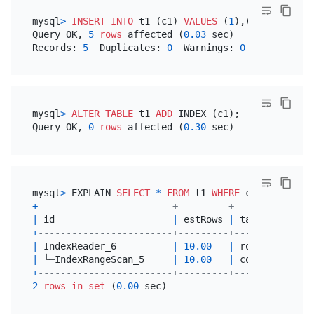
mysql
>
INSERT INTO
 t1 (c1) 
VALUES
 (
1
),(
2
),(
3
),(
4
),
Query OK, 
5
rows
 affected (
0.03
 sec)

Records: 
5
  Duplicates: 
0
  Warnings: 
0
mysql
>
ALTER TABLE
 t1 
ADD
 INDEX (c1);

Query OK, 
0
rows
 affected (
0.30
mysql
>
 EXPLAIN 
SELECT
*
FROM
 t1 
WHERE
 c1 
=
3
+
------------------------+---------+-----------+--
|
 id                     
|
 estRows 
|
 task      
|
 a
+
------------------------+---------+-----------+--
|
 IndexReader_6          
|
10.00
|
 root      
|
|
 └─IndexRangeScan_5     
|
10.00
|
 cop[tikv] 
|
t
+
------------------------+---------+-----------+--
2
rows
in
set
 (
0.00