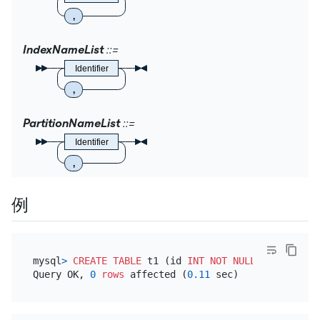
,
IndexNameList
Identifier
,
PartitionNameList
Identifier
,
例
mysql
>
CREATE TABLE
 t1 (id 
INT
NOT NULL
PRIMARY KE
Query OK, 
0
rows
 affected (
0.11