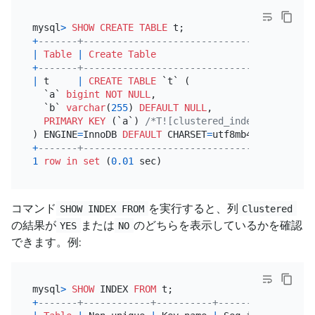
mysql
>
SHOW
CREATE TABLE
+
-------+-----------------------------------------
|
Table
|
Create Table
+
-------+-----------------------------------------
|
 t     
|
CREATE TABLE
 `t` (

  `a` 
bigint
NOT NULL
,

  `b` 
varchar
(
255
) 
DEFAULT
NULL
,

PRIMARY KEY
 (`a`) 
/*T![clustered_index] CLUSTERE
) ENGINE
=
InnoDB 
DEFAULT
 CHARSET
=
utf8mb4 
COLLATE
=
ut
+
-------+-----------------------------------------
1
row
in
set
 (
0.01
コマンド
を実行すると、列
SHOW INDEX FROM
Clustered
の結果が
または
のどちらを表示しているかを確認
YES
NO
できます。例:
mysql
>
SHOW
 INDEX 
FROM
+
-------+------------+----------+--------------+--