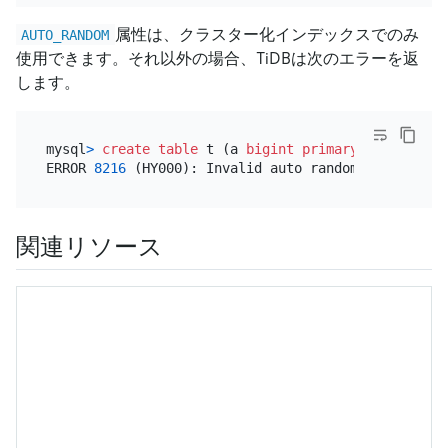
属性は、クラスター化インデックスでのみ
AUTO_RANDOM
使用できます。それ以外の場合、TiDBは次のエラーを返
します。
mysql
>
create table
 t (a 
bigint
primary key
 nonclu
ERROR 
8216
 (HY000): Invalid auto random: 
column
 a 
関連リソース