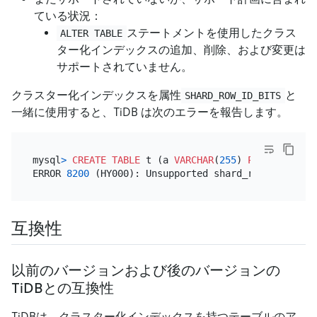
ている状況：
ステートメントを使用したクラス
ALTER TABLE
ター化インデックスの追加、削除、および変更は
サポートされていません。
クラスター化インデックスを属性
と
SHARD_ROW_ID_BITS
一緒に使用すると、TiDB は次のエラーを報告します。
mysql
>
CREATE TABLE
 t (a 
VARCHAR
(
255
) 
PRIMARY KEY
 
ERROR 
8200
 (HY000): Unsupported shard_row_id_bits 
互換性
以前のバージョンおよび後のバージョンの
TiDBとの互換性
TiDBは、クラスター化インデックスを持つテーブルのア