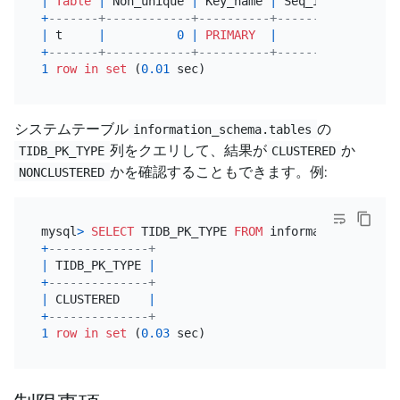
|
Table
|
 Non_unique 
|
 Key_name 
|
 Seq_in_index 
|
 C
+
-------+------------+----------+--------------+--
|
 t     
|
0
|
PRIMARY
|
1
|
 a
+
-------+------------+----------+--------------+--
1
row
in
set
 (
0.01
システムテーブル
の
information_schema.tables
列をクエリして、結果が
か
TIDB_PK_TYPE
CLUSTERED
かを確認することもできます。例:
NONCLUSTERED
mysql
>
SELECT
 TIDB_PK_TYPE 
FROM
 information_schema
+
--------------+
|
 TIDB_PK_TYPE 
|
+
--------------+
|
 CLUSTERED    
|
+
--------------+
1
row
in
set
 (
0.03