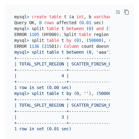
mysql
>
create table
 t (a 
int
, b 
varchar
(
255
), 
prim
Query OK, 
0
rows
 affected (
0.01
 sec)

mysql
>
 split 
table
 t 
between
 (
0
) 
and
 (
1000000
) reg
ERROR 
1105
 (HY000): Split 
table
 region lower 
value
mysql
>
 split 
table
 t 
by
 (
0
), (
50000
), (
100000
);

ERROR 
1136
 (
21
S01): 
Column
 count doesn
't match val
mysql> split table t between (0, '
aaa
') and (10000
+--------------------+----------------------+

| TOTAL_SPLIT_REGION | SCATTER_FINISH_RATIO |

+--------------------+----------------------+

|                  4 |                    1 |

+--------------------+----------------------+

1 row in set (0.00 sec)

mysql> split table t by (0, ''), (50000, ''), (1000
+--------------------+----------------------+

| TOTAL_SPLIT_REGION | SCATTER_FINISH_RATIO |

+--------------------+----------------------+

|                  3 |                    1 |

+--------------------+----------------------+
