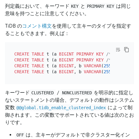
列定義において、キーワード
と
は同じ
KEY
PRIMARY KEY
意味を持つことに注意してください。
TiDB の
コメント構文
を使用して主キーのタイプを指定す
ることもできます。例えば：
CREATE TABLE
 t (a 
BIGINT
PRIMARY KEY
/*T![clustere
CREATE TABLE
 t (a 
BIGINT
PRIMARY KEY
/*T![clustere
CREATE TABLE
 t (a 
BIGINT
, b 
VARCHAR
(
255
), 
PRIMARY 
CREATE TABLE
 t (a 
BIGINT
, b 
VARCHAR
(
255
), 
PRIMARY 
キーワード
/
を明示的に指定し
CLUSTERED
NONCLUSTERED
ないステートメントの場合、デフォルトの動作はシステム
変数
によって制
@@global.tidb_enable_clustered_index
御されます。この変数でサポートされている値は次のとお
りです。
は、主キーがデフォルトで非クラスター化イン
OFF