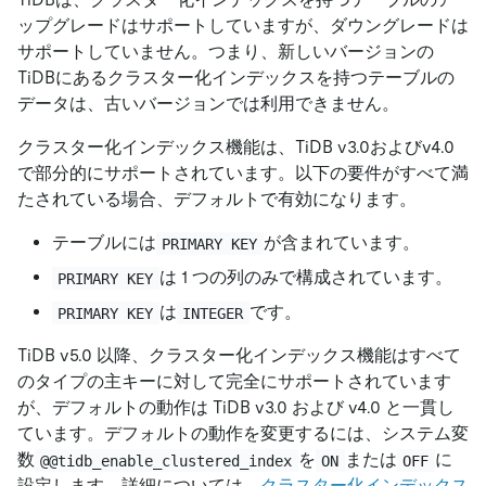
ップグレードはサポートしていますが、ダウングレードは
サポートしていません。つまり、新しいバージョンの
TiDBにあるクラスター化インデックスを持つテーブルの
データは、古いバージョンでは利用できません。
クラスター化インデックス機能は、TiDB v3.0およびv4.0
で部分的にサポートされています。以下の要件がすべて満
たされている場合、デフォルトで有効になります。
テーブルには
が含まれています。
PRIMARY KEY
は 1 つの列のみで構成されています。
PRIMARY KEY
は
です。
PRIMARY KEY
INTEGER
TiDB v5.0 以降、クラスター化インデックス機能はすべて
のタイプの主キーに対して完全にサポートされています
が、デフォルトの動作は TiDB v3.0 および v4.0 と一貫し
ています。デフォルトの動作を変更するには、システム変
数
を
または
に
@@tidb_enable_clustered_index
ON
OFF
設定します。詳細については、
クラスター化インデックス