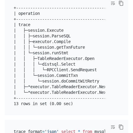
+--------------------------------------------+----
| operation                                  | sta
+--------------------------------------------+----
| trace                                      | 17:
|   ├─session.Execute                        | 17:
|   │ ├─session.ParseSQL                     | 17:
|   │ ├─executor.Compile                     | 17:
|   │ │ └─session.getTxnFuture               | 17:
|   │ └─session.runStmt                      | 17:
|   │   ├─TableReaderExecutor.Open           | 17:
|   │   │ └─distsql.Select                   | 17:
|   │   │   └─RPCClient.SendRequest          | 17:
|   │   └─session.CommitTxn                  | 17:
|   │     └─session.doCommitWitRetry         | 17:
|   ├─*executor.TableReaderExecutor.Next     | 17:
|   └─*executor.TableReaderExecutor.Next     | 17:
+--------------------------------------------+----
trace format
=
'json'
select
*
from