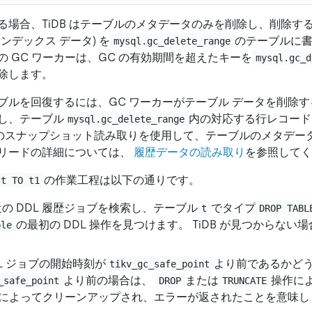
る場合、TiDB はテーブルのメタデータのみを削除し、削除す
ンデックス データ) を
のテーブルに書
mysql.gc_delete_range
 GC ワーカーは、GC の有効期間を超えたキーを
mysql.gc_d
除します。
ブルを回復するには、GC ワーカーがテーブル データを削除
し、テーブル
内の対応する行レコード
mysql.gc_delete_range
DB のスナップショット読み取りを使用して、テーブルのメタデ
リードの詳細については、
履歴データの読み取り
を参照してく
の作業工程は以下の通りです。
 t TO t1
最近の DDL 履歴ジョブを検索し、テーブル
でタイプ
t
DROP TABL
の最初の DDL 操作を見つけます。 TiDB が見つからな
ble
DDL ジョブの開始時刻が
より前であるかど
tikv_gc_safe_point
より前の場合は、
または
操作に
_safe_point
DROP
TRUNCATE
C によってクリーンアップされ、エラーが返されたことを意味し