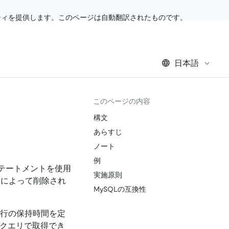
ティを提供します。このページは自動翻訳されたものです。
日本語
このページの内容
構文
あらすじ
ノート
例
テートメントを使用
実施原則
作によって削除され
MySQLの互換性
の行の保持時間を定
クエリで取得でき