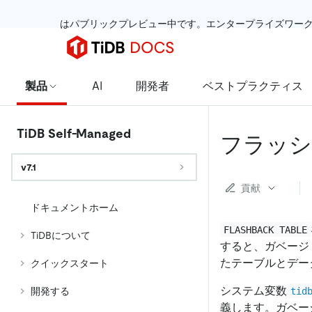
 はパブリックプレビュー中です。エンタープライズワー
製品
AI
開発者
ベストプラクティス
TiDB Self-Managed
フラッシ
v7.1
貢献
ドキュメントホーム
FLASHBACK TABLE
TiDBについて
すると、ガベージ 
たテーブルとデー
クイックスタート
システム変数
tid
開発する
義します。ガベー