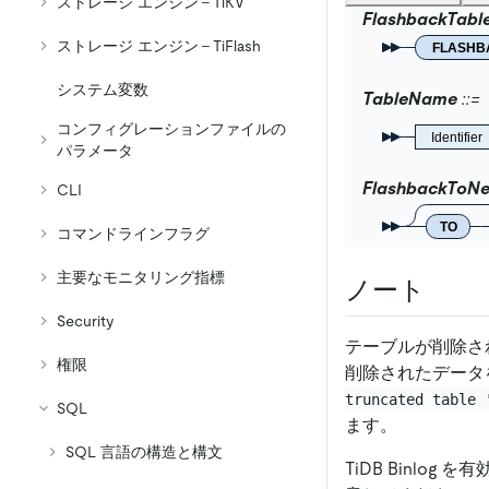
ストレージ エンジン - TiKV
FlashbackTabl
ストレージ エンジン - TiFlash
FLASHB
システム変数
TableName
コンフィグレーションファイルの
Identifier
パラメータ
FlashbackTo
CLI
TO
コマンドラインフラグ
主要なモニタリング指標
ノート
Security
テーブルが削除さ
権限
削除されたデータ
truncated table 
SQL
ます。
SQL 言語の構造と構文
TiDB Binlog 