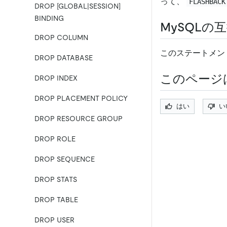
って、
FLASHBACK
DROP [GLOBAL|SESSION]
BINDING
MySQLの
DROP COLUMN
このステートメント
DROP DATABASE
このページ
DROP INDEX
DROP PLACEMENT POLICY
はい
い
DROP RESOURCE GROUP
DROP ROLE
DROP SEQUENCE
DROP STATS
DROP TABLE
DROP USER