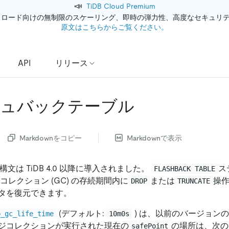
📣
TiDB Cloud Premium
クロード向けの無制限のスケーリング、即時の弾力性、高度なセキュリ
原文はこちらからご覧ください。
API
リリース
ュバックテーブル
Markdownをコピー
Markdownで表示
構文は TiDB 4.0 以降に導入されました。
ス
FLASHBACK TABLE
コレクション (GC) の存続期間内に
または
操
DROP
TRUNCATE
タを復元できます。
(デフォルト:
) は、以前のバージョン
b_gc_life_time
10m0s
ジコレクションが実行された現在の
の場所は、次の
safePoint