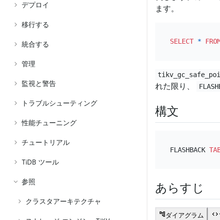
デプロイ
ます。
移行する
SELECT
*
FRO
統合する
管理
tikv_gc_safe_po
監視と警告
れた限り、
FLASH
トラブルシューティング
構文
性能チューニング
チュートリアル
FLASHBACK 
TA
TiDB ツール
参照
あらすじ
クラスタアーキテクチャ
ダイアグラム