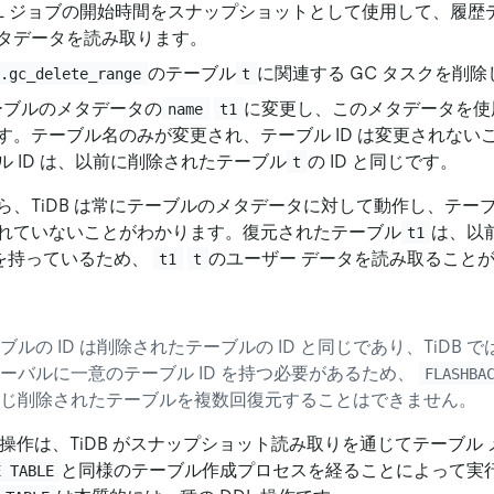
、DDL ジョブの開始時間をスナップショットとして使用して、履
タデータを読み取ります。
のテーブル
に関連する GC タスクを削
l.gc_delete_range
t
テーブルのメタデータの
に変更し、このメタデータを使
name
t1
す。テーブル名のみが変更され、テーブル ID は変更されない
ル ID は、以前に削除されたテーブル
の ID と同じです。
t
ら、TiDB は常にテーブルのメタデータに対して動作し、テー
れていないことがわかります。復元されたテーブル
は、以
t1
D を持っているため、
のユーザー データを読み取ること
t1
t
ルの ID は削除されたテーブルの ID と同じであり、TiDB 
ーバルに一意のテーブル ID を持つ必要があるため、
FLASHBA
じ削除されたテーブルを複数回復元することはできません。
操作は、TiDB がスナップショット読み取りを通じてテーブル
と同様のテーブル作成プロセスを経ることによって実
E TABLE