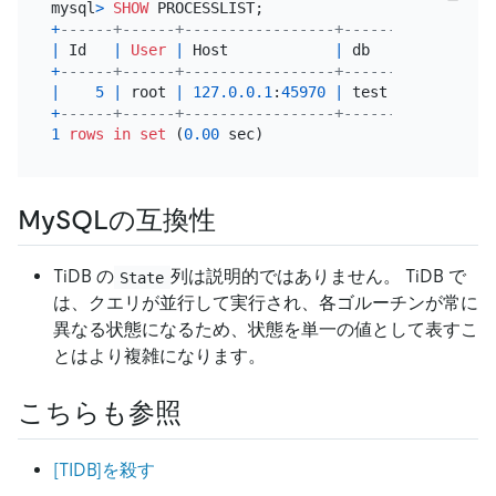
mysql
>
SHOW
+
------+------+-----------------+------+---------+
|
 Id   
|
User
|
 Host            
|
 db   
|
 Command 
|
+
------+------+-----------------+------+---------+
|
5
|
 root 
|
127.0
.0
.1
:
45970
|
 test 
|
 Query   
|
+
------+------+-----------------+------+---------+
1
rows
in
set
 (
0.00
MySQLの互換性
TiDB の
列は説明的ではありません。 TiDB で
State
は、クエリが並行して実行され、各ゴルーチンが常に
異なる状態になるため、状態を単一の値として表すこ
とはより複雑になります。
こちらも参照
[TIDB]を殺す