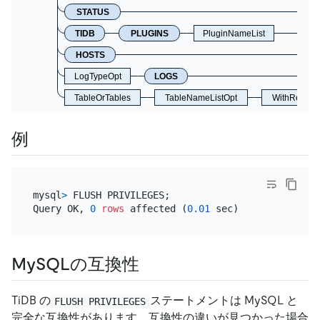
STATUS
TIDB
PLUGINS
PluginNameList
HOSTS
LogTypeOpt
LOGS
TableOrTables
TableNameListOpt
WithReadLo
例
mysql
>
 FLUSH PRIVILEGES;

Query OK, 
0
rows
 affected (
0.01
MySQLの互換性
TiDB の
ステートメントは MySQL と
FLUSH PRIVILEGES
完全な互換性があります。互換性の違いが見つかった場合