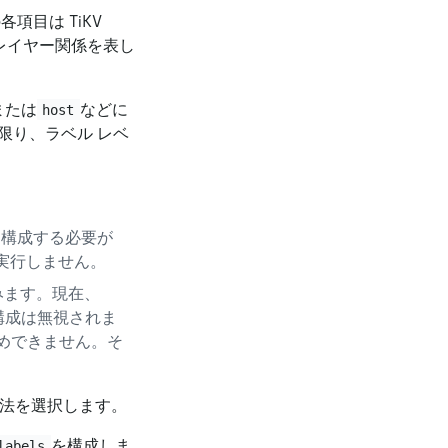
項目は TiKV
レイヤー関係を表し
または
などに
host
限り、ラベル レベ
に構成する必要が
実行しません。
みます。現在、
構成は無視されま
めできません。そ
法を選択します。
を構成しま
labels