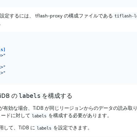
を設定するには、 tflash-proxy の構成ファイルである
tiflash-l
。
ls]
e>"
k>"
t>"
labels
iDB の
を構成する
が有効な場合、TiDB が同じリージョンからのデータの読み取
 ノードに対して
を構成する必要があります。
labels
して、TiDB に
を設定できます。
labels