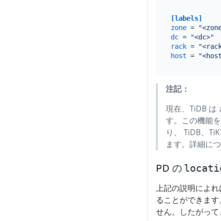
[labels]
zone
 = 
"<zon
dc
 = 
"<dc>"
rack
 = 
"<rac
host
 = 
"<hos
注記：
現在、TiDB は
す。この機能
り、 TiDB、Ti
ます。詳細に
locati
PD の
上記の説明によれ
ることができます
せん。したがって、