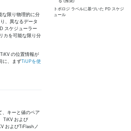
る (推奨)
トポロジ ラベルに基づいた PD スケジ
可能な限り物理的に分
ュール
たり、異なるデータ
D スケジューラー
リカを可能な限り分
KV の位置情報が
る前に、まず
TiUPを使
して、キーと値のペア
TiKV および
およびTiFlashノ