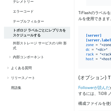
テレメトリー
エラーコード
TiFlashのラベル
ルを使用できます
テーブルフィルター
トポロジ ラベルごとにレプリカを
スケジュールする
[server]
[server.labe
外部ストレージ サービスの URI 形
zone
 = 
"<zon
式
dc
 = 
"<dc>"
rack
 = 
"<rac
内部コンポーネント
host
 = 
"<hos
よくある質問
(オプション) T
リリースノート
Followerが読んだ
用語集
するには、TiDB
構成ファイルを使用