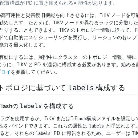
配置構成が PD に置き換えられる可能性があります。
ーの高可用性と災害復旧機能を向上させるには、TiKV ノードを
勧めします。たとえば、TiKV ノードを異なるラックに分散し
りすることもできます。 TiKV のトポロジー情報に従って、P
ドで自動的にスケジューリングを実行し、リージョンの各レプ
能力を最大化します。
有効にするには、展開中にクラスターのトポロジー情報、特に Ti
ように、TiKV と PD を適切に構成する必要があります。始め
プロイ
を参照してください。
トポロジに基づいて
labels
構成する
labels
lashの
を構成する
ラグを使用するか、TiKV またはTiFlash構成ファイルを設定
性をバインドできます。これらの属性は
と呼ばれます。 
labels
されると、それらの
PD に報告されるため、ユーザーは TiKV 
labels