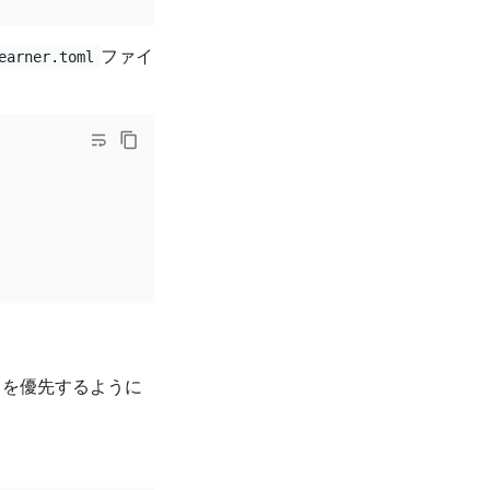
ファイ
earner.toml
りを優先するように