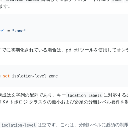
ます。
]
vel
 = 
"zone"
すでに初期化されている場合は、pd-ctl ツールを使用してオ
g 
set
構成は文字列の配列であり、キー
に対応する
location-labels
TiKV トポロジ クラスタの最小および必須の分離レベル要件を
は空です。これは、分離レベルに必須の制
isolation-level