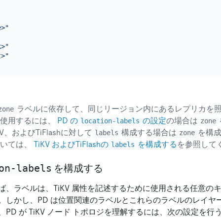
e>"
k>"
t>"
ラベルに依存して、同じリージョン内にあるレプリカを
zone
を使用するには、
PD の
の設定
の場合は
location-labels
zone
KV、およびTiFlashに対して
構成する場合は
を構
labels
zone
ついては、
TiKV およびTiFlashの
を構成する
を参照して
labels
on-labels
を構成する
ば、ラベルは、TiKV 属性を記述するために使用される任意の
。しかし、PD は位置関連のラベルとこれらのラベルのレイヤ
PD が TiKV ノード トポロジを理解するには、次の設定を