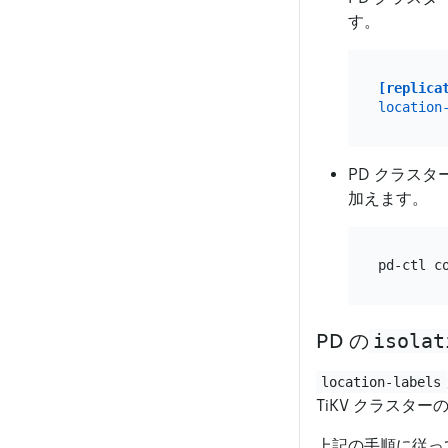
す。
[replica
location
PD クラスタ
加えます。
pd-ctl c
isolat
PD の
location-labels
TiKV クラスタ
上記の手順に従っ