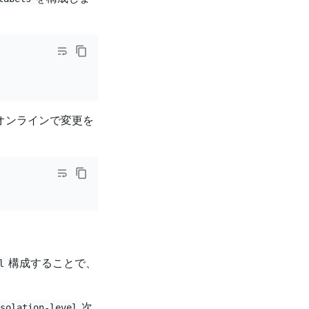
てオンラインで変更を
構成することで、
l
次
isolation-level