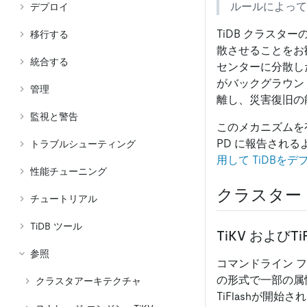
ルールによって
デプロイ
TiDB クラスタ
移行する
散させることをお
統合する
センターに分散した
がバックグラウン
管理
離し、災害復旧の
監視と警告
このメカニズムを
PD に報告される
トラブルシューティング
用して TiDBをデ
性能チューニング
クラスター
チュートリアル
TiDB ツール
TiKV およびTiF
参照
コマンドライン フ
の形式で一部の属
クラスタアーキテクチャ
TiFlashが開始