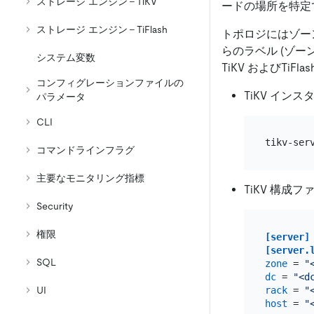
ストレージ エンジン - TiKV
ードの場所を特定
ストレージ エンジン - TiFlash
トポロジにはゾー
らのラベル (ゾーン
システム変数
TiKV およびT
コンフィグレーションファイルの
TiKV イ
パラメータ
CLI
コマンドラインフラグ
主要なモニタリング指標
TiKV 構成
Security
権限
[server]
[server.
SQL
zone
 = 
"
dc
 = 
"<d
rack
 = 
"
UI
host
 = 
"