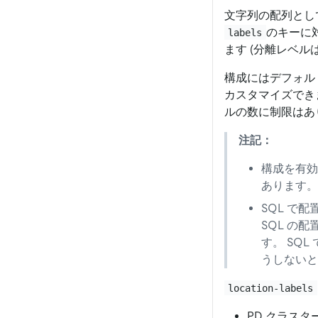
文字列の配列とし
のキーに
labels
ます (分離レベル
構成にはデフォル
カスタマイズでき
ルの数に制限はあ
注記：
構成を有効
あります。
SQL で配
SQL の配
す。 SQL 
うしないと
location-labels
PD クラス