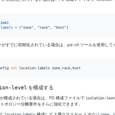
tion]
-labels
 = [
"zone"
, 
"rack"
, 
"host"
ーがすでに初期化されている場合は、pd-ctl ツールを使用し
onfig 
set
ion-level
を構成する
が構成されている場合は、PD 構成ファイルで
isolation-leve
ーのトポロジー分離要件をさらに強化できます。
て
構成して 3 層クラスター トポロジ
location-labels
zone