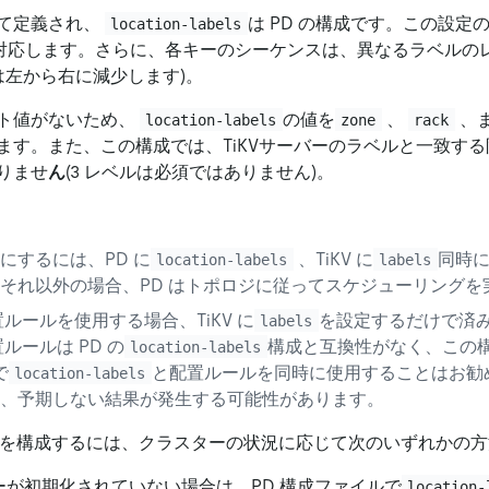
て定義され、
は PD の構成です。この設定の各
location-labels
対応します。さらに、各キーのシーケンスは、異なるラベルの
は左から右に減少します)。
ト値がないため、
の値を
、
、
location-labels
zone
rack
ます。また、この構成では、TiKVサーバーのラベルと一致する
りませ
ん
(3 レベルは必須ではありません)。
にするには、PD に
、TiKV に
同時
location-labels
labels
それ以外の場合、PD はトポロジに従ってスケジューリングを
置ルールを使用する場合、TiKV に
を設定するだけで済
labels
置ルールは PD の
構成と互換性がなく、この
location-labels
で
と配置ルールを同時に使用することはお勧
location-labels
、予期しない結果が発生する可能性があります。
を構成するには、クラスターの状況に応じて次のいずれかの方
ターが初期化されていない場合は、PD 構成ファイルで
location-