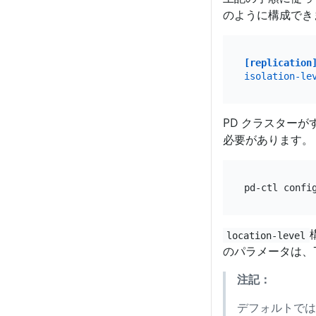
のように構成でき
[replication
isolation-le
PD クラスターが
必要があります。
pd-ctl confi
location-level
のパラメータは、
注記：
デフォルトでは