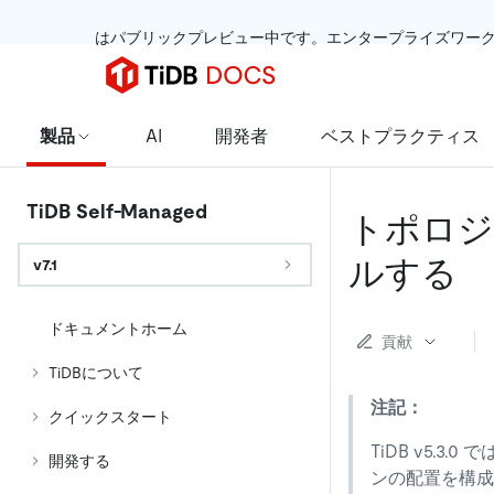
 はパブリックプレビュー中です。エンタープライズワー
製品
AI
開発者
ベストプラクティス
TiDB Self-Managed
トポロジ
ルする
v7.1
ドキュメントホーム
貢献
TiDBについて
注記：
クイックスタート
TiDB v5.3.0 で
開発する
ンの配置を構成