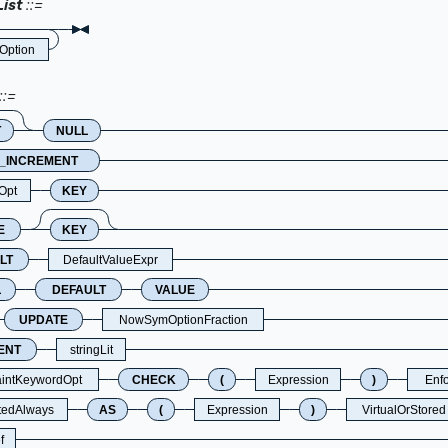
ist
Option
T
NULL
_INCREMENT
Opt
KEY
E
KEY
LT
DefaultValueExpr
L
DEFAULT
VALUE
UPDATE
NowSymOptionFraction
ENT
stringLit
aintKeywordOpt
CHECK
(
Expression
)
Enf
tedAlways
AS
(
Expression
)
VirtualOrStored
f