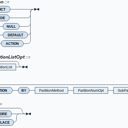
on
ICT
ADE
NULL
DEFAULT
ACTION
tionListOpt
tionList
TION
BY
PartitionMethod
PartitionNumOpt
SubPar
NORE
PLACE