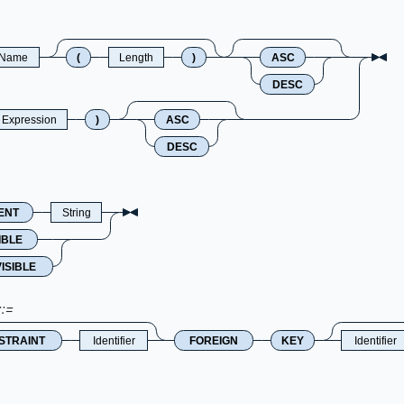
nName
(
Length
)
ASC
DESC
Expression
)
ASC
DESC
ENT
String
IBLE
VISIBLE
STRAINT
Identifier
FOREIGN
KEY
Identifier