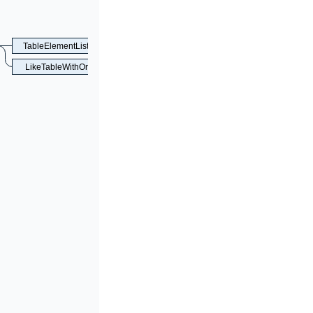
TableElementListOpt
CreateTableOptionListOpt
PartitionO
LikeTableWithOrWithoutParen