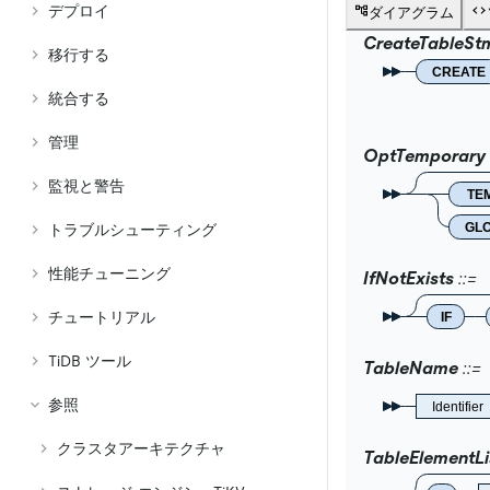
デプロイ
ダイアグラム
CreateTableSt
移行する
CREATE
統合する
管理
OptTemporary
監視と警告
TE
GL
トラブルシューティング
性能チューニング
IfNotExists
チュートリアル
IF
TiDB ツール
TableName
参照
Identifier
クラスタアーキテクチャ
TableElementL