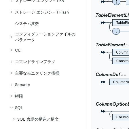
ストレージ エンジン - TiKV
(
ストレージ エンジン - TiFlash
TableElementLi
TableE
システム変数
,
コンフィグレーションファイルの
パラメータ
TableElement
CLI
Column
Constra
コマンドラインフラグ
主要なモニタリング指標
ColumnDef
ColumnN
Security
権限
ColumnOptionL
SQL
Column
SQL 言語の構造と構文