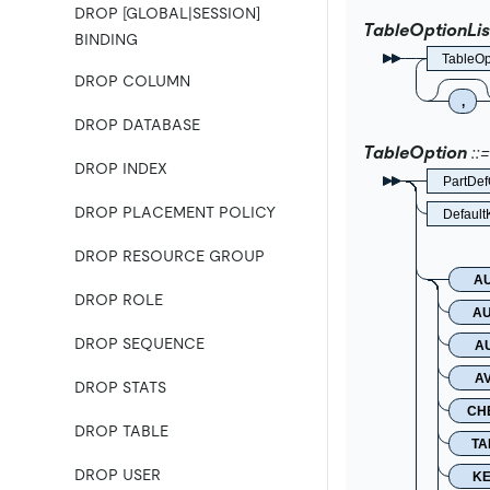
DROP [GLOBAL|SESSION]
TableOptionLis
BINDING
TableOp
DROP COLUMN
,
DROP DATABASE
TableOption
DROP INDEX
PartDef
DROP PLACEMENT POLICY
Defaul
DROP RESOURCE GROUP
A
DROP ROLE
AU
DROP SEQUENCE
A
A
DROP STATS
CH
DROP TABLE
TA
DROP USER
KE