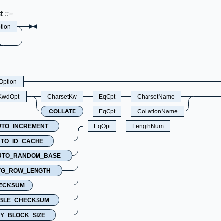
t
tion
Option
tKwdOpt
CharsetKw
EqOpt
CharsetName
COLLATE
EqOpt
CollationName
UTO_INCREMENT
EqOpt
LengthNum
TO_ID_CACHE
UTO_RANDOM_BASE
VG_ROW_LENGTH
ECKSUM
BLE_CHECKSUM
Y_BLOCK_SIZE