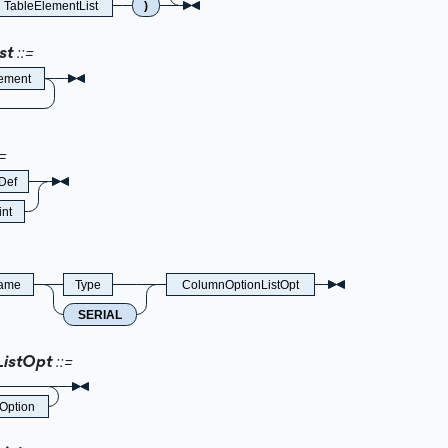
TableElementList
)
st
lement
Def
int
ame
Type
ColumnOptionListOpt
SERIAL
istOpt
Option