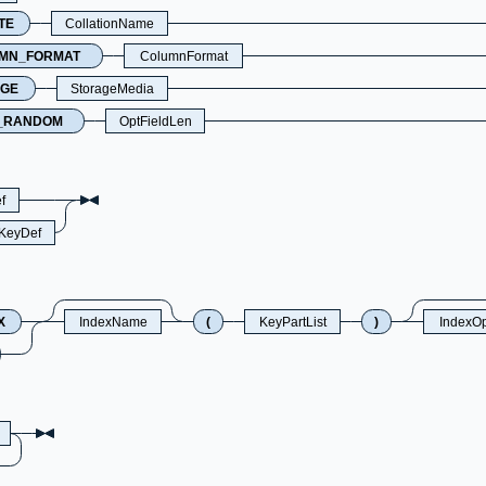
TE
CollationName
MN_FORMAT
ColumnFormat
AGE
StorageMedia
_RANDOM
OptFieldLen
f
nKeyDef
X
IndexName
(
KeyPartList
)
IndexOp