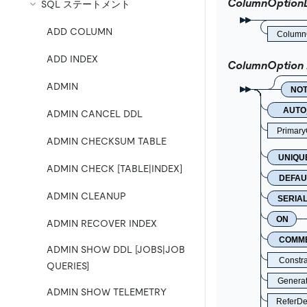
ColumnOptionL
SQL ステートメント
ADD COLUMN
Column
ADD INDEX
ColumnOption
ADMIN
NO
AUTO
ADMIN CANCEL DDL
Primary
ADMIN CHECKSUM TABLE
UNIQU
ADMIN CHECK [TABLE|INDEX]
DEFAU
ADMIN CLEANUP
SERIA
ON
ADMIN RECOVER INDEX
COMM
ADMIN SHOW DDL [JOBS|JOB
Constr
QUERIES]
Genera
ADMIN SHOW TELEMETRY
ReferDe