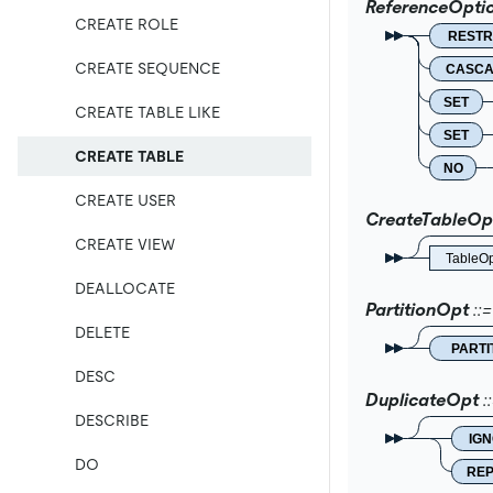
ReferenceOpti
CREATE ROLE
RESTR
CREATE SEQUENCE
CASC
SET
CREATE TABLE LIKE
SET
CREATE TABLE
NO
CREATE USER
CreateTableOp
CREATE VIEW
TableOp
DEALLOCATE
PartitionOpt
DELETE
PARTI
DESC
DuplicateOpt
DESCRIBE
IG
DO
RE