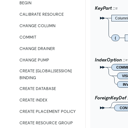
BEGIN
KeyPart
CALIBRATE RESOURCE
Colum
CHANGE COLUMN
COMMIT
(
CHANGE DRAINER
IndexOption
CHANGE PUMP
COMM
CREATE [GLOBAL|SESSION]
VIS
BINDING
IN
CREATE DATABASE
ForeignKeyDef
CREATE INDEX
CON
CREATE PLACEMENT POLICY
CREATE RESOURCE GROUP