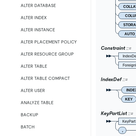
ALTER DATABASE
COLLA
COLU
ALTER INDEX
STOR
ALTER INSTANCE
AUTO
ALTER PLACEMENT POLICY
Constraint
ALTER RESOURCE GROUP
IndexDe
Foreig
ALTER TABLE
ALTER TABLE COMPACT
IndexDef
INDE
ALTER USER
KEY
ANALYZE TABLE
KeyPartList
BACKUP
KeyPart
BATCH
,