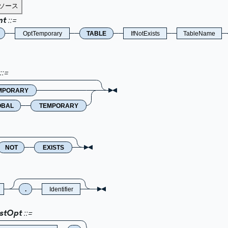
ソース
mt
OptTemporary
TABLE
IfNotExists
TableName
MPORARY
OBAL
TEMPORARY
NOT
EXISTS
.
Identifier
istOpt