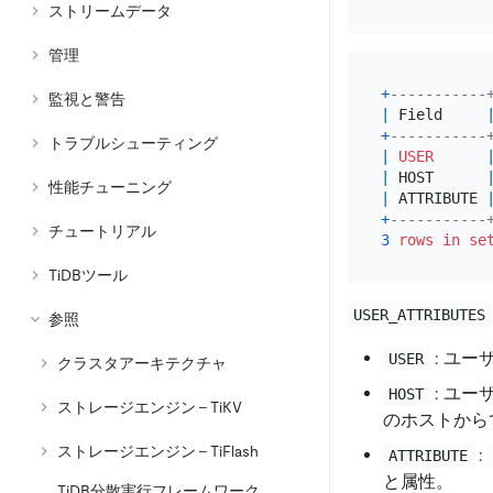
ストリームデータ
管理
+
-----------
監視と警告
|
 Field     
+
-----------
トラブルシューティング
|
USER
|
 HOST      
性能チューニング
|
 ATTRIBUTE 
+
-----------
チュートリアル
3
rows
in
se
TiDBツール
USER_ATTRIBUTES
参照
: ユー
USER
クラスタアーキテクチャ
: ユ
HOST
ストレージエンジン - TiKV
のホストから
ストレージエンジン - TiFlash
:
ATTRIBUTE
と属性。
TiDB分散実行フレームワーク