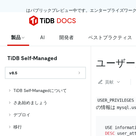
 はパブリックプレビュー中です。エンタープライズワー
製品
AI
開発者
ベストプラクティス
TiDB Self-Managed
ユーザー
v8.5
貢献
TiDB Self-Managedについて
USER_PRIVILEGES
さあ始めましょう
の情報は
mysql.u
デプロイ
移行
DESC