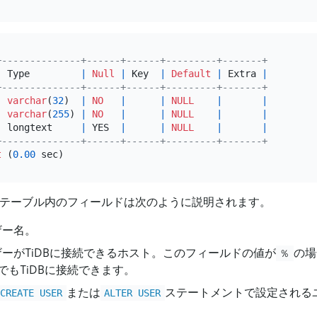
+--------------+------+------+---------+-------+
|
 Type         
|
Null
|
 Key  
|
Default
|
 Extra 
|
+--------------+------+------+---------+-------+
|
varchar
(
32
)  
|
NO
|
|
NULL
|
|
|
varchar
(
255
) 
|
NO
|
|
NULL
|
|
|
 longtext     
|
 YES  
|
|
NULL
|
|
+--------------+------+------+---------+-------+
t
 (
0.00
テーブル内のフィールドは次のように説明されます。
ザー名。
ーザーがTiDBに接続できるホスト。このフィールドの値が
の場
％
でもTiDBに接続できます。
または
ステートメントで設定される
CREATE USER
ALTER USER