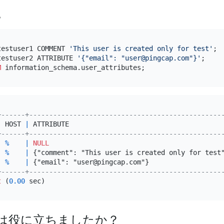
。
testuser1 COMMENT 
'This user is created only for test'
testuser2 ATTRIBUTE 
'{"email": "user@pingcap.com"}'
M
+------+------------------------------------------------
|
 HOST 
|
 ATTRIBUTE                                      
+------+------------------------------------------------
|
%
|
NULL
|
%
|
 {"comment": "This user is created only for test
|
%
|
 {"email": "user@pingcap.com"}                  
+------+------------------------------------------------
t
 (
0.00
は役に立ちましたか？