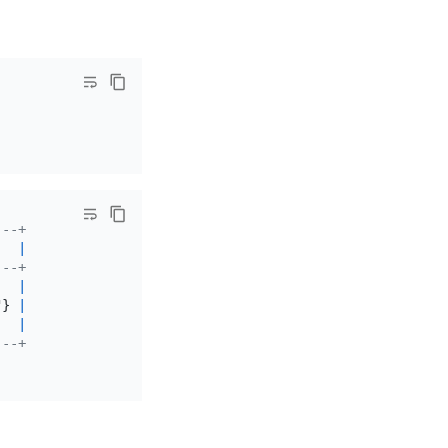
---+
   
|
---+
|
"} 
|
   
|
---+