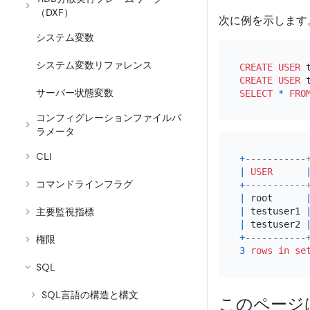
（DXF）
次に例を示します
システム変数
システム変数リファレンス
CREATE
USER
 
CREATE
USER
 
サーバー状態変数
SELECT
*
FRO
コンフィグレーションファイルパ
ラメータ
CLI
+
-----------
|
USER
コマンドラインフラグ
+
-----------
|
 root      
|
 testuser1 
主要監視指標
|
 testuser2 
+
-----------
権限
3
rows
in
se
SQL
SQL言語の構造と構文
このページ