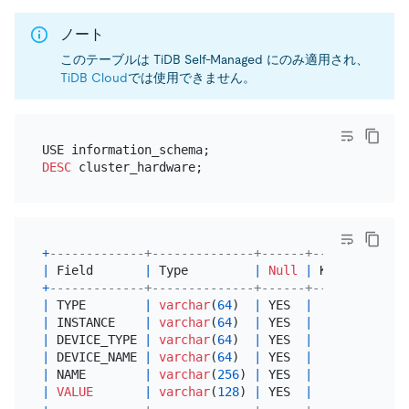
ノート
このテーブルは TiDB Self-Managed にのみ適用され、
TiDB Cloud
では使用できません。
DESC
+
-------------+--------------+------+------+------
|
 Field       
|
 Type         
|
Null
|
 Key  
|
Defau
+
-------------+--------------+------+------+------
|
 TYPE        
|
varchar
(
64
)  
|
 YES  
|
|
NULL
|
 INSTANCE    
|
varchar
(
64
)  
|
 YES  
|
|
NULL
|
 DEVICE_TYPE 
|
varchar
(
64
)  
|
 YES  
|
|
NULL
|
 DEVICE_NAME 
|
varchar
(
64
)  
|
 YES  
|
|
NULL
|
 NAME        
|
varchar
(
256
) 
|
 YES  
|
|
NULL
|
VALUE
|
varchar
(
128
) 
|
 YES  
|
|
NULL
+
-------------+--------------+------+------+------