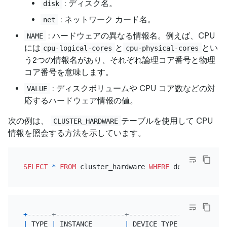
: ディスク名。
disk
: ネットワーク カード名。
net
: ハードウェアの異なる情報名。例えば、CPU
NAME
には
と
とい
cpu-logical-cores
cpu-physical-cores
う2つの情報名があり、それぞれ論理コア番号と物理
コア番号を意味します。
: ディスクボリュームや CPU コア数などの対
VALUE
応するハードウェア情報の値。
次の例は、
テーブルを使用して CPU
CLUSTER_HARDWARE
情報を照会する方法を示しています。
SELECT
*
FROM
 cluster_hardware 
WHERE
 device_type
=
'
+
------+-----------------+-------------+----------
|
 TYPE 
|
 INSTANCE        
|
 DEVICE_TYPE 
|
 DEVICE_NA