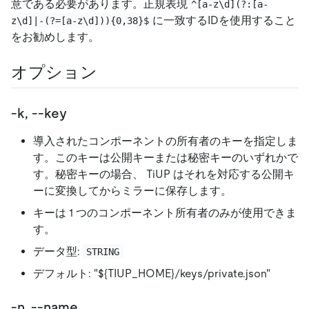
意である必要があります。正規表現
^[a-z\d](?:[a-
に一致するIDを使用すること
z\d]|-(?=[a-z\d])){0,38}$
をお勧めします。
オプション
-k, --key
導入されたコンポーネントの所有者のキーを指定しま
す。このキーは公開キーまたは秘密キーのいずれかで
す。秘密キーの場合、 TiUP はそれを対応する公開キ
ーに変換してからミラーに保存します。
キーは 1 つのコンポーネント所有者のみが使用できま
す。
データ型:
STRING
デフォルト: "${TIUP_HOME}/keys/private.json"
-n, --name