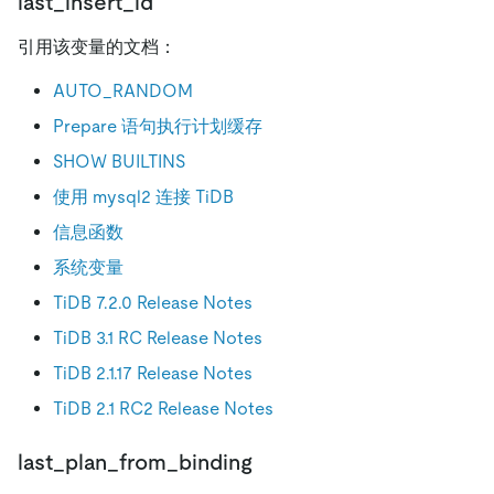
last_insert_id
引用该变量的文档：
AUTO_RANDOM
Prepare 语句执行计划缓存
SHOW BUILTINS
使用 mysql2 连接 TiDB
信息函数
系统变量
TiDB 7.2.0 Release Notes
TiDB 3.1 RC Release Notes
TiDB 2.1.17 Release Notes
TiDB 2.1 RC2 Release Notes
last_plan_from_binding