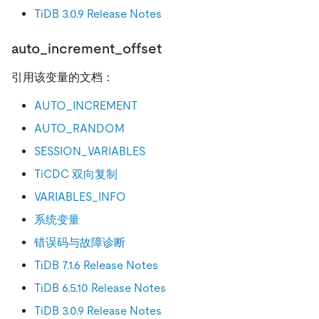
TiDB 3.0.9 Release Notes
auto_increment_offset
引用该变量的文档：
AUTO_INCREMENT
AUTO_RANDOM
SESSION_VARIABLES
TiCDC 双向复制
VARIABLES_INFO
系统变量
错误码与故障诊断
TiDB 7.1.6 Release Notes
TiDB 6.5.10 Release Notes
TiDB 3.0.9 Release Notes