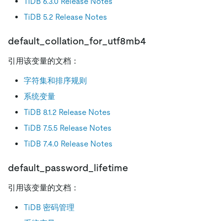
TiDB 6.3.0 Release Notes
TiDB 5.2 Release Notes
default_collation_for_utf8mb4
引用该变量的文档：
字符集和排序规则
系统变量
TiDB 8.1.2 Release Notes
TiDB 7.5.5 Release Notes
TiDB 7.4.0 Release Notes
default_password_lifetime
引用该变量的文档：
TiDB 密码管理