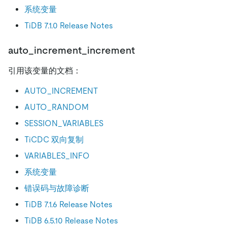
系统变量
TiDB 7.1.0 Release Notes
auto_increment_increment
引用该变量的文档：
AUTO_INCREMENT
AUTO_RANDOM
SESSION_VARIABLES
TiCDC 双向复制
VARIABLES_INFO
系统变量
错误码与故障诊断
TiDB 7.1.6 Release Notes
TiDB 6.5.10 Release Notes