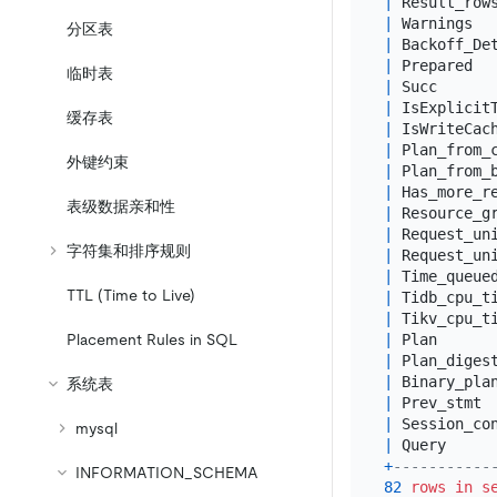
|
 Result_row
|
 Warnings  
分区表
|
 Backoff_De
|
 Prepared  
临时表
|
 Succ      
|
 IsExplicit
缓存表
|
 IsWriteCac
|
 Plan_from_
外键约束
|
 Plan_from_
|
 Has_more_r
表级数据亲和性
|
 Resource_g
|
 Request_un
字符集和排序规则
|
 Request_un
|
 Time_queue
TTL (Time to Live)
|
 Tidb_cpu_t
|
 Tikv_cpu_t
Placement Rules in SQL
|
 Plan      
|
 Plan_diges
|
 Binary_pla
系统表
|
 Prev_stmt 
|
 Session_co
mysql
|
 Query     
+
-----------
INFORMATION_SCHEMA
82
rows
in
s