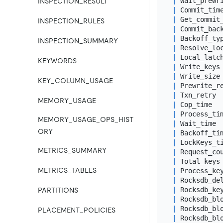
|
 Wait_prewr
INSPECTION_RESULT
|
 Commit_tim
|
 Get_commit
INSPECTION_RULES
|
 Commit_bac
|
 Backoff_ty
INSPECTION_SUMMARY
|
 Resolve_lo
|
 Local_latc
KEYWORDS
|
 Write_keys
|
 Write_size
KEY_COLUMN_USAGE
|
 Prewrite_r
|
 Txn_retry 
MEMORY_USAGE
|
 Cop_time  
|
 Process_ti
MEMORY_USAGE_OPS_HIST
|
 Wait_time 
ORY
|
 Backoff_ti
|
 LockKeys_t
METRICS_SUMMARY
|
 Request_co
|
 Total_keys
METRICS_TABLES
|
 Process_ke
|
 Rocksdb_de
|
 Rocksdb_ke
PARTITIONS
|
 Rocksdb_bl
|
 Rocksdb_bl
PLACEMENT_POLICIES
|
 Rocksdb_bl