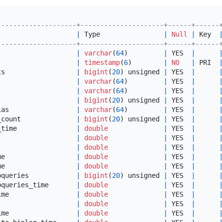
--------------------+---------------------+------+------
                    
|
 Type                
|
Null
|
 Key  
--------------------+---------------------+------+------
                    
|
varchar
(
64
)         
|
 YES  
|
|
timestamp
(
6
)        
|
NO
|
 PRI  
ts                  
|
bigint
(
20
) unsigned 
|
 YES  
|
|
varchar
(
64
)         
|
 YES  
|
                    
|
varchar
(
64
)         
|
 YES  
|
                    
|
bigint
(
20
) unsigned 
|
 YES  
|
ias                 
|
varchar
(
64
)         
|
 YES  
|
_count              
|
bigint
(
20
) unsigned 
|
 YES  
|
_time               
|
double
|
 YES  
|
                    
|
double
|
 YES  
|
                    
|
double
|
 YES  
|
me                  
|
double
|
 YES  
|
me                  
|
double
|
 YES  
|
bqueries            
|
bigint
(
20
) unsigned 
|
 YES  
|
bqueries_time       
|
double
|
 YES  
|
ime                 
|
double
|
 YES  
|
                    
|
double
|
 YES  
|
ime                 
|
double
|
 YES  
|