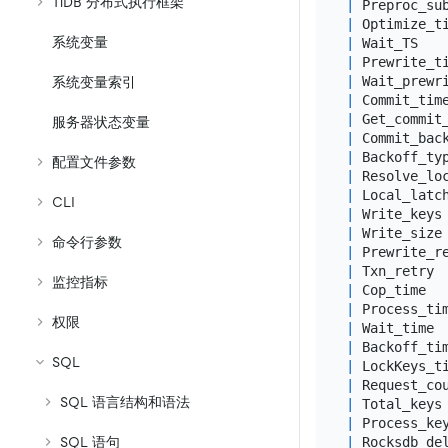
TiDB 分布式执行框架
|
 Preproc_su
|
 Optimize_t
系统变量
|
 Wait_TS   
|
 Prewrite_t
|
 Wait_prewr
系统变量索引
|
 Commit_tim
|
 Get_commit
服务器状态变量
|
 Commit_bac
|
 Backoff_ty
配置文件参数
|
 Resolve_lo
|
 Local_latc
CLI
|
 Write_keys
|
 Write_size
命令行参数
|
 Prewrite_r
|
 Txn_retry 
监控指标
|
 Cop_time  
|
 Process_ti
权限
|
 Wait_time 
|
 Backoff_ti
SQL
|
 LockKeys_t
|
 Request_co
SQL 语言结构和语法
|
 Total_keys
|
 Process_ke
SQL 语句
|
 Rocksdb_de