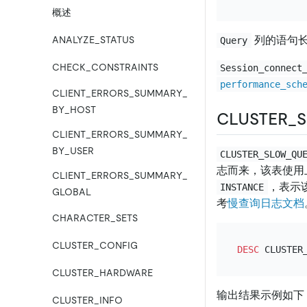
概述
列的语句
ANALYZE_STATUS
Query
CHECK_CONSTRAINTS
Session_connect
performance_sch
CLIENT_ERRORS_SUMMARY_
BY_HOST
CLUSTER_S
CLIENT_ERRORS_SUMMARY_
BY_USER
CLUSTER_SLOW_QU
志而来，该表使用
CLIENT_ERRORS_SUMMARY_
，表示
INSTANCE
GLOBAL
考
慢查询日志文档
CHARACTER_SETS
CLUSTER_CONFIG
DESC
CLUSTER_HARDWARE
输出结果示例如下
CLUSTER_INFO