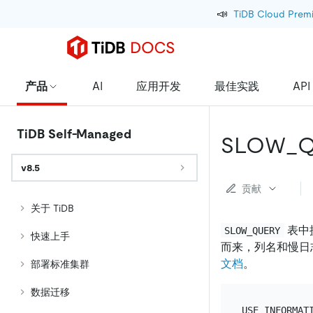
📣
TiDB Cloud Prem
产品
AI
应用开发
最佳实践
API
TiDB Self-Managed
SLOW_Q
v8.5
贡献
关于 TiDB
表中
SLOW_QUERY
快速上手
而来，列名和慢日
文档
。
部署标准集群
数据迁移