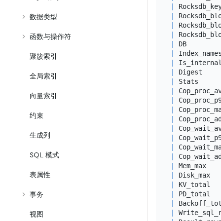
|
 Rocksdb_ke
|
 Rocksdb_bl
数据类型
|
 Rocksdb_bl
|
 Rocksdb_bl
函数与操作符
|
 DB        
|
 Index_name
聚簇索引
|
 Is_interna
|
 Digest    
全局索引
|
 Stats     
|
 Cop_proc_a
向量索引
|
 Cop_proc_p
|
 Cop_proc_m
约束
|
 Cop_proc_a
|
 Cop_wait_a
生成列
|
 Cop_wait_p
|
 Cop_wait_m
SQL 模式
|
 Cop_wait_a
|
 Mem_max   
表属性
|
 Disk_max  
|
 KV_total  
|
 PD_total  
事务
|
 Backoff_to
|
 Write_sql_
视图