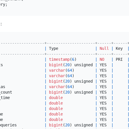
：
--------------------+---------------------+------+------
                    
|
 Type                
|
Null
|
 Key  
--------------------+---------------------+------+------
|
timestamp
(
6
)        
|
NO
|
 PRI  
ts                  
|
bigint
(
20
) unsigned 
|
 YES  
|
|
varchar
(
64
)         
|
 YES  
|
                    
|
varchar
(
64
)         
|
 YES  
|
                    
|
bigint
(
20
) unsigned 
|
 YES  
|
ias                 
|
varchar
(
64
)         
|
 YES  
|
_count              
|
bigint
(
20
) unsigned 
|
 YES  
|
_time               
|
double
|
 YES  
|
                    
|
double
|
 YES  
|
                    
|
double
|
 YES  
|
me                  
|
double
|
 YES  
|
me                  
|
double
|
 YES  
|
bqueries            
|
bigint
(
20
) unsigned 
|
 YES  
|