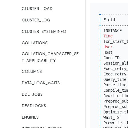
CLUSTER_LOAD
+
-----------
|
 Field     
CLUSTER_LOG
+
-----------
|
 INSTANCE  
CLUSTER_SYSTEMINFO
|
Time
|
 Txn_start_
COLLATIONS
|
User
|
 Host      
COLLATION_CHARACTER_SE
|
 Conn_ID   
T_APPLICABILITY
|
 Session_al
|
 Exec_retry
COLUMNS
|
 Exec_retry
|
 Query_time
DATA_LOCK_WAITS
|
 Parse_time
|
 Compile_ti
DDL_JOBS
|
 Rewrite_ti
|
 Preproc_su
DEADLOCKS
|
 Preproc_su
|
 Optimize_t
ENGINES
|
 Wait_TS   
|
 Prewrite_t