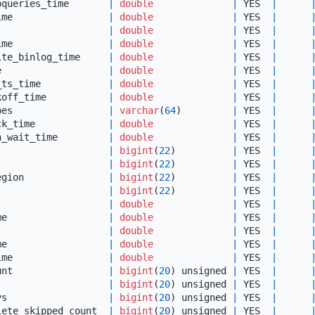
bqueries_time       
|
double
|
 YES  
|
ime                 
|
double
|
 YES  
|
                    
|
double
|
 YES  
|
ime                 
|
double
|
 YES  
|
ite_binlog_time     
|
double
|
 YES  
|
e                   
|
double
|
 YES  
|
_ts_time            
|
double
|
 YES  
|
koff_time           
|
double
|
 YES  
|
pes                 
|
varchar
(
64
)         
|
 YES  
|
ck_time             
|
double
|
 YES  
|
h_wait_time         
|
double
|
 YES  
|
                    
|
bigint
(
22
)          
|
 YES  
|
                    
|
bigint
(
22
)          
|
 YES  
|
egion               
|
bigint
(
22
)          
|
 YES  
|
                    
|
bigint
(
22
)          
|
 YES  
|
                    
|
double
|
 YES  
|
me                  
|
double
|
 YES  
|
                    
|
double
|
 YES  
|
me                  
|
double
|
 YES  
|
ime                 
|
double
|
 YES  
|
unt                 
|
bigint
(
20
) unsigned 
|
 YES  
|
                    
|
bigint
(
20
) unsigned 
|
 YES  
|
ys                  
|
bigint
(
20
) unsigned 
|
 YES  
|
lete_skipped_count  
|
bigint
(
20
) unsigned 
|
 YES  
|