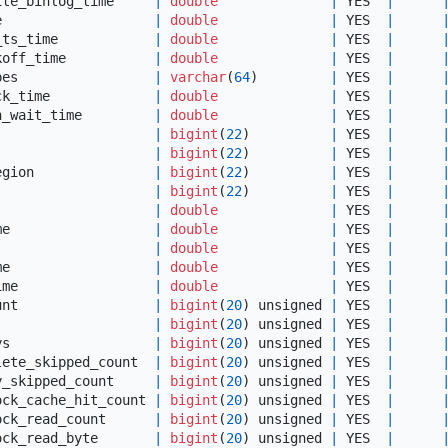
ite_binlog_time     
|
double
|
 YES  
|
e                   
|
double
|
 YES  
|
_ts_time            
|
double
|
 YES  
|
koff_time           
|
double
|
 YES  
|
pes                 
|
varchar
(
64
)         
|
 YES  
|
ck_time             
|
double
|
 YES  
|
h_wait_time         
|
double
|
 YES  
|
                    
|
bigint
(
22
)          
|
 YES  
|
                    
|
bigint
(
22
)          
|
 YES  
|
egion               
|
bigint
(
22
)          
|
 YES  
|
                    
|
bigint
(
22
)          
|
 YES  
|
                    
|
double
|
 YES  
|
me                  
|
double
|
 YES  
|
                    
|
double
|
 YES  
|
me                  
|
double
|
 YES  
|
ime                 
|
double
|
 YES  
|
unt                 
|
bigint
(
20
) unsigned 
|
 YES  
|
                    
|
bigint
(
20
) unsigned 
|
 YES  
|
ys                  
|
bigint
(
20
) unsigned 
|
 YES  
|
lete_skipped_count  
|
bigint
(
20
) unsigned 
|
 YES  
|
y_skipped_count     
|
bigint
(
20
) unsigned 
|
 YES  
|
ock_cache_hit_count 
|
bigint
(
20
) unsigned 
|
 YES  
|
ock_read_count      
|
bigint
(
20
) unsigned 
|
 YES  
|
ock_read_byte       
|
bigint
(
20
) unsigned 
|
 YES  
|