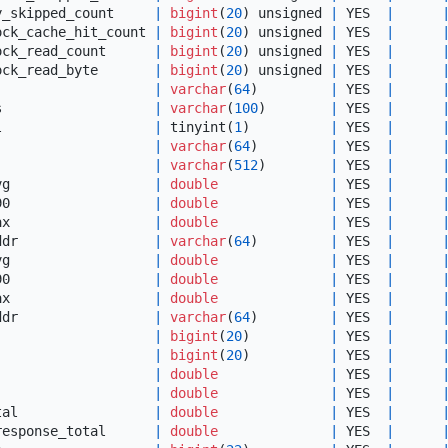
y_skipped_count     
|
bigint
(
20
) unsigned 
|
 YES  
|
ock_cache_hit_count 
|
bigint
(
20
) unsigned 
|
 YES  
|
ock_read_count      
|
bigint
(
20
) unsigned 
|
 YES  
|
ock_read_byte       
|
bigint
(
20
) unsigned 
|
 YES  
|
                    
|
varchar
(
64
)         
|
 YES  
|
s                   
|
varchar
(
100
)        
|
 YES  
|
l                   
|
 tinyint(
1
)          
|
 YES  
|
                    
|
varchar
(
64
)         
|
 YES  
|
                    
|
varchar
(
512
)        
|
 YES  
|
vg                  
|
double
|
 YES  
|
90                  
|
double
|
 YES  
|
ax                  
|
double
|
 YES  
|
ddr                 
|
varchar
(
64
)         
|
 YES  
|
vg                  
|
double
|
 YES  
|
90                  
|
double
|
 YES  
|
ax                  
|
double
|
 YES  
|
ddr                 
|
varchar
(
64
)         
|
 YES  
|
                    
|
bigint
(
20
)          
|
 YES  
|
                    
|
bigint
(
20
)          
|
 YES  
|
                    
|
double
|
 YES  
|
                    
|
double
|
 YES  
|
tal                 
|
double
|
 YES  
|
response_total      
|
double
|
 YES  
|