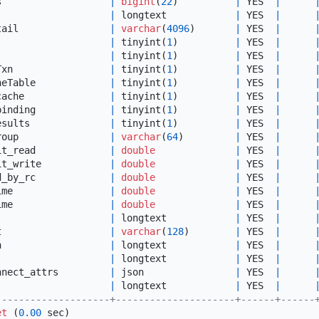
s                   
|
bigint
(
22
)          
|
 YES  
|
                    
|
 longtext            
|
 YES  
|
tail                
|
varchar
(
4096
)       
|
 YES  
|
                    
|
 tinyint(
1
)          
|
 YES  
|
                    
|
 tinyint(
1
)          
|
 YES  
|
Txn                 
|
 tinyint(
1
)          
|
 YES  
|
heTable             
|
 tinyint(
1
)          
|
 YES  
|
cache               
|
 tinyint(
1
)          
|
 YES  
|
binding             
|
 tinyint(
1
)          
|
 YES  
|
esults              
|
 tinyint(
1
)          
|
 YES  
|
roup                
|
varchar
(
64
)         
|
 YES  
|
it_read             
|
double
|
 YES  
|
it_write            
|
double
|
 YES  
|
d_by_rc             
|
double
|
 YES  
|
ime                 
|
double
|
 YES  
|
ime                 
|
double
|
 YES  
|
                    
|
 longtext            
|
 YES  
|
t                   
|
varchar
(
128
)        
|
 YES  
|
n                   
|
 longtext            
|
 YES  
|
                    
|
 longtext            
|
 YES  
|
nnect_attrs         
|
 json                
|
 YES  
|
                    
|
 longtext            
|
 YES  
|
--------------------+---------------------+------+------
et
 (
0.00