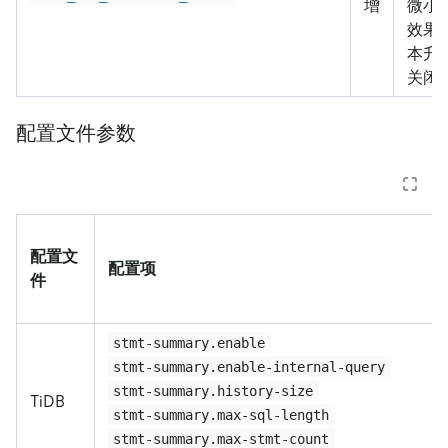
增
微小
效果。
本升级
关闭
配置文件参数
配置文
配置项
件
stmt-summary.enable
stmt-summary.enable-internal-query
stmt-summary.history-size
TiDB
stmt-summary.max-sql-length
stmt-summary.max-stmt-count