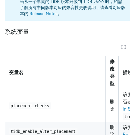
当从一个早期的 TiDB 版本升级到 TiDB v6.0.0 时，如需
了解所有中间版本对应的兼容性更改说明，请查看对应版
本的
Release Notes
。
系统变量
修
改
变量名
描述
类
型
该变量
删
否验
placement_checks
除
in SQ
tidb
删
该变
tidb_enable_alter_placement
除
Rules