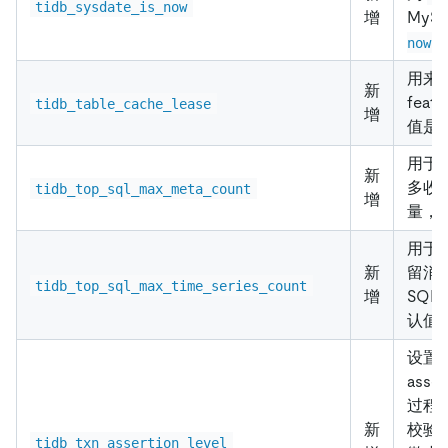
tidb_sysdate_is_now
增
MyS
now
用来
新
feat
tidb_table_cache_lease
增
值是 
用于
新
多收集
tidb_top_sql_max_meta_count
增
量，
用于
新
留消
tidb_top_sql_max_time_series_count
增
SQL
认值
设置 a
ass
过程
新
校验
tidb_txn_assertion_level