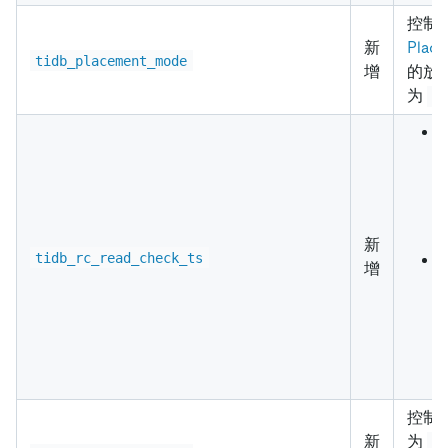
控制 
新
Place
tidb_placement_mode
增
的放
为
s
新
tidb_rc_read_check_ts
增
t
r
控制
新
为
N