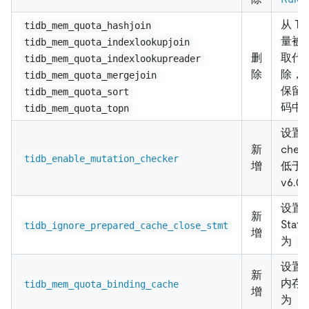
从 Ti
tidb_mem_quota_hashjoin
量被
tidb_mem_quota_indexlookupjoin
删
取代
tidb_mem_quota_indexlookupreader
除
除，
tidb_mem_quota_mergejoin
保留。从
tidb_mem_quota_sort
码中
tidb_mem_quota_topn
设置是
新
che
tidb_enable_mutation_checker
增
低于 
v6.
设置是
新
Sta
tidb_ignore_prepared_cache_close_stmt
增
为
O
设置
新
内存
tidb_mem_quota_binding_cache
增
为
6