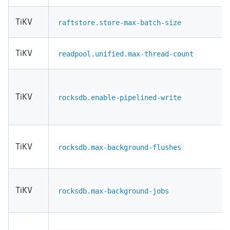
TiKV
raftstore.store-max-batch-size
TiKV
readpool.unified.max-thread-count
TiKV
rocksdb.enable-pipelined-write
TiKV
rocksdb.max-background-flushes
TiKV
rocksdb.max-background-jobs