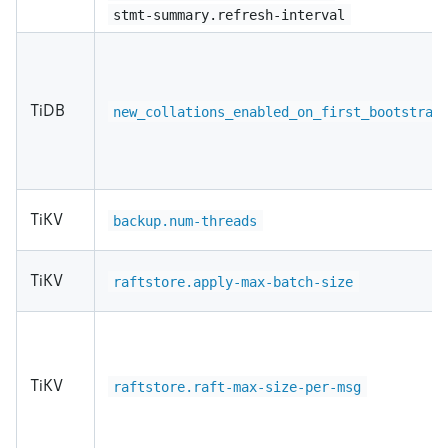
stmt-summary.refresh-interval
TiDB
new_collations_enabled_on_first_bootstrap
TiKV
backup.num-threads
TiKV
raftstore.apply-max-batch-size
TiKV
raftstore.raft-max-size-per-msg