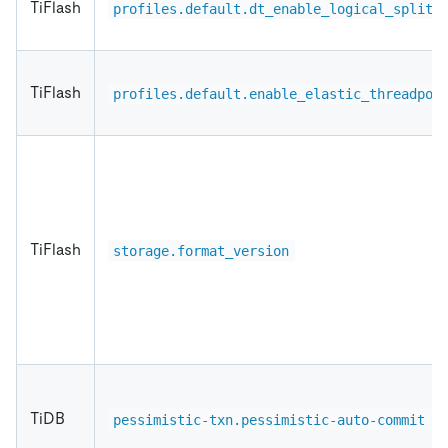
TiFlash
profiles.default.dt_enable_logical_split
TiFlash
profiles.default.enable_elastic_threadpoo
TiFlash
storage.format_version
TiDB
pessimistic-txn.pessimistic-auto-commit