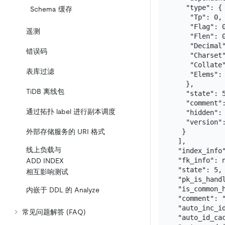
   "type": {

Schema 缓存
    "Tp": 0,

    "Flag": 0
遥测
    "Flen": 0
    "Decimal"
错误码
    "Charset"
    "Collate"
表库过滤
    "Elems": 
   },

TiDB 离线包
   "state": 5
   "comment":
通过拓扑 label 进行副本调度
   "hidden": 
   "version":
  }

外部存储服务的 URI 格式
 ],

线上负载与
 "index_info"
 "fk_info": n
ADD INDEX
 "state": 5,

相互影响测试
 "pk_is_handl
 "is_common_h
内嵌于 DDL 的 Analyze
 "comment": "
 "auto_inc_id
常见问题解答 (FAQ)
 "auto_id_cac