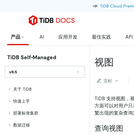
📣
TiDB Cloud Prem
产品
AI
应用开发
最佳实践
API
TiDB Self-Managed
视图
v8.5
贡献
关于 TiDB
TiDB 支持视
快速上手
方面可以对用户只
繁出现的复杂查询
部署标准集群
数据迁移
查询视图