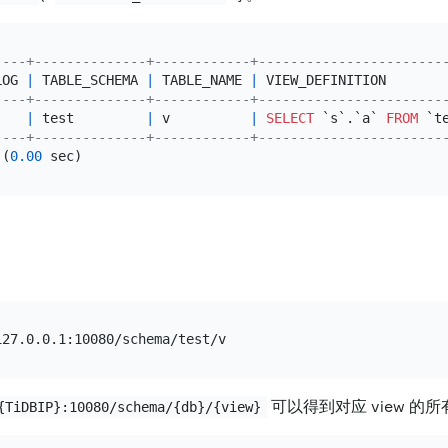
----+--------------+------------+-----------------------
LOG 
|
 TABLE_SCHEMA 
|
 TABLE_NAME 
|
 VIEW_DEFINITION       
----+--------------+------------+-----------------------
    
|
 test         
|
 v          
|
SELECT
 `s`.`a` 
FROM
 `t
----+--------------+------------+-----------------------
 (
0.00
I
可以得到对应 view 的
{TiDBIP}:10080/schema/{db}/{view}