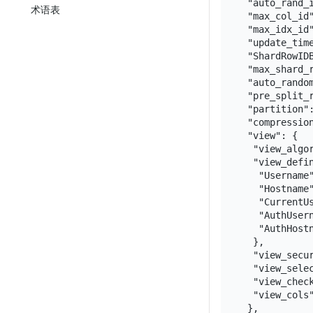
 "auto_rand_i
术语表
 "max_col_id"
 "max_idx_id"
 "update_time
 "ShardRowIDB
 "max_shard_r
 "auto_random
 "pre_split_r
 "partition":
 "compression
 "view": {

  "view_algor
  "view_defin
   "Username"
   "Hostname"
   "CurrentUs
   "AuthUsern
   "AuthHostn
  },

  "view_secur
  "view_sele
  "view_check
  "view_cols"
 },
