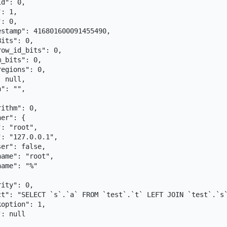
d": 0,

: 1,

: 0,

stamp": 416801600091455490,

its": 0,

ow_id_bits": 0,

_bits": 0,

egions": 0,

 null,

": "",

ithm": 0,

er": {

: "root",

: "127.0.0.1",

er": false,

ame": "root",

ame": "%"

ity": 0,

ct": "SELECT `s`.`a` FROM `test`.`t` LEFT JOIN `test`.`s`
option": 1,

: null
