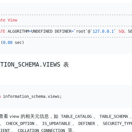
--------------------------------------------------------
ate
View
--------------------------------------------------------
ATE
 ALGORITHM
=
UNDEFINED DEFINER
=
`root`@`
127.0
.0
.1
` 
SQL
 S
--------------------------------------------------------
 (
0.00
ATION_SCHEMA.VIEWS
表
m
看 view 的相关元信息，如
、
TABLE_CATALOG
TABLE_SCHEMA
、
、
、
、
CHECK_OPTION
IS_UPDATABLE
DEFINER
SECURITY_TYP
、
等。
LIENT
COLLATION_CONNECTION