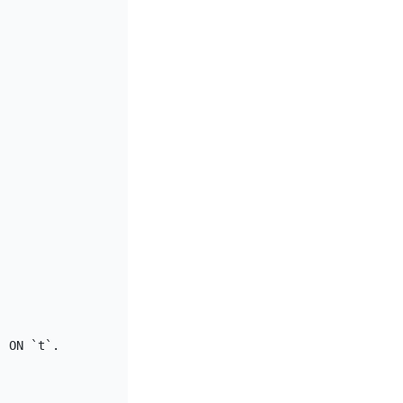
 ON `t`.`a`=`s`.`a`",
