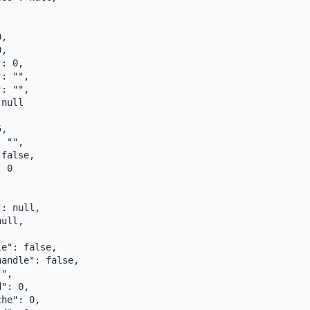
,

,

: 0,

: "",

: "",

null

,

 "",

false,

 0

: null,

ull,

e": false,

andle": false,

",

": 0,

he": 0,
