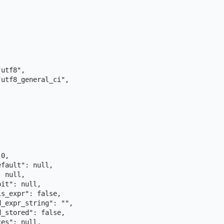
utf8",

utf8_general_ci",



0,

fault": null,

 null,

it": null,

s_expr": false,

_expr_string": "",

_stored": false,

es": null,
