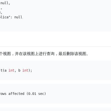
null,

,

,

lica": null

个视图，并在该视图上进行查询，最后删除该视图。
 t(a 
int
, b 
int