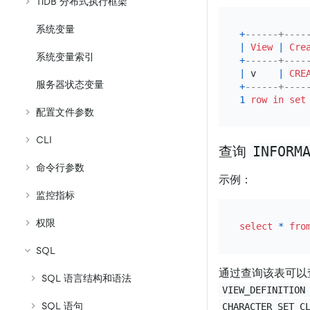
TiDB 分布式执行框架
系统变量
+
------+----
|
View
|
Cre
系统变量索引
+
------+----
|
 v    
|
CRE
服务器状态变量
+
------+----
1
row
in
set
配置文件参数
CLI
INFORM
查询
命令行参数
示例：
监控指标
权限
select
*
fro
SQL
通过查询该表可以查
SQL 语言结构和语法
VIEW_DEFINITION
SQL 语句
CHARACTER_SET_C