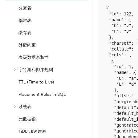
{

分区表
 "id": 122,

 "name": {

临时表
  "O": "v",

  "L": "v"

缓存表
 },

 "charset": "
外键约束
 "collate": "
 "cols": [

表级数据亲和性
  {

   "id": 1,

字符集和排序规则
   "name": {

    "O": "a",
TTL (Time to Live)
    "L": "a"

   },

Placement Rules in SQL
   "offset": 
   "origin_de
系统表
   "default":
   "default_b
元数据锁
   "default_i
   "generated
   "generated
TiDB 加速建表
   "dependenc