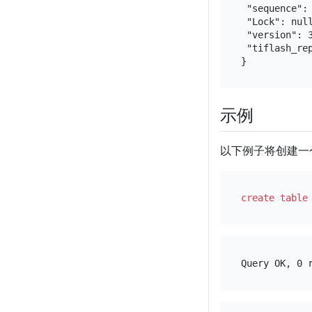
 "sequence": 
 "Lock": null
 "version": 3
 "tiflash_rep
示例
以下例子将创建一
create table