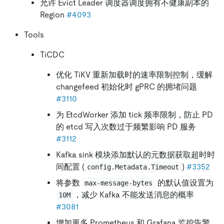
允许 Evict Leader 调度器调度拥有不健康副本的
Region
#4093
Tools
TiCDC
优化 TiKV 重新加载时的速率限制控制，缓解
changefeed 初始化时 gPRC 的拥堵问题
#3110
为 EtcdWorker 添加 tick 频率限制，防止 PD
的 etcd 写入次数过于频繁影响 PD 服务
#3112
Kafka sink 模块添加默认的元数据获取超时时
间配置 (
)
#3352
config.Metadata.Timeout
将参数
的默认值设置为
max-message-bytes
，减少 Kafka 不能发送消息的概率
10M
#3081
增加更多 Prometheus 和 Grafana 监控告警