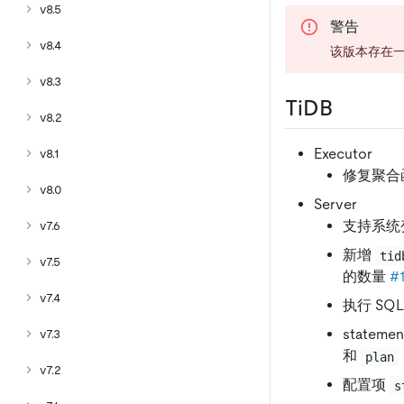
v8.5
警告
v8.4
该版本存在一
v8.3
TiDB
v8.2
Executor
v8.1
修复聚合
v8.0
Server
支持系统
v7.6
新增
tid
v7.5
的数量
#
v7.4
执行 SQL
statem
v7.3
和
plan
v7.2
配置项
s