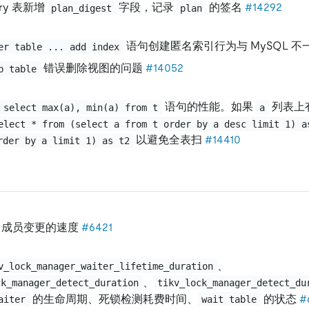
uery 表新增
字段，记录
的签名
#14292
plan_digest
plan
语句创建匿名索引行为与 MySQL 
er table ... add index
错误删除视图的问题
#14052
p table
语句的性能。如果
列表上
select max(a), min(a) from t
a
elect * from (select a from t order by a desc limit 1) a
以避免全表扫
#14410
rder by a limit 1) as t2
ft 成员变更的速度
#6421
、
v_lock_manager_waiter_lifetime_duration
、
ck_manager_detect_duration
tikv_lock_manager_detect_du
的生命周期、死锁检测耗费时间、
的状态
#
aiter
wait table