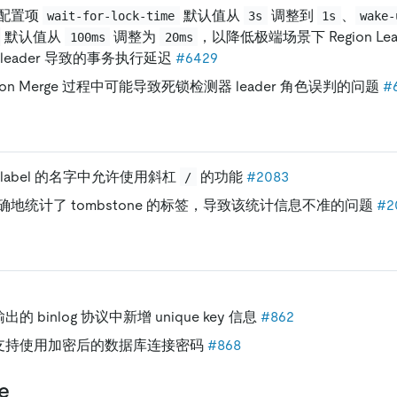
配置项
默认值从
调整到
、
wait-for-lock-time
3s
1s
wake-
默认值从
调整为
，以降低极端场景下 Region Le
100ms
20ms
leader 导致的事务执行延迟
#6429
gion Merge 过程中可能导致死锁检测器 leader 角色误判的问题
#
on label 的名字中允许使用斜杠
的功能
#2083
/
地统计了 tombstone 的标签，导致该统计信息不准的问题
#2
 输出的 binlog 协议中新增 unique key 信息
#862
er 支持使用加密后的数据库连接密码
#868
e