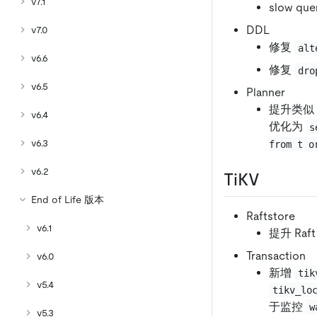
v7.1
slow q
DDL
v7.0
修复
alt
v6.6
修复
dro
v6.5
Planner
提升类似
v6.4
优化为
s
v6.3
from t o
v6.2
TiKV
End of Life 版本
Raftstore
v6.1
提升 Ra
Transaction
v6.0
新增
tik
v5.4
tikv_lo
于监控
w
v5.3