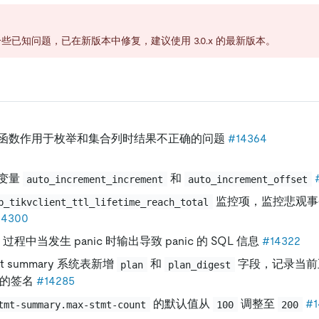
些已知问题，已在新版本中修复，建议使用 3.0.x 的最新版本。
函数作用于枚举和集合列时结果不正确的问题
#14364
变量
和
auto_increment_increment
auto_increment_offset
监控项，监控悲观事务 
b_tikvclient_ttl_lifetime_reach_total
14300
 过程中当发生 panic 时输出导致 panic 的 SQL 信息
#14322
ent summary 系统表新增
和
字段，记录当前
plan
plan_digest
的签名
#14285
的默认值从
调整至
#1
tmt-summary.max-stmt-count
100
200