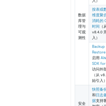
入）
按表或
数据
维度聚合 
库管
消耗的 
理与
时间
（
可观
v8.4.0
测性
入）
Backup
Restore
启用
AW
SDK for
访问外
（从 v8.
始引入
快照备
和
日志
据
支持
安全