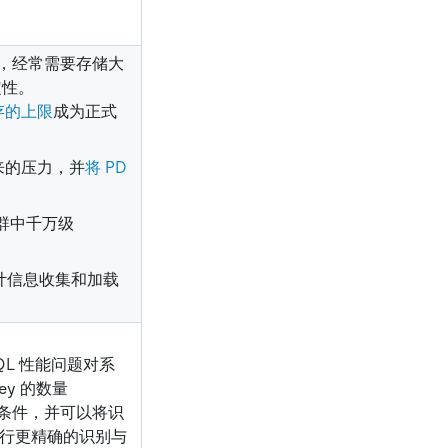
公司，经常需要存储大
定性。
存的上限
成为正式
带来的压力，并
将 PD
集群中千万级
计信息收集和加载
。
SQL 性能问题对系
Key 的数量
 作为识别条件，并可以将识
s 进行更精确的识别与