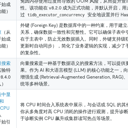
免因内存使用过度而导致的 OOM 风险，从而提升
 开始成
性。该功能在 v8.2.0 成为正式功能，并默认开启，
功能）
过
安全地设置并行 Has
tidb_executor_concurrency
外键 (Foreign Key) 是数据库中的一种约束，用
束
（从
关系，确保数据一致性和完整性。它可以确保子表中
 开始成
在于主表中，防止无效数据插入。同时，外键支持级
功能）
更新时自动同步），简化了业务逻辑的实现，减少了
的复杂性。
量搜索
向量搜索是一种基于数据语义的搜索方法，可以提供
实验特
果。作为 AI 和大语言模型 (LLM) 的核心功能之一
.4.0
增强生成 (Retrieval-Augmented Generation, 
入）
统等多种场景。
表中显
 和
将 CPU 时间合入系统表中展示，与会话或 SQL 的
 CPU
你从多角度对高 CPU 消耗的操作进行观测，提升诊
从
于诊断实例 CPU 飙升或集群读写热点等场景。
 开始引