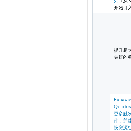
列
（从 v
开始引
提升超
集群的
Runawa
Querie
更多触
件，并
换资源