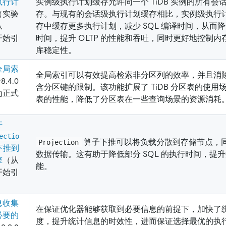
执行计
实例级执行计划缓存允许同一个 TiDB 实例的所有会
（实验
存。与现有的会话级执行计划缓存相比，实例级执行
从
存中缓存更多执行计划，减少 SQL 编译时间，从而降低
 开始引
时间，提升 OLTP 的性能和吞吐，同时更好地控制
库稳定性。
全局索
全局索引可以有效提高检索非分区列的效率，并且消
8.4.0
含分区键的限制。该功能扩展了 TiDB 分区表的使用
为正式
表的性能，降低了分区表在一些查询场景的资源消耗
许
ectio
算子下推可以将负载分散到存储节点，
Projection
下推到
数据传输。这有助于降低部分 SQL 的执行时间，提
擎
（从
能。
 开始引
息收集
在保证优化器能够获取到必要信息的前提下，加快了
必要的
度，提升统计信息的时效性，进而保证选择最优的执