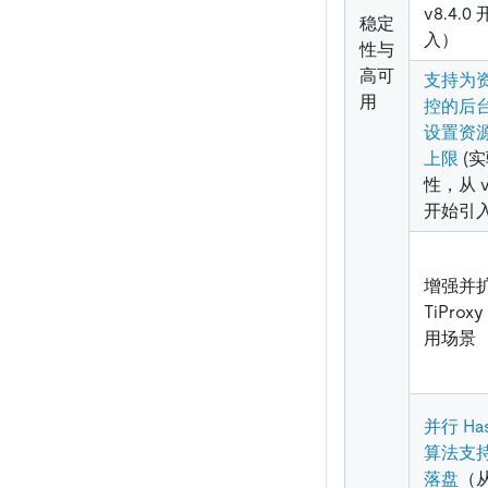
v8.4.0
稳定
入）
性与
高可
支持为
用
控的后
设置资
上限
(
性，从 v8
开始引
增强并
TiProx
用场景
并行 Ha
算法支
落盘
（