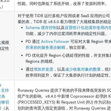
8.3.0
性能。同时也降低了系统开销，改善了资源利用率。
入）
对于使用 TiDB 运行多租户应用或者 SaaS 应用的
量的表，TiDB 在 v8.5.0 着力增强了大规模集群的稳
Schema 缓存控制
以及
设置统计信息缓存使用内
功能，减少了内存过度消耗带来的稳定性问题。
PD 通过
Active Follower
可应对大量 Region 
大规模
所承担的服务逐步解耦
，独立部署。
稳定性
PD 优化提升 Region 心跳处理的性能，并支持
Regions 的规模。
通过
增加并发度
，以及
减少收集对象的数量
，统
效率得到提升，保证了大集群执行计划的稳定性
y
s 支持
Runaway Queries 提供了有效的手段来降低突发的 
发条
统产生的影响。v8.4.0 中新增 Coprocessor 处理的 
能够切
(PROCESSED_KEYS) 和 Request Unit (RU)
组
（从
别到的查询置入指定资源组，对 Runaway Querie