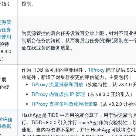
 开始引
控制。
资源管
台任务
为资源管控的后台任务设置百分比上限，针对不同业
源使用
制后台任务的消耗，从而将后台任务的消耗限制在一
实验特
证在线业务的服务质量。
.4.0
入）
作为 TiDB 高可用的重要组件，
TiProxy
除了提供 SQ
功能外，新增了对集群变更的评估能力。主要包括：
扩展
TiProxy 流量捕获和回放
（实验特性，从 v8.4.0
y 的使
TiProxy 内置虚拟 IP 管理
（从 v8.3.0 开始引入）
TiProxy 支持多种负载均衡策略
（从 v8.2.0 开
HashAgg 是 TiDB 中常用的聚合算子，用于快速聚
shAgg
行。TiDB v8.0.0 引入并行 HashAgg 作为实验特
持数据
速度。当内存资源不足时，并行 HashAgg 可以将
从