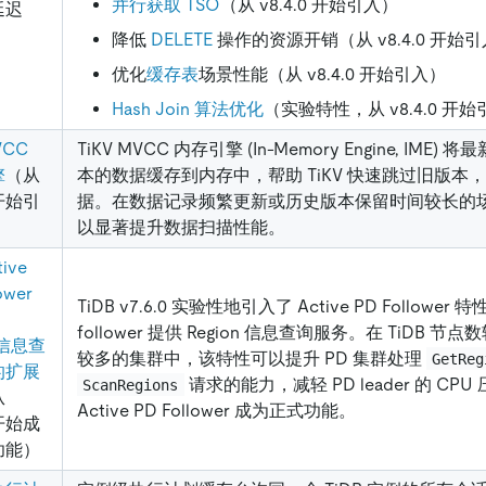
并行获取 TSO
（从 v8.4.0 开始引入）
延迟
降低
DELETE
操作的资源开销（从 v8.4.0 开始
优化
缓存表
场景性能（从 v8.4.0 开始引入）
Hash Join 算法优化
（实验特性，从 v8.4.0 开
VCC
TiKV MVCC 内存引擎 (In-Memory Engine, IME)
擎
（从
本的数据缓存到内存中，帮助 TiKV 快速跳过旧版本
 开始引
据。在数据记录频繁更新或历史版本保留时间较长的
以显著提升数据扫描性能。
ive
ower
TiDB v7.6.0 实验性地引入了 Active PD Follower 
follower 提供 Region 信息查询服务。在 TiDB 节点数
n 信息查
较多的集群中，该特性可以提升 PD 集群处理
GetReg
的扩展
请求的能力，减轻 PD leader 的 CPU 
ScanRegions
从
Active PD Follower 成为正式功能。
 开始成
功能）