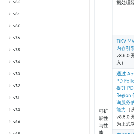
v8.2
据处理
v8.1
v8.0
v7.6
TiKV M
内存引
v7.5
v8.5.0
v7.4
入）
通过 Act
v7.3
PD Foll
v7.2
提升 PD
Regio
v7.1
询服务
能力
（
v7.0
可扩
v8.5.0
展性
v6.6
为正式
与性
能
v6.5