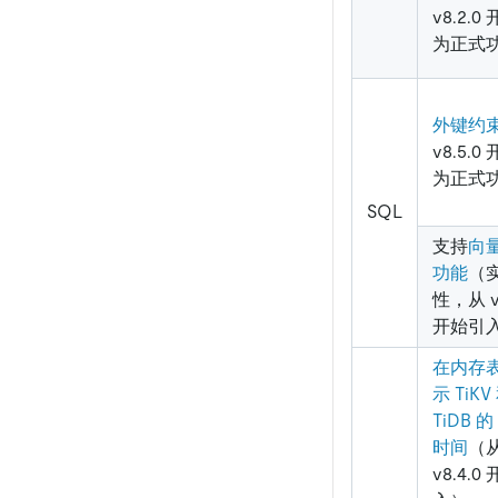
v8.2.0
为正式
外键约
v8.5.0
为正式
SQL
支持
向
功能
（
性，从 v8
开始引
在内存
示 TiKV
TiDB 的
时间
（
v8.4.0