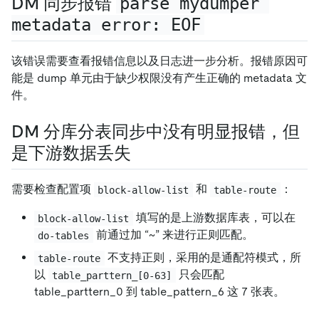
DM 同步报错
parse mydumper 
metadata error: EOF
该错误需要查看报错信息以及日志进一步分析。报错原因可
能是 dump 单元由于缺少权限没有产生正确的 metadata 文
件。
DM 分库分表同步中没有明显报错，但
是下游数据丢失
需要检查配置项
和
：
block-allow-list
table-route
填写的是上游数据库表，可以在
block-allow-list
前通过加 “~” 来进行正则匹配。
do-tables
不支持正则，采用的是通配符模式，所
table-route
以
只会匹配
table_parttern_[0-63]
table_parttern_0 到 table_pattern_6 这 7 张表。