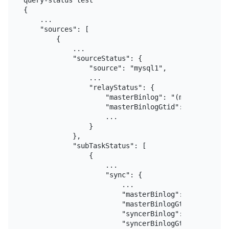
query-status test

{

    ...

    "sources": [

        {

            ...

            "sourceStatus": {

                "source": "mysql1",

                ...

                "relayStatus": {

                    "masterBinlog": "(mysql-bin.000
                    "masterBinlogGtid": "f8004e25-
                    ...

                }

            },

            "subTaskStatus": [

                {

                    ...

                    "sync": {

                        ...

                        "masterBinlog": "(mysql-bin
                        "masterBinlogGtid": "f8004
                        "syncerBinlog": "(mysql-bi
                        "syncerBinlogGtid": "f8004