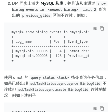
DM 同步上游为
MySQL 从库
，并且该从库通过
show 
查询
binlog events in '<newest-binlog>' limit 2
出的
区间不连续，例如：
previous_gtids
mysql> show binlog events in 'mysql-bin.000005' lim
+------------------+------+----------------+------
| Log_name         | Pos  | Event_type     | Serve
+------------------+------+----------------+------
| mysql-bin.000005 |    4 | Format_desc    |    12
| mysql-bin.000005 |  123 | Previous_gtids |    12
使用 dmctl 的
指令查询任务信息，
query-status <task>
如果已经出现
不
subTaskStatus.sync.syncerBinlogGtid
连续但
连续的情
subTaskStatus.sync.masterBinlogGtid
况，例如下述例子：