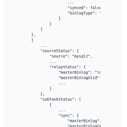
                        ...

                        "synced": false,

                        "binlogType": "local"

                    }

                }

            ]

        },

        {

            ...

            "sourceStatus": {

                "source": "mysql2",

                ...

                "relayStatus": {

                    "masterBinlog": "(mysql-bin.000
                    "masterBinlogGtid": "ddb8974e-
                    ...

                }

            },

            "subTaskStatus": [

                {

                    ...

                    "sync": {

                        "masterBinlog": "(mysql-bin
                        "masterBinlogGtid": "ddb89