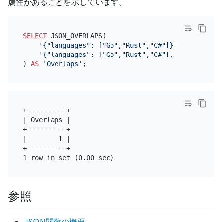
属性があることを示しています。
SELECT
 JSON_OVERLAPS(

'{"languages": ["Go","Rust","C#"]}'
,

'{"languages": ["Go","Rust","C#"], "arch": ["a
) 
AS
'Overlaps'
+----------+

| Overlaps |

+----------+

|        1 |

+----------+

参照
JSON関数の概要