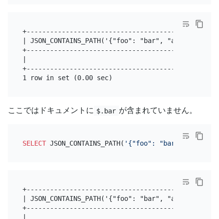
+--------------------------------------------------
| JSON_CONTAINS_PATH('{"foo": "bar", "aaa": 5}','al
+--------------------------------------------------
|                                                  
+--------------------------------------------------
ここではドキュメントに
が含まれていません。
$.bar
SELECT
 JSON_CONTAINS_PATH(
'{"foo": "bar", "aaa": 5
+--------------------------------------------------
| JSON_CONTAINS_PATH('{"foo": "bar", "aaa": 5}','al
+--------------------------------------------------
|                                                  