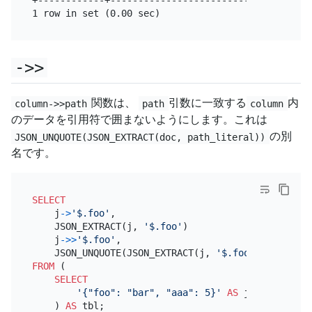
->>
関数は、
引数に一致する
内
column->>path
path
column
のデータを引用符で囲まないようにします。これは
の別
JSON_UNQUOTE(JSON_EXTRACT(doc, path_literal))
名です。
SELECT
    j
-
>
'$.foo'
,

    JSON_EXTRACT(j, 
'$.foo'
)

    j
-
>>
'$.foo'
,

    JSON_UNQUOTE(JSON_EXTRACT(j, 
'$.foo'
FROM
 (

SELECT
'{"foo": "bar", "aaa": 5}'
AS
 j

    ) 
AS