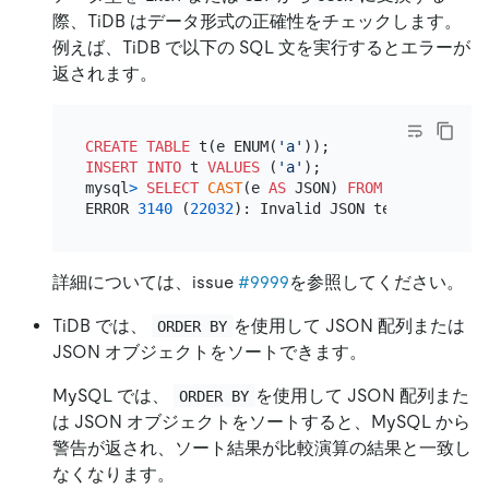
際、TiDB はデータ形式の正確性をチェックします。
例えば、TiDB で以下の SQL 文を実行するとエラーが
返されます。
CREATE TABLE
 t(e ENUM(
'a'
INSERT INTO
 t 
VALUES
 (
'a'
);

mysql
>
SELECT
CAST
(e 
AS
 JSON) 
FROM
 t;

ERROR 
3140
 (
22032
): Invalid JSON text: The doc
詳細については、issue
#9999
を参照してください。
TiDB では、
を使用して JSON 配列または
ORDER BY
JSON オブジェクトをソートできます。
MySQL では、
を使用して JSON 配列また
ORDER BY
は JSON オブジェクトをソートすると、MySQL から
警告が返され、ソート結果が比較演算の結果と一致し
なくなります。