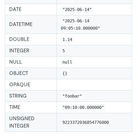
DATE
"2025-06-14"
"2025-06-14 
DATETIME
09:05:10.000000"
DOUBLE
1.14
INTEGER
5
NULL
null
OBJECT
{}
OPAQUE
STRING
"foobar"
TIME
"09:10:00.000000"
UNSIGNED
9223372036854776000
INTEGER