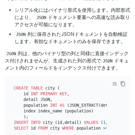
シリアル化にはバイナリ形式を使用します。内部形式
により、
ドキュメント要素への高速な読み取り
JSON
アクセスが可能になります。
列に保存されたJSONドキュメントを自動検証
JSON
します。有効なドキュメントのみを保存できます。
列は、他のバイナリ型の列と同様に直接インデック
JSON
ス付けされませんが、生成された列の形式で
ドキュ
JSON
メント内のフィールドをインデックス付けできます。
CREATE TABLE
 city (

    id 
INT
PRIMARY KEY
,

    detail JSON,

    population 
INT
AS
 (JSON_EXTRACT(detail, 
'$.pop
    index index_name (population)

INSERT INTO
 city (id,detail) 
VALUES
 (
1
, 
'{"name": 
SELECT
 id 
FROM
 city 
WHERE
 population 
>=
100