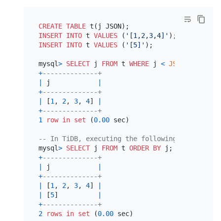
CREATE TABLE
INSERT INTO
 t 
VALUES
 (
'[1,2,3,4]'
INSERT INTO
 t 
VALUES
 (
'[5]'
);

mysql
>
SELECT
 j 
FROM
 t 
WHERE
 j 
<
JSON_ARRAY
(
5
+
--------------+
|
 j            
|
+
--------------+
|
 [
1
, 
2
, 
3
, 
4
] 
|
+
--------------+
1
row
in
set
 (
0.00
 sec)

-- In TiDB, executing the following SQL statem
mysql
>
SELECT
 j 
FROM
 t 
ORDER
BY
+
--------------+
|
 j            
|
+
--------------+
|
 [
1
, 
2
, 
3
, 
4
] 
|
|
 [
5
]          
|
+
--------------+
2
rows
in
set
 (
0.00