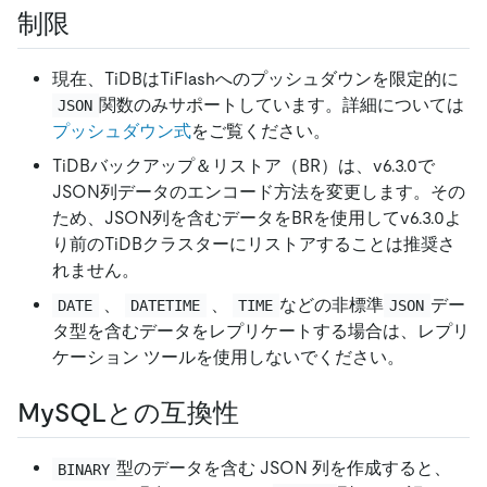
制限
現在、TiDBはTiFlashへのプッシュダウンを限定的に
関数のみサポートしています。詳細については
JSON
プッシュダウン式
をご覧ください。
TiDBバックアップ＆リストア（BR）は、v6.3.0で
JSON列データのエンコード方法を変更します。その
ため、JSON列を含むデータをBRを使用してv6.3.0よ
り前のTiDBクラスターにリストアすることは推奨さ
れません。
、
、
などの非標準
デー
DATE
DATETIME
TIME
JSON
タ型を含むデータをレプリケートする場合は、レプリ
ケーション ツールを使用しないでください。
MySQLとの互換性
型のデータを含む JSON 列を作成すると、
BINARY