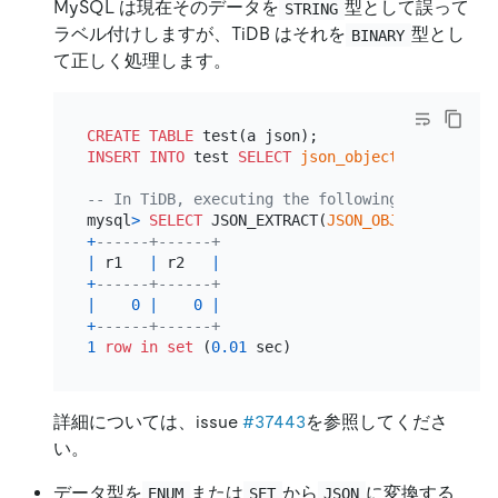
MySQL は現在そのデータを
型として誤って
STRING
ラベル付けしますが、TiDB はそれを
型とし
BINARY
て正しく処理します。
CREATE TABLE
INSERT INTO
 test 
SELECT
json_objectagg
(
'a'
, b
'
-- In TiDB, executing the following SQL statem
mysql
>
SELECT
 JSON_EXTRACT(
JSON_OBJECT
(
'a'
, b
'
+
------+------+
|
 r1   
|
 r2   
|
+
------+------+
|
0
|
0
|
+
------+------+
1
row
in
set
 (
0.01
詳細については、issue
#37443
を参照してくださ
い。
データ型を
または
から
に変換する
ENUM
SET
JSON