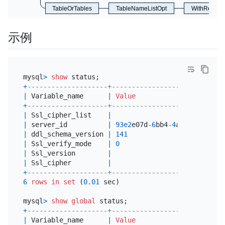
TableOrTables
TableNameListOpt
WithReadLo
示例
mysql
>
show
+
--------------------+----------------------------
|
 Variable_name      
|
Value
+
--------------------+----------------------------
|
 Ssl_cipher_list    
|
|
 server_id          
|
93e2
e07d
-6
bb4
-4
a1b
-90
b7
-
e03
|
 ddl_schema_version 
|
141
|
 Ssl_verify_mode    
|
0
|
 Ssl_version        
|
|
 Ssl_cipher         
|
+
--------------------+----------------------------
6
rows
in
set
 (
0.01
 sec)

mysql
>
show
global
+
--------------------+----------------------------
|
 Variable_name      
|
Value