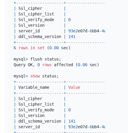
+
--------------------+----------------------------
|
 Ssl_cipher         
|
|
 Ssl_cipher_list    
|
|
 Ssl_verify_mode    
|
0
|
 Ssl_version        
|
|
 server_id          
|
93e2
e07d
-6
bb4
-4
a1b
-90
b7
-
e03
|
 ddl_schema_version 
|
141
+
--------------------+----------------------------
6
rows
in
set
 (
0.00
 sec)

mysql
>
 flush status;

Query OK, 
0
rows
 affected (
0.00
 sec)

mysql
>
show
+
--------------------+----------------------------
|
 Variable_name      
|
Value
+
--------------------+----------------------------
|
 Ssl_cipher         
|
|
 Ssl_cipher_list    
|
|
 Ssl_verify_mode    
|
0
|
 Ssl_version        
|
|
 ddl_schema_version 
|
141
|
 server_id          
|
93e2
e07d
-6
bb4
-4
a1b
-90
b7
-
e03
+
--------------------+----------------------------