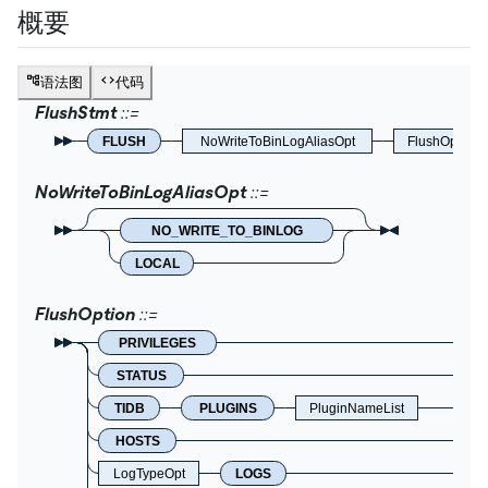
概要
语法图
代码
FlushStmt
FLUSH
NoWriteToBinLogAliasOpt
FlushOption
NoWriteToBinLogAliasOpt
NO_WRITE_TO_BINLOG
LOCAL
FlushOption
PRIVILEGES
STATUS
TIDB
PLUGINS
PluginNameList
HOSTS
LogTypeOpt
LOGS