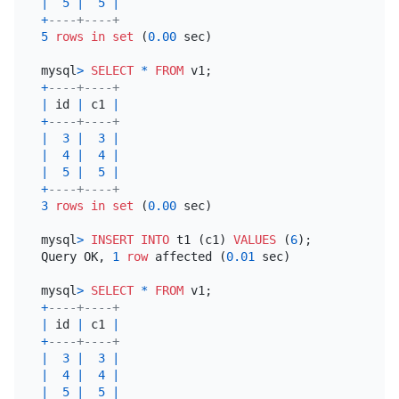
|
5
|
5
|
+
----+----+
5
rows
in
set
 (
0.00
 sec)

mysql
>
SELECT
*
FROM
+
----+----+
|
 id 
|
 c1 
|
+
----+----+
|
3
|
3
|
|
4
|
4
|
|
5
|
5
|
+
----+----+
3
rows
in
set
 (
0.00
 sec)

mysql
>
INSERT INTO
 t1 (c1) 
VALUES
 (
6
);

Query OK, 
1
row
 affected (
0.01
 sec)

mysql
>
SELECT
*
FROM
+
----+----+
|
 id 
|
 c1 
|
+
----+----+
|
3
|
3
|
|
4
|
4
|
|
5
|
5
|