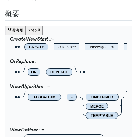
概要
语法图
代码
CreateViewStmt
CREATE
OrReplace
ViewAlgorithm
View
OrReplace
OR
REPLACE
ViewAlgorithm
ALGORITHM
=
UNDEFINED
MERGE
TEMPTABLE
ViewDefiner