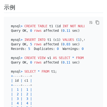
示例
mysql
>
CREATE TABLE
 t1 (id 
INT
NOT NULL
PRIMARY KE
Query OK, 
0
rows
 affected (
0.11
 sec)

mysql
>
INSERT INTO
 t1 (c1) 
VALUES
 (
1
),(
2
),(
3
),(
4
),
Query OK, 
5
rows
 affected (
0.03
 sec)

Records: 
5
  Duplicates: 
0
  Warnings: 
0
mysql
>
CREATE
VIEW
 v1 
AS
SELECT
*
FROM
 t1 
WHERE
 c1
Query OK, 
0
rows
 affected (
0.11
 sec)

mysql
>
SELECT
*
FROM
+
----+----+
|
 id 
|
 c1 
|
+
----+----+
|
1
|
1
|
|
2
|
2
|
|
3
|
3
|
|
4
|
4
|