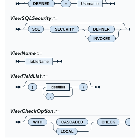
DEFINER
=
Username
ViewSQLSecurity
SQL
SECURITY
DEFINER
INVOKER
ViewName
TableName
ViewFieldList
(
Identifier
)
,
ViewCheckOption
WITH
CASCADED
CHECK
OPTI
LOCAL