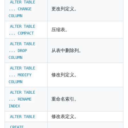
ALTER TABLE 
更改列定义。
... CHANGE 
COLUMN
ALTER TABLE 
压缩表。
... COMPACT
ALTER TABLE 
从表中删除列。
... DROP 
COLUMN
ALTER TABLE 
修改列定义。
... MODIFY 
COLUMN
ALTER TABLE 
重命名索引。
... RENAME 
INDEX
修改表定义。
ALTER TABLE
CREATE 