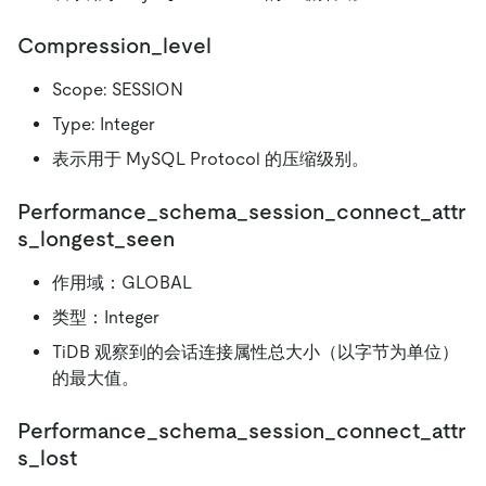
Compression_level
Scope: SESSION
Type: Integer
表示用于 MySQL Protocol 的压缩级别。
Performance_schema_session_connect_attr
s_longest_seen
作用域：GLOBAL
类型：Integer
TiDB 观察到的会话连接属性总大小（以字节为单位）
的最大值。
Performance_schema_session_connect_attr
s_lost