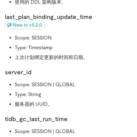
使用的 DDL 架构版本。
last_plan_binding_update_time
New in v5.2.0
Scope: SESSION
Type: Timestamp
上次计划绑定更新的时间和日期。
server_id
Scope: SESSION | GLOBAL
Type: String
服务器的 UUID。
tidb_gc_last_run_time
Scope: SESSION | GLOBAL