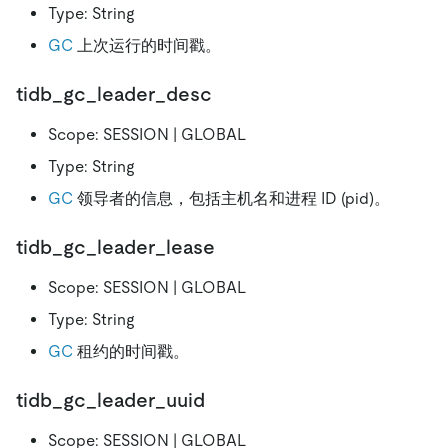
Type: String
GC
上次运行的时间戳。
tidb_gc_leader_desc
Scope: SESSION | GLOBAL
Type: String
GC
领导者的信息，包括主机名和进程 ID (pid)。
tidb_gc_leader_lease
Scope: SESSION | GLOBAL
Type: String
GC
租约的时间戳。
tidb_gc_leader_uuid
Scope: SESSION | GLOBAL