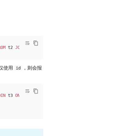
ROM
 t2 
JOIN
 t3 
ON
 t2.k 
=
仅使用
，则会报
id
OIN
 t3 
ON
 t2.k 
=
 t3.k;
