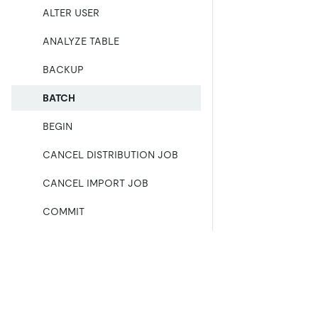
ALTER USER
ANALYZE TABLE
BACKUP
BATCH
BEGIN
CANCEL DISTRIBUTION JOB
CANCEL IMPORT JOB
COMMIT
CREATE [GLOBAL|SESSION]
BINDING
CREATE DATABASE
产品
生态
资
CREATE INDEX
产品概览
集成