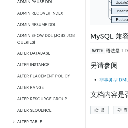
ADMIN PAUSE DDL
Update
InsertI
ADMIN RECOVER INDEX
Replac
ADMIN RESUME DDL
MySQL 兼
ADMIN SHOW DDL [JOBS|JOB
QUERIES]
语法是 Ti
BATCH
ALTER DATABASE
另请参阅
ALTER INSTANCE
ALTER PLACEMENT POLICY
非事务型 DM
ALTER RANGE
文档内容是
ALTER RESOURCE GROUP
是
否
ALTER SEQUENCE
ALTER TABLE