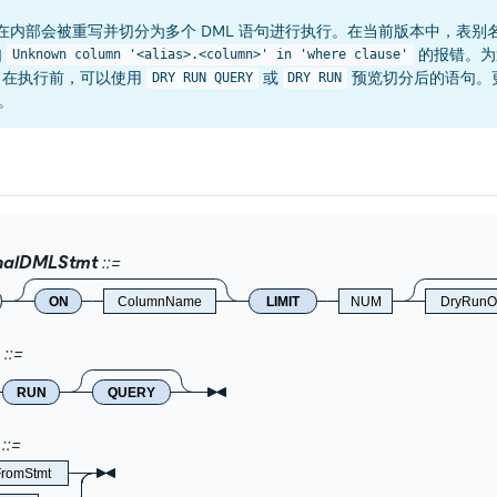
在内部会被重写并切分为多个 DML 语句进行执行。在当前版本中，表别
如
的报错。为
Unknown column '<alias>.<column>' in 'where clause'
。在执行前，可以使用
或
预览切分后的语句。
DRY RUN QUERY
DRY RUN
。
nalDMLStmt
ON
ColumnName
LIMIT
NUM
DryRunO
RUN
QUERY
FromStmt