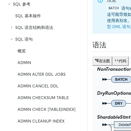
SQL 参考
语句
BATCH
这可能导致
SQL 基本操作
使用表别名
型 DML 语句
SQL 语言结构和语法
SQL 语句
语法
概览
语法图
代码
ADMIN
NonTransactio
ADMIN ALTER DDL JOBS
BATCH
ADMIN CANCEL DDL
DryRunOptions
ADMIN CHECKSUM TABLE
DRY
ADMIN CHECK [TABLE|INDEX]
ShardableStmt
ADMIN CLEANUP INDEX
Delete