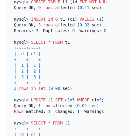
mysql
>
CREATE TABLE
 t1 (id 
INT
NOT NULL
PRIMARY KE
Query OK, 
0
rows
 affected (
0.11
 sec)

mysql
>
INSERT INTO
 t1 (c1) 
VALUES
 (
1
), (
2
), (
3
);

Query OK, 
3
rows
 affected (
0.02
 sec)

Records: 
3
  Duplicates: 
0
  Warnings: 
0
mysql
>
SELECT
*
FROM
+
----+----+
|
 id 
|
 c1 
|
+
----+----+
|
1
|
1
|
|
2
|
2
|
|
3
|
3
|
+
----+----+
3
rows
in
set
 (
0.00
 sec)

mysql
>
UPDATE
 t1 
SET
 c1
=
5
WHERE
 c1
=
3
;

Query OK, 
1
row
 affected (
0.01
Rows
 matched: 
1
  Changed: 
1
  Warnings: 
0
mysql
>
SELECT
*
FROM
+
----+----+
|
 id 
|
 c1 
|