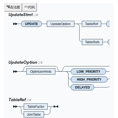
语法图
代码
UpdateStmt
UPDATE
UpdateOption
TableRef
SET
TableRefs
SET
UpdateOption
OptimizerHints
LOW_PRIORITY
HIGH_PRIORITY
DELAYED
TableRef
TableFactor
JoinTable