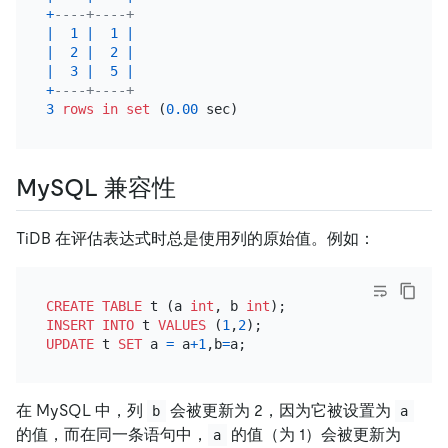
+
----+----+
|
1
|
1
|
|
2
|
2
|
|
3
|
5
|
+
----+----+
3
rows
in
set
 (
0.00
MySQL 兼容性
TiDB 在评估表达式时总是使用列的原始值。例如：
CREATE TABLE
 t (a 
int
, b 
int
INSERT INTO
 t 
VALUES
 (
1
,
2
UPDATE
 t 
SET
 a 
=
 a
+
1
,b
=
在 MySQL 中，列
会被更新为 2，因为它被设置为
b
a
的值，而在同一条语句中，
的值（为 1）会被更新为
a