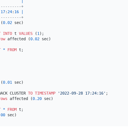
          
|
----------+
17
:
24
:
16
|
----------+
 (
0.02
 sec)

T INTO
 t 
VALUES
 (
1
);

row
 affected (
0.02
 sec)

T
*
FROM
 (
0.01
 sec)

BACK CLUSTER 
TO
TIMESTAMP
'2022-09-28 17:24:16'
;

rows
 affected (
0.20
 sec)

T
*
FROM
.00