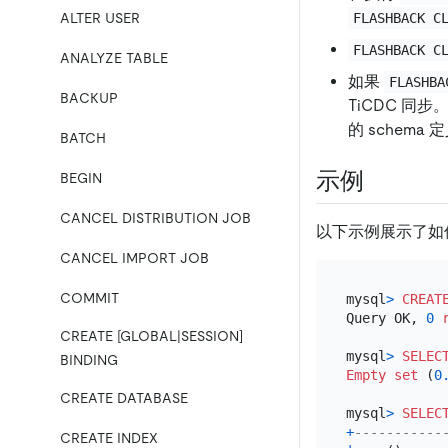
ALTER USER
FLASHBACK C
FLASHBACK C
ANALYZE TABLE
如果
FLASHBA
BACKUP
TiCDC 
的 schema
BATCH
示例
BEGIN
CANCEL DISTRIBUTION JOB
以下示例展示了如何
CANCEL IMPORT JOB
COMMIT
mysql
>
CREAT
Query OK, 
0
CREATE [GLOBAL|SESSION]
mysql
>
SELEC
BINDING
Empty
set
 (
0
CREATE DATABASE
mysql
>
SELEC
+
-----------
CREATE INDEX