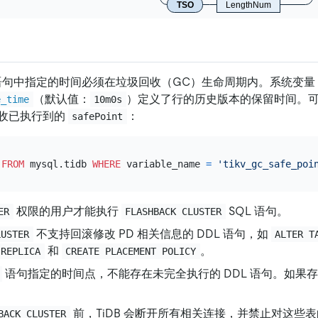
TSO
LengthNum
句中指定的时间必须在垃圾回收（GC）生命周期内。系统变量
（默认值：
）定义了行的历史版本的保留时间。
e_time
10m0s
收已执行到的
：
safePoint
FROM
 mysql.tidb 
WHERE
 variable_name 
=
'tikv_gc_safe_poi
权限的用户才能执行
SQL 语句。
ER
FLASHBACK CLUSTER
不支持回滚修改 PD 相关信息的 DDL 语句，如
LUSTER
ALTER T
和
。
 REPLICA
CREATE PLACEMENT POLICY
语句指定的时间点，不能存在未完全执行的 DDL 语句。如果存在
前，TiDB 会断开所有相关连接，并禁止对这些
BACK CLUSTER