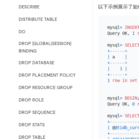
以下示例展示了如何将
DESCRIBE
DISTRIBUTE TABLE
mysql
>
INSER
DO
Query OK, 
1
DROP [GLOBAL|SESSION]
mysql
>
SELEC
BINDING
+
------+
|
 a    
|
DROP DATABASE
+
------+
|
1
|
+
------+
DROP PLACEMENT POLICY
1
row
in
set
DROP RESOURCE GROUP
mysql
>
BEGIN
;
DROP ROLE
Query OK, 
0
DROP SEQUENCE
mysql
>
SELEC
+
-----------
DROP STATS
|
 @
@tidb_cur
+
-----------
DROP TABLE