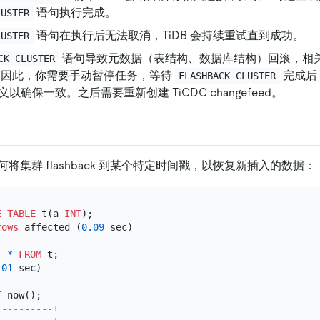
语句执行完成。
LUSTER
语句在执行后无法取消，TiDB 会持续重试直到成功。
LUSTER
语句导致元数据（表结构、数据库结构）回滚，相
CK CLUSTER
同步。因此，你需要手动暂停任务，等待
完成后
FLASHBACK CLUSTER
 定义以确保一致。之后需要重新创建 TiCDC changefeed。
将集群 flashback 到某个特定时间戳，以恢复新插入的数据：
E TABLE
 t(a 
INT
);

rows
 affected (
0.09
 sec)

T
*
FROM
.01
 sec)

T
----------+