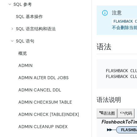
SQL 参考
注意
SQL 基本操作
FLASHBACK C
不会删除当
SQL 语言结构和语法
SQL 语句
语法
概览
ADMIN
FLASHBACK CL
FLASHBACK CL
ADMIN ALTER DDL JOBS
ADMIN CANCEL DDL
语法说明
ADMIN CHECKSUM TABLE
语法图
代码
ADMIN CHECK [TABLE|INDEX]
FlashbackToT
ADMIN CLEANUP INDEX
FLASHB