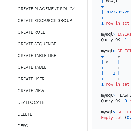
|
 now()     
+
-----------
CREATE PLACEMENT POLICY
|
2022
-09
-28
+
-----------
CREATE RESOURCE GROUP
1
row
in
set
CREATE ROLE
mysql
>
INSER
Query OK, 
1
CREATE SEQUENCE
mysql
>
SELEC
CREATE TABLE LIKE
+
------+
|
 a    
|
CREATE TABLE
+
------+
|
1
|
+
------+
CREATE USER
1
row
in
set
CREATE VIEW
mysql
>
 FLASH
Query OK, 
0
DEALLOCATE
mysql
>
SELEC
DELETE
Empty
set
 (
0
DESC