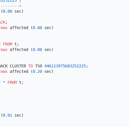
83252225
|
---------+
 (
0.00
 sec)

ACK
;

rows
 affected (
0.00
 sec)

E
FROM
 t;

rows
 affected (
0.00
 sec)

BACK CLUSTER 
TO
 TSO 
446113975683252225
;

rows
 affected (
0.20
 sec)

T
*
FROM
 (
0.01