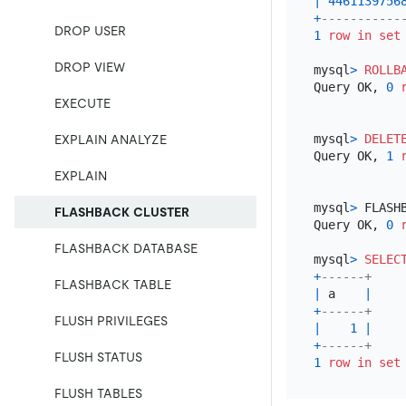
|
4461139756
+
-----------
DROP USER
1
row
in
set
DROP VIEW
mysql
>
ROLLB
Query OK, 
0
EXECUTE
mysql
>
DELET
EXPLAIN ANALYZE
Query OK, 
1
EXPLAIN
mysql
>
 FLASH
FLASHBACK CLUSTER
Query OK, 
0
FLASHBACK DATABASE
mysql
>
SELEC
+
------+
FLASHBACK TABLE
|
 a    
|
+
------+
FLUSH PRIVILEGES
|
1
|
+
------+
FLUSH STATUS
1
row
in
set
FLUSH TABLES