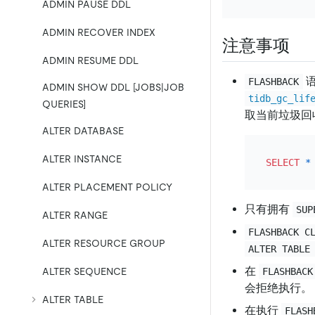
ADMIN PAUSE DDL
ADMIN RECOVER INDEX
注意事项
ADMIN RESUME DDL
语
FLASHBACK
ADMIN SHOW DDL [JOBS|JOB
tidb_gc_lif
QUERIES]
取当前垃圾回
ALTER DATABASE
ALTER INSTANCE
SELECT
*
ALTER PLACEMENT POLICY
只有拥有
SUP
ALTER RANGE
FLASHBACK C
ALTER RESOURCE GROUP
ALTER TABLE
在
ALTER SEQUENCE
FLASHBACK
会拒绝执行。
ALTER TABLE
在执行
FLASH