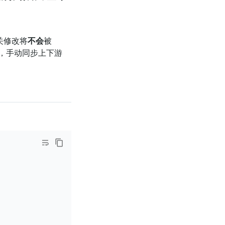
关修改将
不会
被
，手动同步上下游