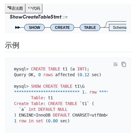
语法图
代码
ShowCreateTableStmt
SHOW
CREATE
TABLE
SchemaNam
示例
mysql
>
CREATE TABLE
 t1 (a 
INT
);

Query OK, 
0
rows
 affected (
0.12
 sec)

mysql
>
SHOW
CREATE TABLE
*
*
*
*
*
*
*
*
*
*
*
*
*
*
*
*
*
*
*
*
*
*
*
*
*
*
*
1.
row
*
*
*
*
*
*
*
*
*
*
*
*
*
*
*
Table
Create Table
: 
CREATE TABLE
 `t1` (

  `a` 
int
DEFAULT
NULL
) ENGINE
=
InnoDB 
DEFAULT
 CHARSET
=
utf8mb4 
COLLATE
=
1
row
in
set
 (
0.00