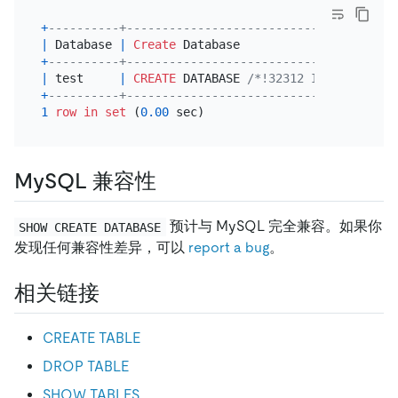
+
----------+--------------------------------------
|
 Database 
|
Create
 Database                      
+
----------+--------------------------------------
|
 test     
|
CREATE
 DATABASE 
/*!32312 IF NOT EXIST
+
----------+--------------------------------------
1
row
in
set
 (
0.00
MySQL 兼容性
预计与 MySQL 完全兼容。如果你
SHOW CREATE DATABASE
发现任何兼容性差异，可以
report a bug
。
相关链接
CREATE TABLE
DROP TABLE
SHOW TABLES