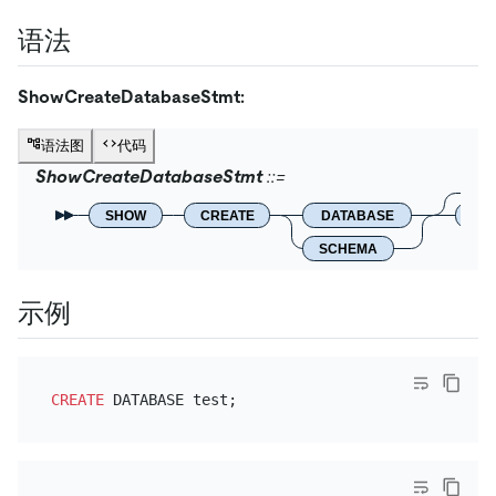
语法
ShowCreateDatabaseStmt:
语法图
代码
ShowCreateDatabaseStmt
SHOW
CREATE
DATABASE
IF
SCHEMA
示例
CREATE