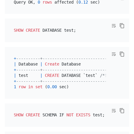
Query OK, 
0
rows
 affected (
0.12
SHOW
CREATE
+
----------+--------------------------------------
|
 Database 
|
Create
 Database                      
+
----------+--------------------------------------
|
 test     
|
CREATE
 DATABASE `test` 
/*!40100 DEFAU
+
----------+--------------------------------------
1
row
in
set
 (
0.00
SHOW
CREATE
 SCHEMA IF 
NOT
EXISTS