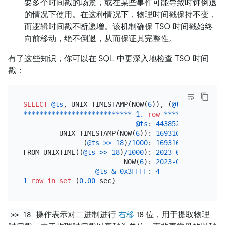
要多个时间戳的场景，或在某些事件可能导致时钟倒退
的情况下使用。在这种情况下，物理时间戳保持不变，
而逻辑时间戳不断递增。该机制确保 TSO 时间戳始终
向前移动，绝不倒退，从而保证其完整性。
有了这些知识，你可以在 SQL 中更深入地检查 TSO 时间
戳：
SELECT
@ts
, UNIX_TIMESTAMP(NOW(
6
)), (
@ts
>>
18
)
/
10
*
*
*
*
*
*
*
*
*
*
*
*
*
*
*
*
*
*
*
*
*
*
*
*
*
*
*
1.
row
*
*
*
*
*
*
*
*
*
*
*
*
*
*
*
@ts
: 
44385205529791693
         UNIX_TIMESTAMP(NOW(
6
)): 
1693161835.502954
               (
@ts
>>
18
)
/
1000
: 
1693161221.6870
FROM_UNIXTIME((
@ts
>>
18
)
/
1000
): 
2023
-08
-27
20
:
33
:
                         NOW(
6
): 
2023
-08
-27
20
:
43
:
@ts
&
0x3FFFF
: 
4
1
row
in
set
 (
0.00
操作表示对二进制进行
右移
18 位，用于提取物理
>> 18