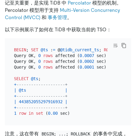
记至关重要，是实现 TiDB 中
Percolator
模型的机制。
Percolator 模型用于支持
Multi-Version Concurrency
Control (MVCC)
和
事务管理
。
以下示例展示了如何在 TiDB 中获取当前的 TSO：
BEGIN
; 
SET
@ts
 :
=
 @
@tidb_current_ts
; 
ROLLBACK
;

Query OK, 
0
rows
 affected (
0.0007
 sec)

Query OK, 
0
rows
 affected (
0.0002
 sec)

Query OK, 
0
rows
 affected (
0.0001
 sec)

SELECT
@ts
+
--------------------+
|
@ts
|
+
--------------------+
|
443852055297916932
|
+
--------------------+
1
row
in
set
 (
0.00
注意，这在带有
的事务中完成，
BEGIN; ...; ROLLBACK