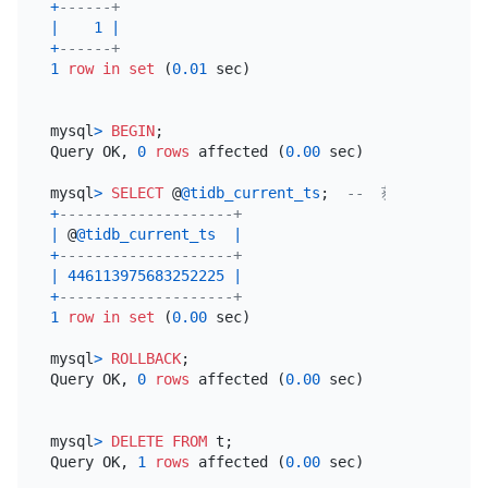
+
------+
|
1
|
+
------+
1
row
in
set
 (
0.01
 sec)

mysql
>
BEGIN
;

Query OK, 
0
rows
 affected (
0.00
 sec)

mysql
>
SELECT
 @
@tidb_current_ts
;  
--  获取当前 TSO
+
--------------------+
|
 @
@tidb_current_ts
|
+
--------------------+
|
446113975683252225
|
+
--------------------+
1
row
in
set
 (
0.00
 sec)

mysql
>
ROLLBACK
;

Query OK, 
0
rows
 affected (
0.00
 sec)

mysql
>
DELETE
FROM
 t;

Query OK, 
1
rows
 affected (
0.00
 sec)
