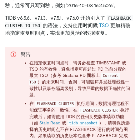
秒，通常可只写到秒，例如 '2016-10-08 16:45:26'。
TiDB v6.5.6、v7.1.3、v7.5.1、v7.6.0 开始引入了
FLASHBACK 
的语法，支持使用时间戳
TSO
更加精确
CLUSTER TO TSO
地指定恢复时间点，实现更加灵活的数据恢复。
警告
在指定恢复时间点时，请务必检查 TIMESTAMP 或
TSO 的有效性，避免指定可能超过 PD 当前分配的
最大 TSO（参考 Grafana PD 面板上
Current 
）的未来时间。否则，可能破坏并发处理线性一
TSO
致性以及事务隔离级别，导致严重的数据正确性的问
题。
在
执行期间，数据清理过程不
FLASHBACK CLUSTER
能保证事务的一致性。在
执行
FLASHBACK CLUSTER
完成后，如需使用 TiDB 的任何历史版本读取功能
（如
Stale Read
或
），请确保所选
tidb_snapshot
择的历史时间点不在 FLASHBACK 运行的时间范围
内。如果读取的历史版本包含未 FLASHBACK 完成