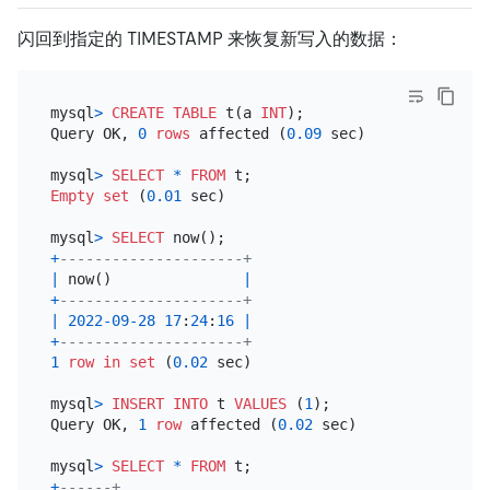
闪回到指定的 TIMESTAMP 来恢复新写入的数据：
mysql
>
CREATE TABLE
 t(a 
INT
);

Query OK, 
0
rows
 affected (
0.09
 sec)

mysql
>
SELECT
*
FROM
Empty
set
 (
0.01
 sec)

mysql
>
SELECT
+
---------------------+
|
 now()               
|
+
---------------------+
|
2022
-09
-28
17
:
24
:
16
|
+
---------------------+
1
row
in
set
 (
0.02
 sec)

mysql
>
INSERT INTO
 t 
VALUES
 (
1
);

Query OK, 
1
row
 affected (
0.02
 sec)

mysql
>
SELECT
*
FROM
+
------+