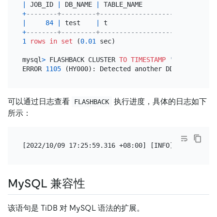
|
 JOB_ID 
|
 DB_NAME 
|
 TABLE_NAME            
|
 JOB_T
+
--------+---------+-----------------------+------
|
84
|
 test    
|
 t                     
|
add
 i
+
--------+---------+-----------------------+------
1
rows
in
set
 (
0.01
 sec)

mysql
>
 FLASHBACK CLUSTER 
TO
TIMESTAMP
'2023-01-29 
ERROR 
1105
 (HY000): Detected another DDL job 
at
20
可以通过日志查看
执行进度，具体的日志如下
FLASHBACK
所示：
MySQL 兼容性
该语句是 TiDB 对 MySQL 语法的扩展。