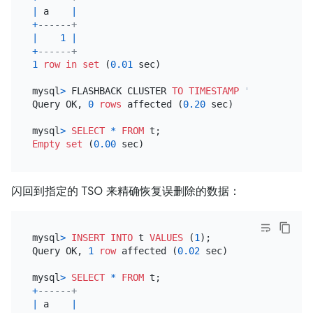
|
 a    
|
+
------+
|
1
|
+
------+
1
row
in
set
 (
0.01
 sec)

mysql
>
 FLASHBACK CLUSTER 
TO
TIMESTAMP
'2022-09-28 
Query OK, 
0
rows
 affected (
0.20
 sec)

mysql
>
SELECT
*
FROM
Empty
set
 (
0.00
闪回到指定的 TSO 来精确恢复误删除的数据：
mysql
>
INSERT INTO
 t 
VALUES
 (
1
);

Query OK, 
1
row
 affected (
0.02
 sec)

mysql
>
SELECT
*
FROM
+
------+
|
 a    
|