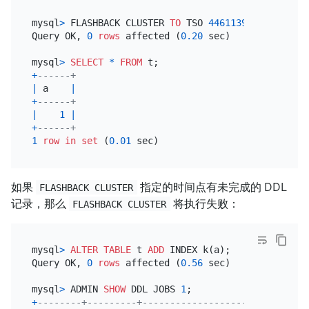
mysql
>
 FLASHBACK CLUSTER 
TO
 TSO 
446113975683252225
Query OK, 
0
rows
 affected (
0.20
 sec)

mysql
>
SELECT
*
FROM
+
------+
|
 a    
|
+
------+
|
1
|
+
------+
1
row
in
set
 (
0.01
如果
指定的时间点有未完成的 DDL
FLASHBACK CLUSTER
记录，那么
将执行失败：
FLASHBACK CLUSTER
mysql
>
ALTER TABLE
 t 
ADD
 INDEX k(a);

Query OK, 
0
rows
 affected (
0.56
 sec)

mysql
>
 ADMIN 
SHOW
 DDL JOBS 
1
+
--------+---------+-----------------------+------