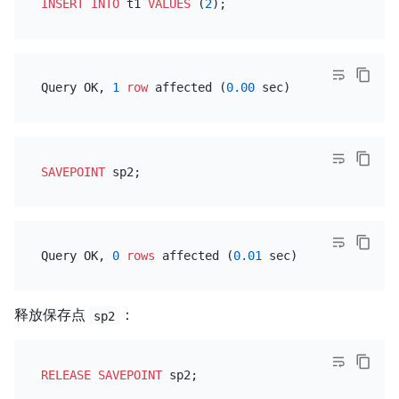
INSERT INTO
 t1 
VALUES
 (
2
Query OK, 
1
row
 affected (
0.00
SAVEPOINT
Query OK, 
0
rows
 affected (
0.01
释放保存点
：
sp2
RELEASE
SAVEPOINT