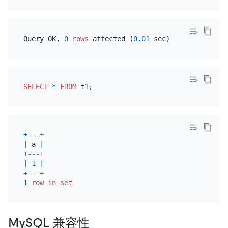
Query OK, 
0
rows
 affected (
0.01
SELECT
*
FROM
+
---+
|
 a 
|
+
---+
|
1
|
+
---+
1
row
in
set
MySQL 兼容性