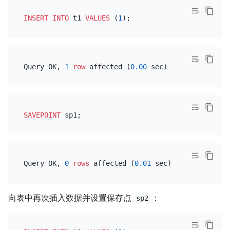
INSERT INTO
 t1 
VALUES
 (
1
Query OK, 
1
row
 affected (
0.00
SAVEPOINT
Query OK, 
0
rows
 affected (
0.01
向表中再次插入数据并设置保存点
：
sp2