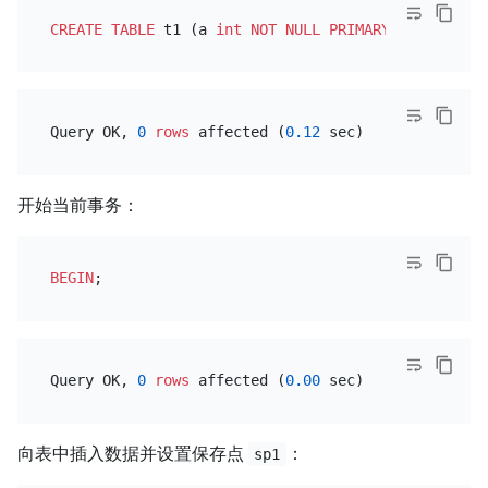
CREATE TABLE
 t1 (a 
int
NOT NULL
PRIMARY KEY
Query OK, 
0
rows
 affected (
0.12
开始当前事务：
BEGIN
Query OK, 
0
rows
 affected (
0.00
向表中插入数据并设置保存点
：
sp1