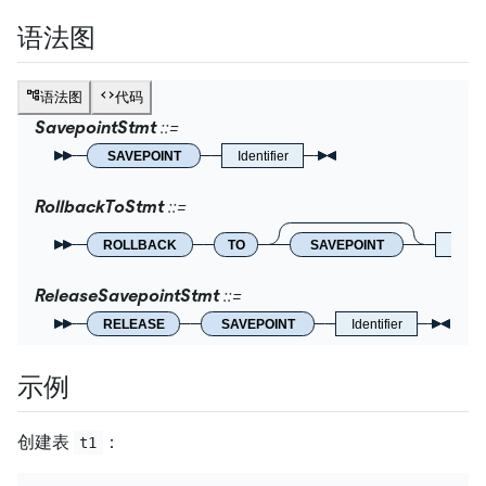
语法图
语法图
代码
SavepointStmt
SAVEPOINT
Identifier
RollbackToStmt
ROLLBACK
TO
SAVEPOINT
Identi
ReleaseSavepointStmt
RELEASE
SAVEPOINT
Identifier
示例
创建表
：
t1