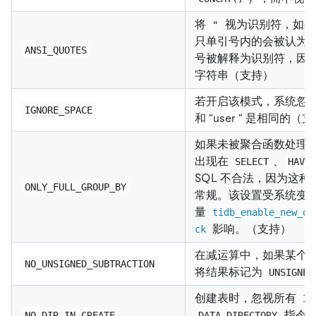
将
视为识别符，如
"
只单引号内的会被认为是 Str
ANSI_QUOTES
号被解释为识别符，因
字符串（支持）
若开启该模式，系统忽略空
IGNORE_SPACE
和 “user “ 是相同的（
如果未被聚合函数处理
出现在
、
SELECT
HAVI
SQL 不合法，因为这
ONLY_FULL_GROUP_BY
常规。该设置受系统变
量
tidb_enable_new_on
影响。（支持）
ck
在减运算中，如果某个
NO_UNSIGNED_SUBTRACTION
将结果标记为
UNSIGNED
创建表时，忽视所有
IN
指令，
NO_DIR_IN_CREATE
DATA DIRECTORY