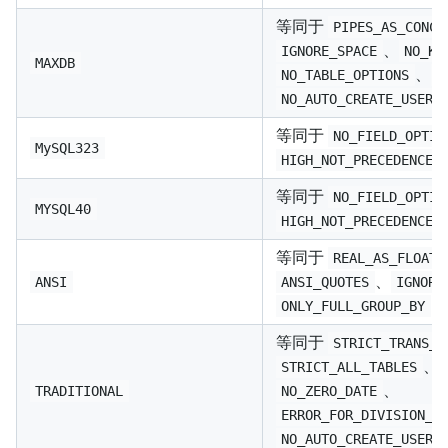
等同于
PIPES_AS_CONCA
、
IGNORE_SPACE
NO_KE
MAXDB
、
NO_TABLE_OPTIONS
N
NO_AUTO_CREATE_USER
等同于
NO_FIELD_OPTIO
MySQL323
HIGH_NOT_PRECEDENCE
等同于
NO_FIELD_OPTIO
MYSQL40
HIGH_NOT_PRECEDENCE
等同于
REAL_AS_FLOAT
、
ANSI
ANSI_QUOTES
IGNORE
（
ONLY_FULL_GROUP_BY
等同于
STRICT_TRANS_T
、
STRICT_ALL_TABLES
、
TRADITIONAL
NO_ZERO_DATE
ERROR_FOR_DIVISION_B
NO_AUTO_CREATE_USER