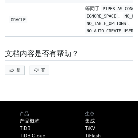
等同于
PIPES_AS_CONCA
、
IGNORE_SPACE
NO_KE
ORACLE
、
NO_TABLE_OPTIONS
N
NO_AUTO_CREATE_USER
文档内容是否有帮助？
是
否
产品
生态
产品概览
集成
TiDB
TiKV
TiDB Cloud
TiFlash