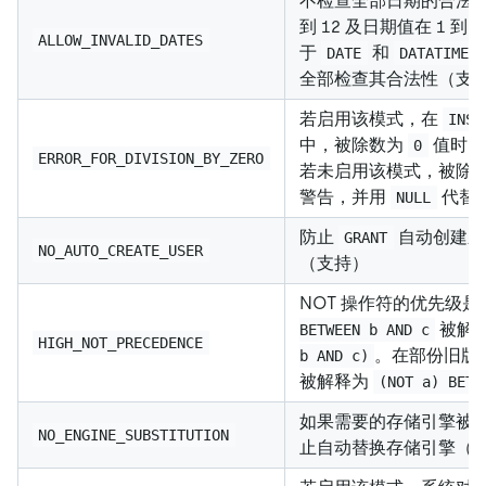
不检查全部日期的合法性
到 12 及日期值在 1 到
ALLOW_INVALID_DATES
于
和
DATE
DATATIME
全部检查其合法性（支
若启用该模式，在
INSE
中，被除数为
值时，
0
ERROR_FOR_DIVISION_BY_ZERO
若未启用该模式，被除数
警告，并用
代替
NULL
防止
自动创建新
GRANT
NO_AUTO_CREATE_USER
（支持）
NOT 操作符的优先级
被解
BETWEEN b AND c
HIGH_NOT_PRECEDENCE
。在部份旧版本
b AND c)
被解释为
(NOT a) BETW
如果需要的存储引擎被
NO_ENGINE_SUBSTITUTION
止自动替换存储引擎（