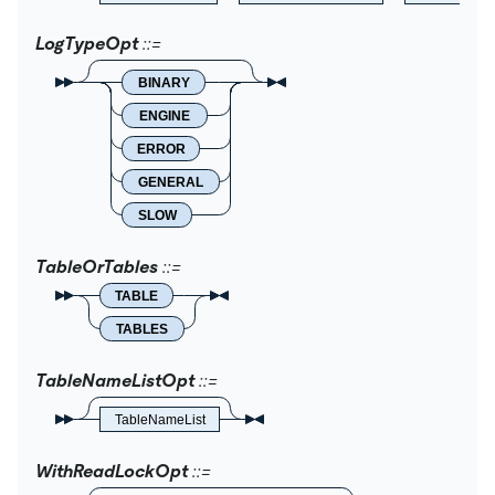
LogTypeOpt
BINARY
ENGINE
ERROR
GENERAL
SLOW
TableOrTables
TABLE
TABLES
TableNameListOpt
TableNameList
WithReadLockOpt