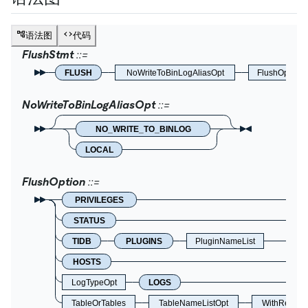
语法图
代码
FlushStmt
FLUSH
NoWriteToBinLogAliasOpt
FlushOption
NoWriteToBinLogAliasOpt
NO_WRITE_TO_BINLOG
LOCAL
FlushOption
PRIVILEGES
STATUS
TIDB
PLUGINS
PluginNameList
HOSTS
LogTypeOpt
LOGS
TableOrTables
TableNameListOpt
WithReadLo