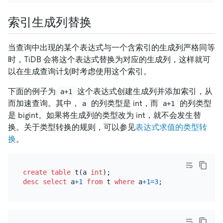
索引生成列替换
当查询中出现的某个表达式与一个含索引的生成列严格同等
时，TiDB 会将这个表达式替换为对应的生成列，这样就可
以在生成查询计划时考虑使用这个索引。
下面的例子为
这个表达式创建生成列并添加索引，从
a+1
而加速查询。其中，
的列类型是 int，而
的列类型
a
a+1
是 bigint。如果将生成列的类型改为 int，就不会发生替
换。关于类型转换的规则，可以参见
表达式求值的类型转
换
。
create table
 t(a 
int
desc
select
 a
+
1
from
 t 
where
 a
+
1
=
3