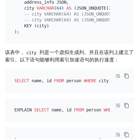
    address_info JSON,

    city 
VARCHAR
(
64
) 
AS
 (JSON_UNQUOTE(JSON_EXTRACT
-- city VARCHAR(64) AS (JSON_UNQUOTE(JSON_EX
-- city VARCHAR(64) AS (JSON_UNQUOTE(JSON_EX
    KEY (city)

该表中，
列是一个虚拟生成列。并且在该列上建立了
city
索引。以下语句能够利用索引加速语句的执行速度：
SELECT
 name, id 
FROM
 person 
WHERE
 city 
=
'Beijing'
EXPLAIN 
SELECT
 name, id 
FROM
 person 
WHERE
 city 
=
'