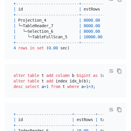
+
---------------------------+----------+----------
|
 id                        
|
 estRows  
|
 task     
+
---------------------------+----------+----------
|
 Projection_4              
|
8000.00
|
 root     
|
 └─TableReader_7           
|
8000.00
|
 root     
|
   └─Selection_6           
|
8000.00
|
 cop[tikv]
|
     └─TableFullScan_5     
|
10000.00
|
 cop[tikv]
+
---------------------------+----------+----------
4
rows
in
set
 (
0.00
alter table
 t 
add
column
 b 
bigint
as
 (a
+
1
alter table
 t 
add
desc
select
 a
+
1
from
 t 
where
 a
+
1
=
3
+
------------------------+---------+-----------+--
|
 id                     
|
 estRows 
|
 task      
|
 a
+
------------------------+---------+-----------+--
|
 IndexReader_6          
|
10.00
|
 root      
|