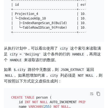
+---------------------------------+---------+-----
| id                              | estRows | task
+---------------------------------+---------+-----
| Projection_4                    | 10.00   | root
| └─IndexLookUp_10                | 10.00   | root
|   ├─IndexRangeScan_8(Build)     | 10.00   | cop[
|   └─TableRowIDScan_9(Probe)     | 10.00   | cop[
从执行计划中，可以看出使用了
这个索引来读取满
city
足
这个条件的行的
，再用这
city = 'Beijing'
HANDLE
个
来读取该行的数据。
HANDLE
如果
路径中无数据，则
返回
$.city
JSON_EXTRACT
。如果想增加约束，
列必须是
，则
NULL
city
NOT NULL
可按照以下方式定义虚拟生成列：
CREATE TABLE
 person (

    id 
INT
NOT NULL
 AUTO_INCREMENT 
PRIMARY KEY
,

    name 
VARCHAR
(
255
) 
NOT NULL
,
