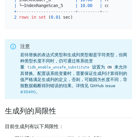
|
 └─IndexRangeScan_5     
|
10.00
|
 cop[tikv] 
|
t
+
------------------------+---------+-----------+--
2
rows
in
set
 (
0.01
注意
若待替换的表达式类型和生成列类型都是字符类型，但两
种类型长度不同时，仍可通过将系统变
量
设置为
来允许
tidb_enable_unsafe_substitute
ON
其替换。配置该系统变量时，需要保证生成列计算得到的
值严格满足生成列的定义，否则，可能因为长度不同，导
致数据截断得到错误的结果。详情见 GitHub issue
#35490
。
生成列的局限性
目前生成列有以下局限性：