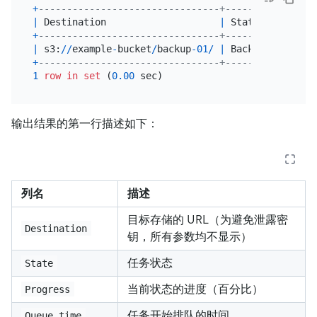
+
--------------------------------+---------+------
|
 Destination                    
|
 State   
|
 Progr
+
--------------------------------+---------+------
|
 s3:
/
/
example
-
bucket
/
backup
-01
/
|
 Backup  
|
98.38
+
--------------------------------+---------+------
1
row
in
set
 (
0.00
输出结果的第一行描述如下：
列名
描述
目标存储的 URL（为避免泄露密
Destination
钥，所有参数均不显示）
任务状态
State
当前状态的进度（百分比）
Progress
任务开始排队的时间
Queue_time