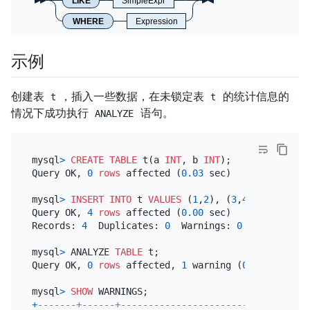
LIKE
SimpleExpr
WHERE
Expression
示例
创建表
，插入一些数据，在未锁定表
的统计信息的
t
t
情况下成功执行
语句。
ANALYZE
mysql
>
CREATE TABLE
 t(a 
INT
, b 
INT
);

Query OK, 
0
rows
 affected (
0.03
 sec)

mysql
>
INSERT INTO
 t 
VALUES
 (
1
,
2
), (
3
,
4
), (
5
,
6
), (
Query OK, 
4
rows
 affected (
0.00
 sec)

Records: 
4
  Duplicates: 
0
  Warnings: 
0
mysql
>
 ANALYZE 
TABLE
 t;

Query OK, 
0
rows
 affected, 
1
 warning (
0.02
 sec)

mysql
>
SHOW
+
-------+------+----------------------------------