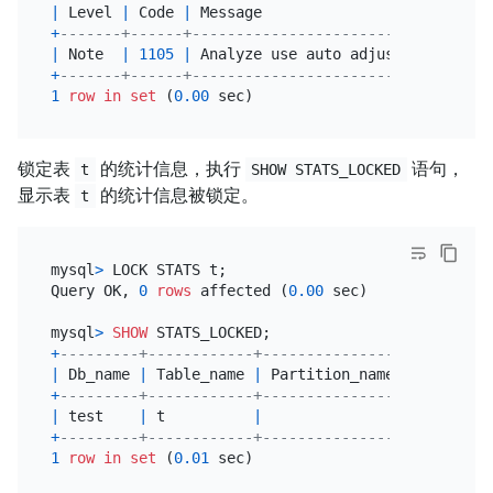
|
 Level 
|
 Code 
|
 Message                          
+
-------+------+----------------------------------
|
 Note  
|
1105
|
 Analyze use auto adjusted sample 
+
-------+------+----------------------------------
1
row
in
set
 (
0.00
锁定表
的统计信息，执行
语句，
t
SHOW STATS_LOCKED
显示表
的统计信息被锁定。
t
mysql
>
 LOCK STATS t;

Query OK, 
0
rows
 affected (
0.00
 sec)

mysql
>
SHOW
+
---------+------------+----------------+--------+
|
 Db_name 
|
 Table_name 
|
 Partition_name 
|
 Status 
|
+
---------+------------+----------------+--------+
|
 test    
|
 t          
|
|
 locked 
|
+
---------+------------+----------------+--------+
1
row
in
set
 (
0.01