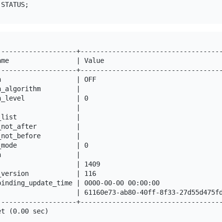
--------------------+------------------------------------
ame                 | Value                              
--------------------+------------------------------------
n                   | OFF                                
n_algorithm         |                                    
n_level             | 0                                  
                    |                                    
_list               |                                    
_not_after          |                                    
_not_before         |                                    
_mode               | 0                                  
n                   |                                    
                    | 1409                               
_version            | 116                                
binding_update_time | 0000-00-00 00:00:00                
                    | 61160e73-ab80-40ff-8f33-27d55d475fd
--------------------+------------------------------------