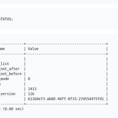
-----------+--------------------------------------+

me         | Value                                |

-----------+--------------------------------------+

           |                                      |

list       |                                      |

not_after  |                                      |

not_before |                                      |

mode       | 0                                    |

           |                                      |

           | 1413                                 |

version    | 116                                  |

           | 61160e73-ab80-40ff-8f33-27d55d475fd1 |

-----------+--------------------------------------+
