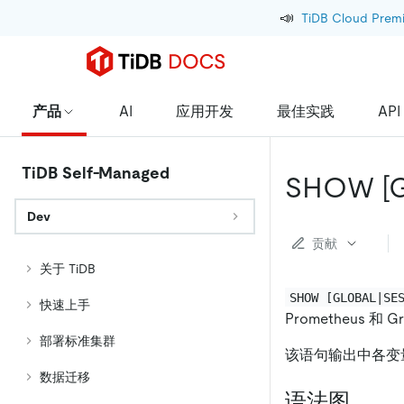
📣
TiDB Cloud Prem
产品
AI
应用开发
最佳实践
API
TiDB Self-Managed
SHOW
[
Dev
贡献
关于 TiDB
SHOW [GLOBAL|SE
快速上手
Prometheus 
部署标准集群
该语句输出中各变
数据迁移
语法图