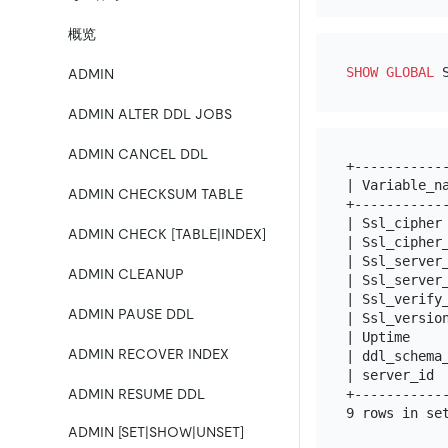
概览
SHOW
GLOBAL
ADMIN
ADMIN ALTER DDL JOBS
ADMIN CANCEL DDL
+------------
| Variable_na
ADMIN CHECKSUM TABLE
+------------
| Ssl_cipher 
ADMIN CHECK [TABLE|INDEX]
| Ssl_cipher_
| Ssl_server_
ADMIN CLEANUP
| Ssl_server_
| Ssl_verify_
ADMIN PAUSE DDL
| Ssl_version
| Uptime     
ADMIN RECOVER INDEX
| ddl_schema_
| server_id  
ADMIN RESUME DDL
+------------
ADMIN [SET|SHOW|UNSET]