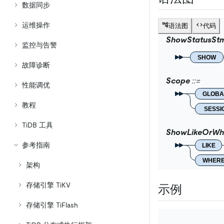
数据同步
运维操作
语法图
代码
ShowStatusSt
监控与告警
SHOW
故障诊断
Scope
性能调优
GLOBA
教程
SESSI
TiDB 工具
ShowLikeOrWh
参考指南
LIKE
WHER
架构
存储引擎 TiKV
示例
存储引擎 TiFlash