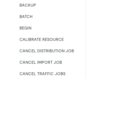
BACKUP
BATCH
BEGIN
CALIBRATE RESOURCE
CANCEL DISTRIBUTION JOB
CANCEL IMPORT JOB
CANCEL TRAFFIC JOBS
COMMIT
CREATE BINDING
产品
生态
资
CREATE DATABASE
产品概览
集成
CREATE INDEX
TiDB
TiKV
TiDB Cloud
TiFlash