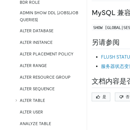
BDR ROLE
MySQL 兼
ADMIN SHOW DDL [JOBS|JOB
QUERIES]
SHOW [GLOBAL|SE
ALTER DATABASE
另请参阅
ALTER INSTANCE
ALTER PLACEMENT POLICY
FLUSH STAT
ALTER RANGE
服务器状态变
ALTER RESOURCE GROUP
文档内容是
ALTER SEQUENCE
是
否
ALTER TABLE
ALTER USER
ANALYZE TABLE