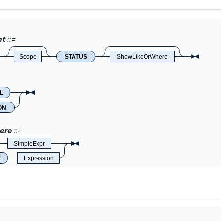
mt
Scope
STATUS
ShowLikeOrWhere
L
ON
ere
SimpleExpr
E
Expression