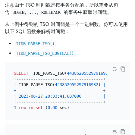
注意由于 TSO 时间戳是按事务分配的，所以需要从包
含
的事务中获取时间戳。
BEGIN; ...; ROLLBACK
从上例中得到的 TSO 时间戳是一个十进制数。你可以使用
以下 SQL 函数来解析时间戳：
TIDB_PARSE_TSO()
TIDB_PARSE_TSO_LOGICAL()
SELECT
 TIDB_PARSE_TSO(
443852055297916932
+
------------------------------------+
|
 TIDB_PARSE_TSO(
443852055297916932
) 
|
+
------------------------------------+
|
2023
-08
-27
20
:
33
:
41.687000
|
+
------------------------------------+
1
row
in
set
 (
0.00