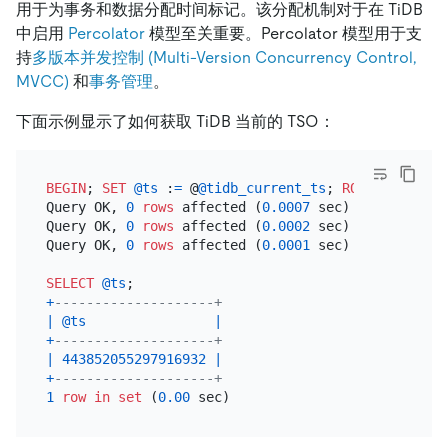
用于为事务和数据分配时间标记。该分配机制对于在 TiDB
中启用
Percolator
模型至关重要。Percolator 模型用于支
持
多版本并发控制 (Multi-Version Concurrency Control,
MVCC)
和
事务管理
。
下面示例显示了如何获取 TiDB 当前的 TSO：
BEGIN
; 
SET
@ts
 :
=
 @
@tidb_current_ts
; 
ROLLBACK
;

Query OK, 
0
rows
 affected (
0.0007
 sec)

Query OK, 
0
rows
 affected (
0.0002
 sec)

Query OK, 
0
rows
 affected (
0.0001
 sec)

SELECT
@ts
+
--------------------+
|
@ts
|
+
--------------------+
|
443852055297916932
|
+
--------------------+
1
row
in
set
 (
0.00