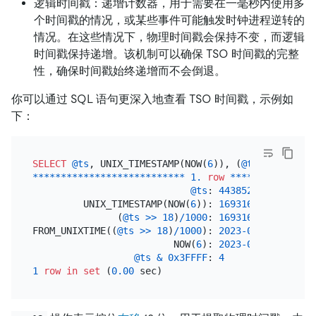
逻辑时间戳：递增计数器，用于需要在一毫秒内使用多
个时间戳的情况，或某些事件可能触发时钟进程逆转的
情况。在这些情况下，物理时间戳会保持不变，而逻辑
时间戳保持递增。该机制可以确保 TSO 时间戳的完整
性，确保时间戳始终递增而不会倒退。
你可以通过 SQL 语句更深入地查看 TSO 时间戳，示例如
下：
SELECT
@ts
, UNIX_TIMESTAMP(NOW(
6
)), (
@ts
>>
18
)
/
10
*
*
*
*
*
*
*
*
*
*
*
*
*
*
*
*
*
*
*
*
*
*
*
*
*
*
*
1.
row
*
*
*
*
*
*
*
*
*
*
*
*
*
*
*
@ts
: 
44385205529791693
         UNIX_TIMESTAMP(NOW(
6
)): 
1693161835.502954
               (
@ts
>>
18
)
/
1000
: 
1693161221.6870
FROM_UNIXTIME((
@ts
>>
18
)
/
1000
): 
2023
-08
-27
20
:
33
:
                         NOW(
6
): 
2023
-08
-27
20
:
43
:
@ts
&
0x3FFFF
: 
4
1
row
in
set
 (
0.00