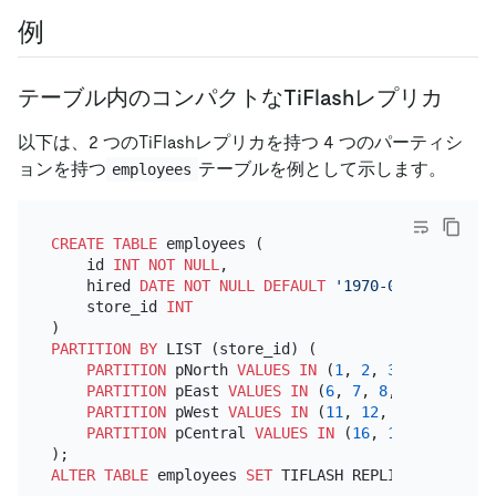
例
テーブル内のコンパクトなTiFlashレプリカ
以下は、2 つのTiFlashレプリカを持つ 4 つのパーティシ
ョンを持つ
テーブルを例として示します。
employees
CREATE TABLE
 employees (

    id 
INT
NOT NULL
,

    hired 
DATE
NOT NULL
DEFAULT
'1970-01-01'
,

    store_id 
INT
PARTITION
BY
 LIST (store_id) (

PARTITION
 pNorth 
VALUES
IN
 (
1
, 
2
, 
3
, 
4
, 
5
),

PARTITION
 pEast 
VALUES
IN
 (
6
, 
7
, 
8
, 
9
, 
10
),

PARTITION
 pWest 
VALUES
IN
 (
11
, 
12
, 
13
, 
14
, 
15
)
PARTITION
 pCentral 
VALUES
IN
 (
16
, 
17
, 
18
, 
19
, 
ALTER TABLE
 employees 
SET
 TIFLASH REPLICA 
2