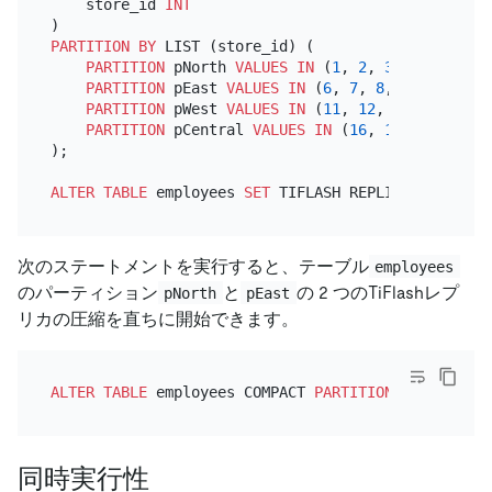
    store_id 
INT
PARTITION
BY
 LIST (store_id) (

PARTITION
 pNorth 
VALUES
IN
 (
1
, 
2
, 
3
, 
4
, 
5
),

PARTITION
 pEast 
VALUES
IN
 (
6
, 
7
, 
8
, 
9
, 
10
),

PARTITION
 pWest 
VALUES
IN
 (
11
, 
12
, 
13
, 
14
, 
15
)
PARTITION
 pCentral 
VALUES
IN
 (
16
, 
17
, 
18
, 
19
, 
);

ALTER TABLE
 employees 
SET
 TIFLASH REPLICA 
2
次のステートメントを実行すると、テーブル
employees
のパーティション
と
の 2 つのTiFlashレプ
pNorth
pEast
リカの圧縮を直ちに開始できます。
ALTER TABLE
 employees COMPACT 
PARTITION
同時実行性