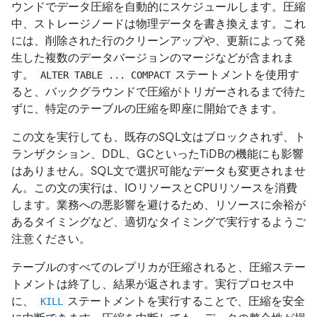
ウンドでデータ圧縮を自動的にスケジュールします。圧縮
中、ストレージノードは物理データを書き換えます。これ
には、削除された行のクリーンアップや、更新によって発
生した複数のデータバージョンのマージなどが含まれま
す。
ステートメントを使用す
ALTER TABLE ... COMPACT
ると、バックグラウンドで圧縮がトリガーされるまで待た
ずに、特定のテーブルの圧縮を即座に開始できます。
この文を実行しても、既存のSQL文はブロックされず、ト
ランザクション、DDL、GCといったTiDBの機能にも影響
はありません。SQL文で選択可能なデータも変更されませ
ん。この文の実行は、IOリソースとCPUリソースを消費
します。業務への悪影響を避けるため、リソースに余裕が
あるタイミングなど、適切なタイミングで実行するようご
注意ください。
テーブルのすべてのレプリカが圧縮されると、圧縮ステー
トメントは終了し、結果が返されます。実行プロセス中
に、
ステートメントを実行することで、圧縮を安全
KILL