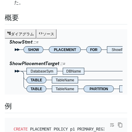
た。
概要
ダイアグラム
ソース
ShowStmt
SHOW
PLACEMENT
FOR
ShowPlacem
ShowPlacementTarget
DatabaseSym
DBName
TABLE
TableName
TABLE
TableName
PARTITION
Identi
例
CREATE
 PLACEMENT POLICY p1 PRIMARY_REGION
=
"us-east