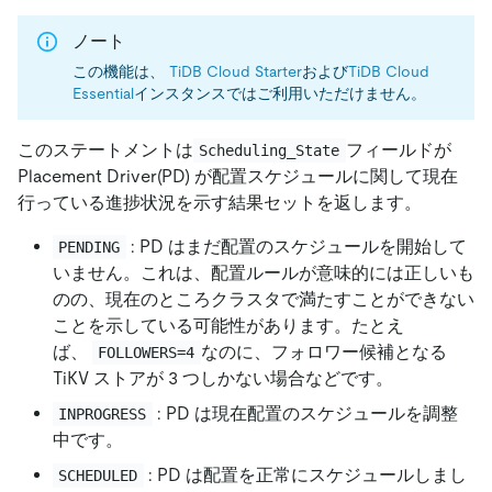
ノート
この機能は、
TiDB Cloud Starter
および
TiDB Cloud
Essential
インスタンスではご利用いただけません。
このステートメントは
フィールドが
Scheduling_State
Placement Driver(PD) が配置スケジュールに関して現在
行っている進捗状況を示す結果セットを返します。
: PD はまだ配置のスケジュールを開始して
PENDING
いません。これは、配置ルールが意味的には正しいも
のの、現在のところクラスタで満たすことができない
ことを示している可能性があります。たとえ
ば、
なのに、フォロワー候補となる
FOLLOWERS=4
TiKV ストアが 3 つしかない場合などです。
: PD は現在配置のスケジュールを調整
INPROGRESS
中です。
: PD は配置を正常にスケジュールしまし
SCHEDULED