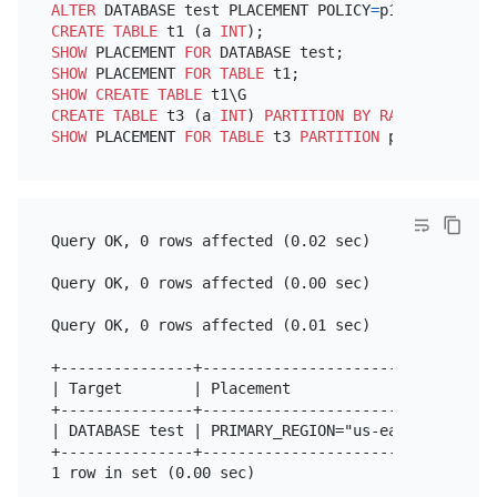
ALTER
 DATABASE test PLACEMENT POLICY
=
CREATE TABLE
 t1 (a 
INT
SHOW
 PLACEMENT 
FOR
SHOW
 PLACEMENT 
FOR
TABLE
SHOW
CREATE TABLE
CREATE TABLE
 t3 (a 
INT
) 
PARTITION
BY
RANGE
 (a) (
PA
SHOW
 PLACEMENT 
FOR
TABLE
 t3 
PARTITION
Query OK, 0 rows affected (0.02 sec)

Query OK, 0 rows affected (0.00 sec)

Query OK, 0 rows affected (0.01 sec)

+---------------+---------------------------------
| Target        | Placement                       
+---------------+---------------------------------
| DATABASE test | PRIMARY_REGION="us-east-1" REGIO
+---------------+---------------------------------
1 row in set (0.00 sec)
