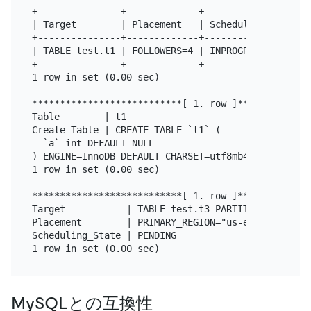
+---------------+-------------+------------------+

| Target        | Placement   | Scheduling_State |

+---------------+-------------+------------------+

| TABLE test.t1 | FOLLOWERS=4 | INPROGRESS       |

+---------------+-------------+------------------+

1 row in set (0.00 sec)

***************************[ 1. row ]**************
Table        | t1

Create Table | CREATE TABLE `t1` (

  `a` int DEFAULT NULL

) ENGINE=InnoDB DEFAULT CHARSET=utf8mb4 COLLATE=ut
1 row in set (0.00 sec)

***************************[ 1. row ]**************
Target           | TABLE test.t3 PARTITION p1

Placement        | PRIMARY_REGION="us-east-1" REGI
Scheduling_State | PENDING

MySQLとの互換性