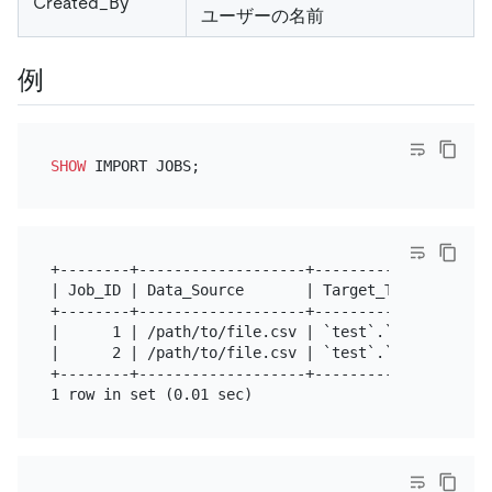
Created_By
ユーザーの名前
例
SHOW
+--------+-------------------+--------------+-----
| Job_ID | Data_Source       | Target_Table | Tabl
+--------+-------------------+--------------+-----
|      1 | /path/to/file.csv | `test`.`foo` |     
|      2 | /path/to/file.csv | `test`.`bar` |     
+--------+-------------------+--------------+-----