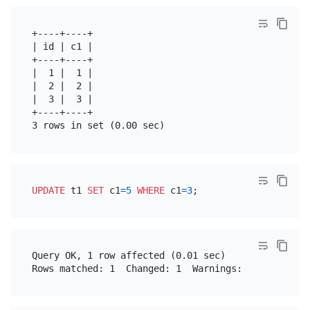
+----+----+

| id | c1 |

+----+----+

|  1 |  1 |

|  2 |  2 |

|  3 |  3 |

+----+----+

UPDATE
 t1 
SET
 c1
=
5
WHERE
 c1
=
3
Query OK, 1 row affected (0.01 sec)
