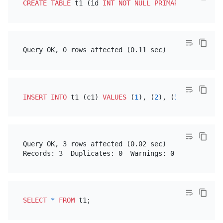
CREATE TABLE
 t1 (id 
INT
NOT NULL
PRIMARY KEY
 AUTO_
INSERT INTO
 t1 (c1) 
VALUES
 (
1
), (
2
), (
3
Query OK, 3 rows affected (0.02 sec)

SELECT
*
FROM