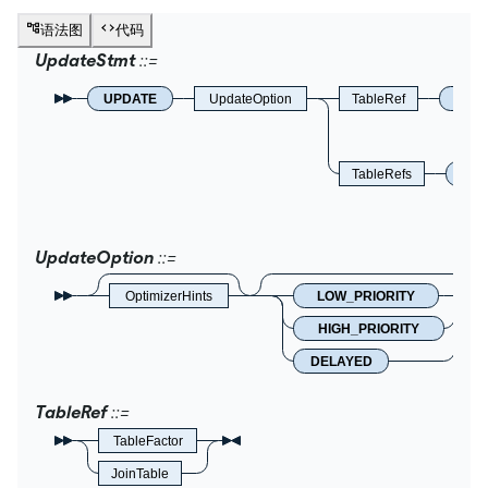
语法图
代码
UpdateStmt
UPDATE
UpdateOption
TableRef
SET
TableRefs
SET
UpdateOption
OptimizerHints
LOW_PRIORITY
HIGH_PRIORITY
DELAYED
TableRef
TableFactor
JoinTable